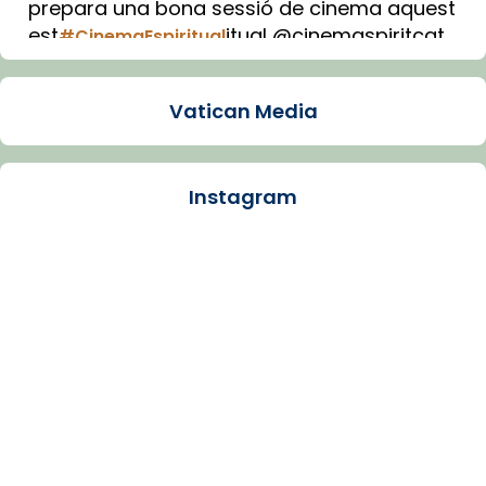
prepara una bona sessió de cinema aquest
est
itual @cinemaspiritcat
#CinemaEspiritual
Imatge: Generada amb IA (OpenAI)
Video
Vatican Media
View on Facebook
·
Share
Instagram
Arquebisbat de Barcelona
1 week ago
La Carmina va patir depressió. Fa gairebé
dos mesos, a l'Estadi Lluís Companys, la
jove va fer arribar el seu testimoni al papa
Lleó XIV.
Recupera l'entrevista comp
Vatican
tican News 👇
News
www.vaticannews.va/es/iglesia/news/2026-
07/carmina-historia-depresion-papa-viaje-