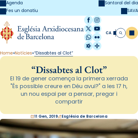
Agenda
Santoral del dia
SAVA
Fes un donatiu
Facebook
Instagram
X / Twitter
YouTube
CA
Me
Cerca
WhatsApp
Flickr
Radio Estel
Catalunya Cristi
Home
Notícies
“Dissabtes al Clot”
“Dissabtes al Clot”
El 19 de gener comença la primera xerrada
"És possible creure en Déu avui?" a les 17 h,
un nou espai per a pensar, pregar i
compartir
11 Gen, 2019
Església de Barcelona