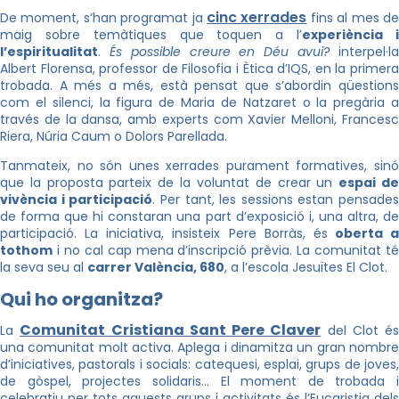
cinc xerrades
De moment, s’han programat ja
fins al mes d
maig sobre temàtiques que toquen a l’
experiència 
l’espiritualitat
.
És possible creure en Déu avui?
interpel·l
Albert
Florensa
, professor de Filosofia i Ètica d’
IQS
, en la primer
trobada. A més a més, està pensat que s’abordin qüestions
com el silenci, la figura de Maria de Natzaret o la pregària a
través de la dansa, amb experts com Xavier
Melloni
, Frances
Riera, Núria
Caum
o Dolors Parellada.
Tanmateix
, no són unes xerrades purament formatives, sinó
que la proposta parteix de la voluntat de crear un
espai d
vivència i participació
. Per tant, les sessions estan pensades
de forma que hi constaran una part d’exposició i, una altra, de
participació. La iniciativa, insisteix Pere Borràs, és
oberta a
tothom
i no cal cap mena d’inscripció prèvia. La comunitat té
la seva seu al
carrer València, 680
, a l’escola Jesuïtes El Clot.
Qui ho organitza?
Comunitat Cristiana Sant Pere Claver
La
del Clot és
una comunitat molt activa. Aplega i dinamitza un gran nombre
d’iniciatives, pastorals i socials: catequesi, esplai, grups de joves,
de gòspel, projectes solidaris… El moment de trobada i
celebratiu per tots aquests grups i activitats és l’Eucaristia dels