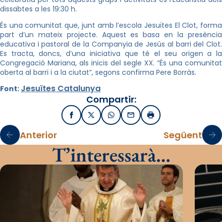
dissabtes a les 19:
30 h
.
És una comunitat que, junt amb l’escola Jesuïtes El Clot, forma
part d’un mateix projecte. Aquest es basa en la presència
educativa i pastoral de la Companyia de Jesús al barri del Clot.
Es tracta, doncs, d’una iniciativa que té el seu origen a la
Congregació Mariana, als inicis del segle XX. “És una comunitat
oberta al barri i a la ciutat”, segons confirma Pere Borràs.
Jesuïtes Catalunya
Font:
Compartir:
Facebook
X / Twitter
WhatsApp
Email
Imprimir
Anterior
Següent
T’interessarà…