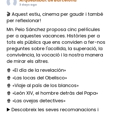
Arquebisbat de Barcelona
3 days ago
🎬 Aquest estiu, cinema per gaudir i també
per reflexionar!
Mn. Peio Sánchez proposa cinc pel·lícules
per a aquestes vacances. Històries per a
tots els públics que ens conviden a fer-nos
preguntes sobre l'acollida, la superació, la
convivència, la vocació i la nostra manera
de mirar els altres.
🍿 «El día de la revelación»
🍿 «Las locas del Obelisco»
🍿 «Viaje al país de los blancos»
🍿 «León XIV, el hombre detrás del Papa»
🍿 «Las ovejas detectives»
▶️ Descobreix les seves recomanacions i