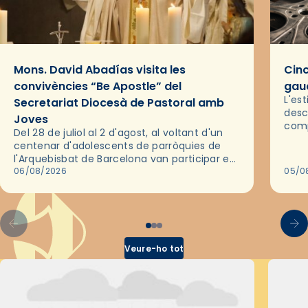
Mons. David Abadías visita les
Cinc
convivències “Be Apostle” del
gaud
L'es
Secretariat Diocesà de Pastoral amb
desc
Joves
comp
Del 28 de juliol al 2 d'agost, al voltant d'un
deix
centenar d'adolescents de parròquies de
trav
l'Arquebisbat de Barcelona van participar en
les convivències Be Apostle, organitzades
06/08/2026
05/0
pel Secretariat Diocesà de Pastoral amb…
Veure-ho tot