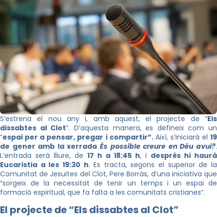
S’estrena el nou any i, amb aquest, el projecte de “
Els
dissabtes al Clot
“. D’aquesta manera, es defineix com un
“
espai per a pensar, pregar i compartir”.
Així, s’iniciarà el
1
de gener amb la xerrada
És possible creure en Déu avui?
.
L’entrada serà lliure, de
17 h a
18:45 h
, i
després hi haurà
Eucaristia a les
19:30 h
. Es tracta, segons el superior de l
Comunitat de Jesuïtes del Clot, Pere Borràs, d’una iniciativa que
“sorgeix de la necessitat de tenir un temps i un espai de
formació espiritual, que fa falta a les comunitats cristianes”.
El projecte de “Els dissabtes al Clot”