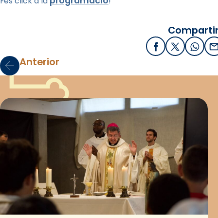
programació
Fes click a la
!
Compartir
Facebook
X / Twitter
What
E
Anterior