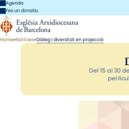
Agenda
Fes un donatiu
Home
Notícies
Diàleg i diversitat en projecció
D
Del 15 al 30 
pel·líc