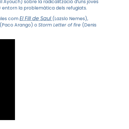
il Ayouch) sobre la radicalització d’uns joves
 entorn la problemàtica dels refugiats.
El Fill de Saul
ules com
(Lazslo Nemes),
(Paco Arango) o
Storm Letter of fire
(Denis