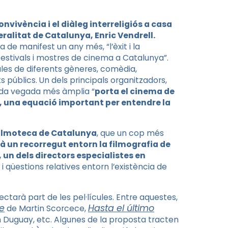
onvivència i el diàleg interreligiós a casa
eralitat de Catalunya, Enric Vendrell.
e manifest un any més, “l’èxit i la
festivals i mostres de cinema a Catalunya”.
ules de diferents gèneres, comèdia,
 públics. Un dels principals organitzadors,
da vegada més àmplia “
porta el cinema de
nes, una equació important per entendre la
ilmoteca de Catalunya
, que un cop més
rà un recorregut entorn la filmografia de
, un dels directors especialistes en
i qüestions relatives entorn l’existència de
jectarà part de les pel·lícules. Entre aquestes,
ce
Hasta el último
de Martin Scorcece,
n Duguay, etc. Algunes de la proposta tracten