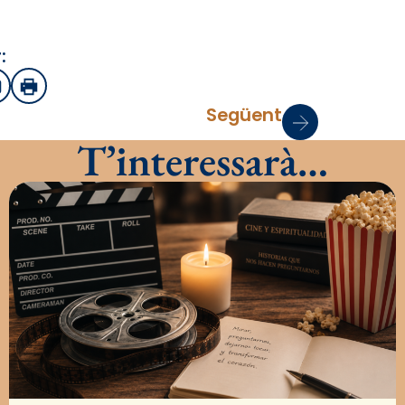
:
sApp
mail
Imprimir
Següent
T’interessarà…