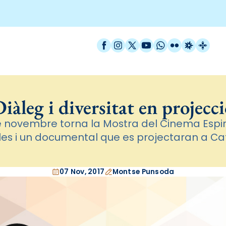
Facebook
Instagram
X / Twitter
YouTube
WhatsApp
Flickr
Radio Est
Catal
iàleg i diversitat en projecc
de novembre torna la Mostra del Cinema Espir
ules i un documental que es projectaran a C
07 Nov, 2017
Montse Punsoda