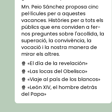
Mn. Peio Sánchez proposa cinc
pel·lícules per a aquestes
vacances. Històries per a tots els
públics que ens conviden a fer-
nos preguntes sobre l'acollida, la
superació, la convivència, la
vocació i la nostra manera de
mirar els altres.
🍿 «El día de la revelación»
🍿 «Las locas del Obelisco»
🍿 «Viaje al país de los blancos»
🍿 «León XIV, el hombre detrás
del Papa»
🍿 «Las ovejas detectives»
▶️ Descobreix les seves