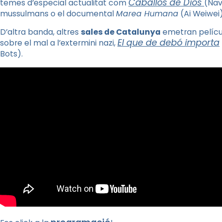
Caballos de Diós
temes d’especial actualitat com
(Nav
mussulmans o el documental
Marea Humana
(Ai Weiwei)
D’altra banda, altres
sales de Catalunya
emetran pelíc
El que de debó importa
sobre el mal a l’extermini nazi,
Bots).