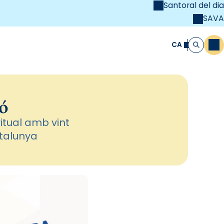
Santoral del dia
SAVA
el
unya Cristiana
CA
M
Cerca
ió
itual amb vint
atalunya