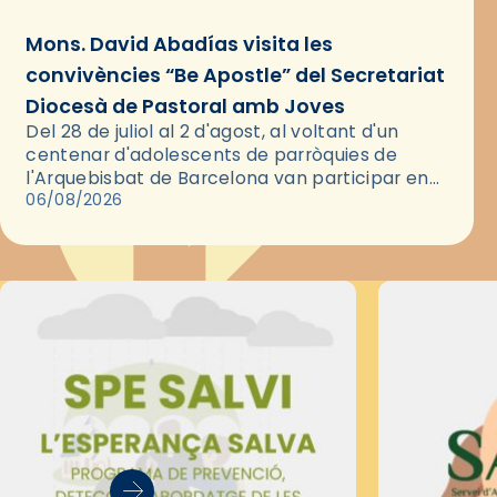
Mons. David Abadías visita les
convivències “Be Apostle” del Secretariat
Diocesà de Pastoral amb Joves
Del 28 de juliol al 2 d'agost, al voltant d'un
centenar d'adolescents de parròquies de
l'Arquebisbat de Barcelona van participar en
les convivències Be Apostle, organitzades pel
06/08/2026
Secretariat Diocesà de Pastoral amb…