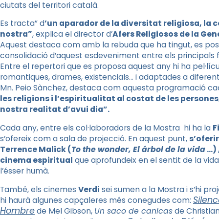
ciutats del territori català.
Es tracta” d
’un aparador de la diversitat religiosa, la c
nostra”
, explica el director d’
Afers Religiosos de la Gen
Aquest destaca com amb la rebuda que ha tingut, es posa d
consolidació d’aquest esdeveniment entre els principals 
Entre el repertori que es proposa aquest any hi ha pel·líc
romantiques, drames, existencials… i adaptades a diferents
Mn. Peio Sànchez, destaca com aquesta programació ca
les religions i l’espiritualitat al costat de les perso
nostra realitat d’avui dia”.
Cada any, entre els col·laboradors de la Mostra hi ha la
F
s’ofereix com a sala de projecció. En aquest punt,
s’oferi
Terrence Malick (
To the wonder, El árbol de la vida
…) 
cinema espiritual
que aprofundeix en el sentit de la vida 
l’ésser humà.
També, els cinemes
Verdi
sei sumen a la Mostra i s’hi pro
Silen
hi haurà algunes capçaleres més conegudes com:
Hombre
de Mel Gibson,
Un saco de canicas
de Christia