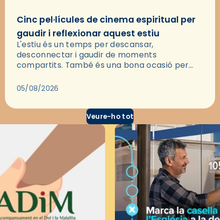
Cinc pel·lícules de cinema espiritual per
gaudir i reflexionar aquest estiu
L'estiu és un temps per descansar,
desconnectar i gaudir de moments
compartits. També és una bona ocasió per
deixar-se portar per una bona història i, a
través del cinema, reflexionar sobre les…
05/08/2026
Veure-ho tot