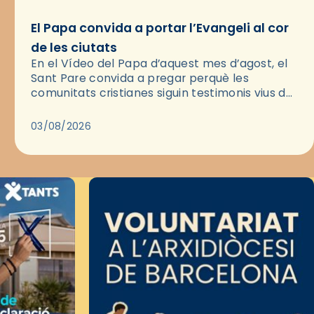
El Papa convida a portar l’Evangeli al cor
de les ciutats
En el Vídeo del Papa d’aquest mes d’agost, el
Sant Pare convida a pregar perquè les
comunitats cristianes siguin testimonis vius de
l’Evangeli enmig de les ciutats. A través d’una
pregària, el…
03/08/2026