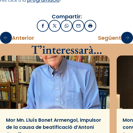
programació
Fes click a la
!
Compartir:
Facebook
X / Twitter
WhatsApp
Email
Imprimir
Anterior
Següent
T’interessarà…
Mor Mn. Lluís Bonet Armengol, impulsor
Mons
de la causa de beatificació d’Antoni
conv