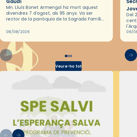
Gaudí
Sec
Mn. Lluís Bonet Armengol ha mort aquest
Jov
divendres 7 d’agost, als 95 anys. Va ser
Del 2
rector de la parròquia de la Sagrada Família
cent
de Barcelona durant 25 anys, entre 1993 i
l'Ar
2018,…
08/08/2026
les 
06/0
pel 
Veure-ho tot