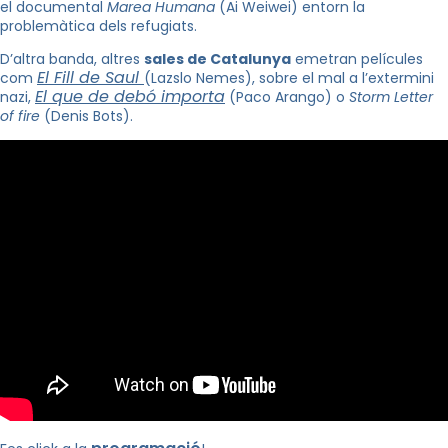
el documental
Marea Humana
(Ai Weiwei) entorn la
problemàtica dels refugiats.
D’altra banda, altres
sales de Catalunya
emetran películes
El Fill de Saul
com
(Lazslo Nemes), sobre el mal a l’extermini
El que de debó importa
nazi,
(Paco Arango) o
Storm Letter
of fire
(Denis Bots).