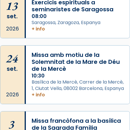
13
Exercicis espirituals a
comitè organitzador de la visita apostòlica
seminaristes de Saragossa
del Sant Pare Lleó XIV a Barcelona, i als
set.
08:00
col·laboradors, a la Catedral de Barcelona.
Saragossa, Zaragoza, Espanya
L’arquebisbe de Barcelona, el cardenal Joan
2026
+ info
Josep Omella, ha presidit la missa i l’ha
concelebrat el bisbe auxiliar de Barcelona,
Mons. David Abadías.
24
Missa amb motiu de la
📸 Dr. G. Simón
Solemnitat de la Mare de Déu
set.
de la Mercè
Photo
10:30
View on Facebook
·
Share
Basílica de la Mercè, Carrer de la Mercè,
1, Ciutat Vella, 08002 Barcelona, Espanya
2026
Arquebisbat de Barcelona
+ info
2 weeks ago
Memòria de les santes Juliana i
Semproniana, verges i màrtirs.
3
Missa francòfona a la basílica
de la Sagrada Família
Acompanyant la història de sant Cugat, a