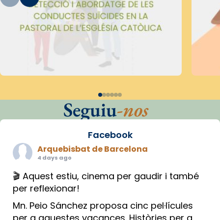
Seguiu
-nos
Facebook
Arquebisbat de Barcelona
4 days ago
🎬 Aquest estiu, cinema per gaudir i també
per reflexionar!
Mn. Peio Sánchez proposa cinc pel·lícules
per a aquestes vacances. Històries per a