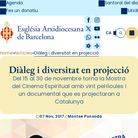
Agenda
Santoral del dia
SAVA
Fes un donatiu
Facebook
Instagram
X / Twitter
YouTube
CA
Me
Cerca
WhatsApp
Flickr
Radio Estel
Catalunya Cristi
Home
Notícies
Diàleg i diversitat en projecció
Diàleg i diversitat en projecció
Del 15 al 30 de novembre torna la Mostra
del Cinema Espiritual amb vint pel·lícules i
un documental que es projectaran a
Catalunya
07 Nov, 2017
Montse Punsoda