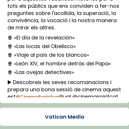
tots els públics que ens conviden a fer-nos
preguntes sobre l'acollida, la superació, la
convivència, la vocació i la nostra manera
de mirar els altres.
🍿 «El día de la revelación»
🍿 «Las locas del Obelisco»
🍿 «Viaje al país de los blancos»
🍿 «León XIV, el hombre detrás del Papa»
🍿 «Las ovejas detectives»
▶️ Descobreix les seves recomanacions i
prepara una bona sessió de cinema aquest
est
itual @cinemaspiritcat
#CinemaEspiritual
Imatge: Generada amb IA (OpenAI)
Video
Vatican Media
View on Facebook
·
Share