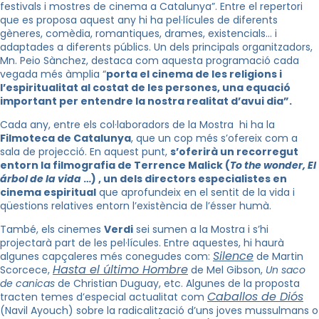
festivals i mostres de cinema a Catalunya”. Entre el repertori
que es proposa aquest any hi ha pel·lícules de diferents
gèneres, comèdia, romantiques, drames, existencials… i
adaptades a diferents públics. Un dels principals organitzadors,
Mn. Peio Sànchez, destaca com aquesta programació cada
vegada més àmplia “
porta el cinema de les religions i
l’espiritualitat al costat de les persones, una equació
important per entendre la nostra realitat d’avui dia”.
Cada any, entre els col·laboradors de la Mostra hi ha la
Filmoteca de Catalunya
, que un cop més s’ofereix com a
sala de projecció. En aquest punt,
s’oferirà un recorregut
entorn la filmografia de Terrence Malick (
To the wonder, El
árbol de la vida
…) , un dels directors especialistes en
cinema espiritual
que aprofundeix en el sentit de la vida i
qüestions relatives entorn l’existència de l’ésser humà.
També, els cinemes
Verdi
sei sumen a la Mostra i s’hi
projectarà part de les pel·lícules. Entre aquestes, hi haurà
Silence
algunes capçaleres més conegudes com:
de Martin
Hasta el último Hombre
Scorcece,
de Mel Gibson,
Un saco
de canicas
de Christian Duguay, etc. Algunes de la proposta
Caballos de Diós
tracten temes d’especial actualitat com
(Navil Ayouch) sobre la radicalització d’uns joves mussulmans o