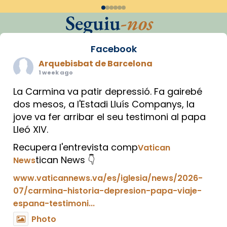
Seguiu
-nos
Facebook
Arquebisbat de Barcelona
1 week ago
La Carmina va patir depressió. Fa gairebé
dos mesos, a l'Estadi Lluís Companys, la
jove va fer arribar el seu testimoni al papa
Lleó XIV.
Recupera l'entrevista comp
Vatican
tican News 👇
News
www.vaticannews.va/es/iglesia/news/2026-
07/carmina-historia-depresion-papa-viaje-
espana-testimoni...
Photo