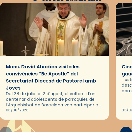
Mons. David Abadías visita les
Cinc
convivències “Be Apostle” del
gaud
L'es
Secretariat Diocesà de Pastoral amb
desc
Joves
comp
Del 28 de juliol al 2 d'agost, al voltant d'un
deix
centenar d'adolescents de parròquies de
trav
l'Arquebisbat de Barcelona van participar en
les convivències Be Apostle, organitzades
06/08/2026
05/0
pel Secretariat Diocesà de Pastoral amb…