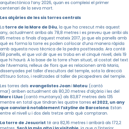
arquitectònica l’any 2026, quan es compleixi el primer
centenari de la seva mort.
Les alçàries de les sis torres centrals
La
torre de la Mare de Déu
, la que ha crescut més aquest
any, actualment arriba als 78,8 metres i es preveu que arribi als
85 metres a finals d’aquest mateix 2017, ja que els panells amb
què es forma la torre es poden col·locar d’una manera ràpida
amb aquesta nova tècnica de la pedra posttesada. Ara conté
58 panells, el que vol dir que es troba en el cinquè nivell, dels 19
que hi haurà. A la base de la torre s’han situat, al costat del text
de l’Avemaria, relleus de flors que es relacionen amb Maria,
dissenyades pel taller d’escultors del temple, sota la direcció
d’Etsuro Sotoo, i realitzades al taller de picapedrers del temple.
Les torres dels
evangelistes Joan
i
Mateu
(cantó
mar) arriben actualment als 80,20 metres d’alçària i les del
Marc i Lluc
(cantó muntanya) als 83,87 metres dels 135
mentre en total que tindran les quatre torres
el 2022, un any
que canviarà notablement l’
skyline
de Barcelona
. Estan
entre el nivell u i dos dels tretze amb què comptaran.
La torre de Jesucrist
té ara 82,16 metres i arribarà als 172,2
metres.
Serà la més alta i la visitable
, ja que a l’interior