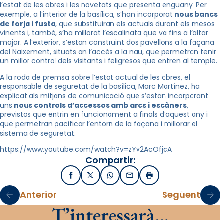
l’estat de les obres i les novetats que presenta enguany. Per
exemple, a l’interior de la basílica, s’han incorporat
nous bancs
de forja i fusta
, que substituiran els actuals durant els mesos
vinents i, també, s’ha millorat l’escalinata que va fins a l’altar
major. A l’exterior, s’estan construint dos pavellons a la façana
del Naixement, situats on l’accés a la nau, que permetran tenir
un millor control dels visitants i feligresos que entren al temple.
A la roda de premsa sobre l’estat actual de les obres, el
responsable de seguretat de la basílica, Marc Martínez, ha
explicat als mitjans de comunicació que s’estan incorporant
uns
nous controls d’accessos amb arcs i escàners
,
previstos que entrin en funcionament a finals d’aquest any i
que permetran pacificar l’entorn de la façana i millorar el
sistema de seguretat.
https://www.youtube.com/watch?v=zYv2AcOfjcA
Compartir:
Facebook
X / Twitter
WhatsApp
Email
Imprimir
Anterior
Següent
T’interessarà…