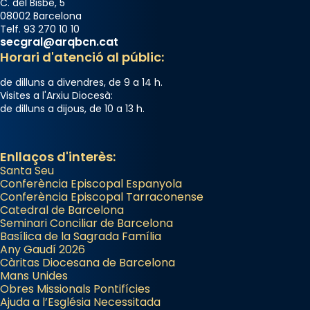
processó (recuperada el 1972) al voltant
C. del Bisbe, 5
08002 Barcelona
del temple amb les relíquies de les santes.
Telf. 93 270 10 10
Des de 1985 hi participa també un grup de
secgral@arqbcn.cat
diablesses amb música i ball propis. Festa
Horari d'atenció al públic:
gran a Mataró.
de dilluns a divendres, de 9 a 14 h.
«Si vols saber què és calor, ves per les
Visites a l'Arxiu Diocesà:
de dilluns a dijous, de 10 a 13 h.
Santes a Mataró»🥵.
Photo
Enllaços d'interès:
View on Facebook
·
Share
Santa Seu
Conferència Episcopal Espanyola
Arquebisbat de Barcelona
Conferència Episcopal Tarraconense
2 weeks ago
Catedral de Barcelona
Seminari Conciliar de Barcelona
Jaume, fill de Zebedeu, és juntament amb el
Basílica de la Sagrada Família
Any Gaudí 2026
seu germà Joan i Pere un dels que
Càritas Diocesana de Barcelona
acompanyava més de prop Jesús.
Mans Unides
Obres Missionals Pontifícies
Segons el llibre dels Fets (12,2) fou el primer
Ajuda a l’Església Necessitada
apòstol màrtir, decapitat a Jerusalem per