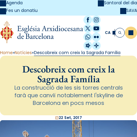
Agenda
Santoral del dia
SAVA
Fes un donatiu
Facebook
Instagram
X / Twitter
YouTube
CA
Me
Cerca
WhatsApp
Flickr
Radio Estel
Catalunya Cristi
Home
Notícies
Descobreix com creix la Sagrada Família
Descobreix com creix la
Sagrada Família
La construcció de les sis torres centrals
farà que canviï notablement l'skyline de
Barcelona en pocs mesos
22 Set, 2017