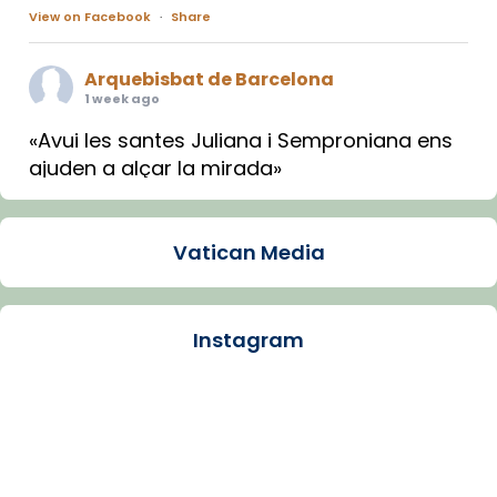
View on Facebook
·
Share
Arquebisbat de Barcelona
1 week ago
«Avui les santes Juliana i Semproniana ens
ajuden a alçar la mirada»
Mons. Sergi Gordo, bisbe de Tortosa, ha
presidit aquest 27 de juliol la missa de Les
Vatican Media
Santes de Mataró.
🔗
tinyurl.com/cvu5jmbk
📸 J. Merino
Instagram
Photo
View on Facebook
·
Share
Arquebisbat de Barcelona
is at Catedral
de Barcelona.