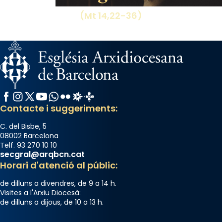
(Mt 14,22-36)
Facebook
Instagram
X / Twitter
YouTube
WhatsApp
Flickr
Radio Estel
Catalunya Cristiana
Contacte i suggeriments:
C. del Bisbe, 5
08002 Barcelona
Telf. 93 270 10 10
secgral@arqbcn.cat
Horari d'atenció al públic:
de dilluns a divendres, de 9 a 14 h.
Visites a l'Arxiu Diocesà:
de dilluns a dijous, de 10 a 13 h.