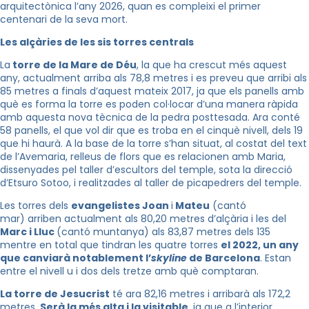
arquitectònica l’any 2026, quan es compleixi el primer
centenari de la seva mort.
Les alçàries de les sis torres centrals
La
torre de la Mare de Déu
, la que ha crescut més aquest
any, actualment arriba als 78,8 metres i es preveu que arribi als
85 metres a finals d’aquest mateix 2017, ja que els panells amb
què es forma la torre es poden col·locar d’una manera ràpida
amb aquesta nova tècnica de la pedra posttesada. Ara conté
58 panells, el que vol dir que es troba en el cinquè nivell, dels 19
que hi haurà. A la base de la torre s’han situat, al costat del text
de l’Avemaria, relleus de flors que es relacionen amb Maria,
dissenyades pel taller d’escultors del temple, sota la direcció
d’Etsuro Sotoo, i realitzades al taller de picapedrers del temple.
Les torres dels
evangelistes Joan
i
Mateu
(cantó
mar) arriben actualment als 80,20 metres d’alçària i les del
Marc i Lluc
(cantó muntanya) als 83,87 metres dels 135
mentre en total que tindran les quatre torres
el 2022, un any
que canviarà notablement l’
skyline
de Barcelona
. Estan
entre el nivell u i dos dels tretze amb què comptaran.
La torre de Jesucrist
té ara 82,16 metres i arribarà als 172,2
metres.
Serà la més alta i la visitable
, ja que a l’interior