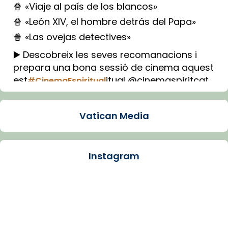
🍿 «Viaje al país de los blancos»
🍿 «León XIV, el hombre detrás del Papa»
🍿 «Las ovejas detectives»
▶️ Descobreix les seves recomanacions i
prepara una bona sessió de cinema aquest
est
itual @cinemaspiritcat
#CinemaEspiritual
Imatge: Generada amb IA (OpenAI)
Video
Vatican Media
View on Facebook
·
Share
Instagram
Arquebisbat de Barcelona
1 week ago
La Carmina va patir depressió. Fa gairebé
dos mesos, a l'Estadi Lluís Companys, la
jove va fer arribar el seu testimoni al papa
Lleó XIV.