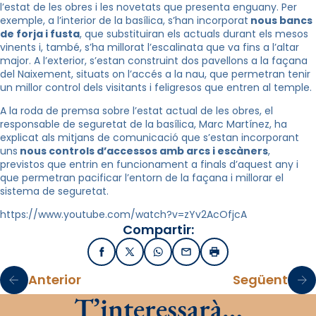
l’estat de les obres i les novetats que presenta enguany. Per
exemple, a l’interior de la basílica, s’han incorporat
nous bancs
de forja i fusta
, que substituiran els actuals durant els mesos
vinents i, també, s’ha millorat l’escalinata que va fins a l’altar
major. A l’exterior, s’estan construint dos pavellons a la façana
del Naixement, situats on l’accés a la nau, que permetran tenir
un millor control dels visitants i feligresos que entren al temple.
A la roda de premsa sobre l’estat actual de les obres, el
responsable de seguretat de la basílica, Marc Martínez, ha
explicat als mitjans de comunicació que s’estan incorporant
uns
nous controls d’accessos amb arcs i escàners
,
previstos que entrin en funcionament a finals d’aquest any i
que permetran pacificar l’entorn de la façana i millorar el
sistema de seguretat.
https://www.youtube.com/watch?v=zYv2AcOfjcA
Compartir:
Facebook
X / Twitter
WhatsApp
Email
Imprimir
Anterior
Següent
T’interessarà…