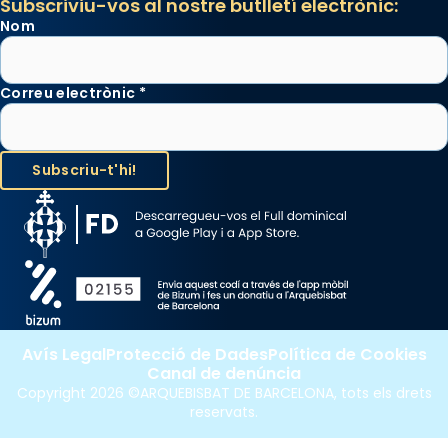
Subscriviu-vos al nostre butlletí electrònic:
Nom
Correu electrònic
*
Avís Legal
Protecció de Dades
Política de Cookies
Canal de denúncia
Copyright 2026 ©ARQUEBISBAT DE BARCELONA, tots els drets
reservats.