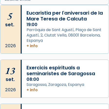
🔗
tinyurl.com/cvu5jmbk
📸 J. Merino
5
Eucaristia per l'aniversari de la
Mare Teresa de Calcuta
Photo
set.
19:00
View on Facebook
·
Share
Parròquia de Sant Agustí, Plaça de Sant
Agustí, 2, Ciutat Vella, 08001 Barcelona,
Arquebisbat de Barcelona
is at Catedral
Espanya
de Barcelona.
2026
+ info
2 weeks ago
Aquest dilluns, 27 de juliol, ha tingut lloc la
missa d’acció de gràcies en agraïment al
13
Exercicis espirituals a
comitè organitzador de la visita apostòlica
seminaristes de Saragossa
del Sant Pare Lleó XIV a Barcelona, i als
set.
08:00
col·laboradors, a la Catedral de Barcelona.
Saragossa, Zaragoza, Espanya
L’arquebisbe de Barcelona, el cardenal Joan
2026
+ info
Josep Omella, ha presidit la missa i l’ha
concelebrat el bisbe auxiliar de Barcelona,
Mons. David Abadías.