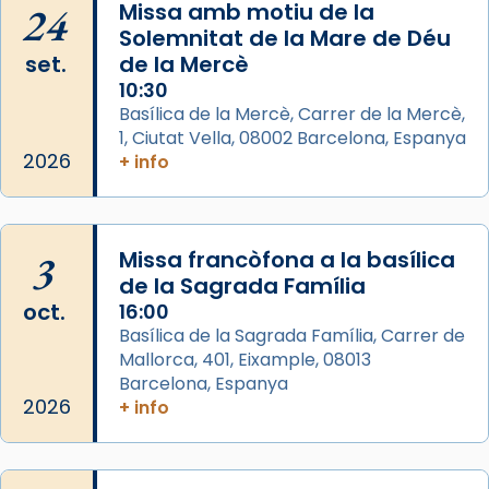
24
Missa amb motiu de la
📸 Dr. G. Simón
Solemnitat de la Mare de Déu
set.
de la Mercè
Photo
10:30
View on Facebook
·
Share
Basílica de la Mercè, Carrer de la Mercè,
1, Ciutat Vella, 08002 Barcelona, Espanya
2026
Arquebisbat de Barcelona
+ info
2 weeks ago
Memòria de les santes Juliana i
Semproniana, verges i màrtirs.
3
Missa francòfona a la basílica
de la Sagrada Família
Acompanyant la història de sant Cugat, a
oct.
16:00
partir de l’Edat Mitjana sorgeix la tradició
Basílica de la Sagrada Família, Carrer de
que les santes Juliana (“relatiu a Júlia”) i
Mallorca, 401, Eixample, 08013
Semproniana (“relatiu a Semprònia =
Barcelona, Espanya
eterna”) són deixebles seves. I l’any 1667, el
2026
+ info
frare Joan Gaspar Roig, afirma en una obra
que les santes són filles de l’antiga Iluro.
Mataró en reivindicarà les relíquies fins que