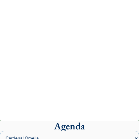
Recupera l'entrevista comp
Vatican
tican News 👇
News
www.vaticannews.va/es/iglesia/news/2026-
07/carmina-historia-depresion-papa-viaje-
espana-testimoni...
Photo
View on Facebook
·
Share
Arquebisbat de Barcelona
2 weeks ago
«Avui les santes Juliana i Semproniana ens
ajuden a alçar la mirada»
Mons. Sergi Gordo, bisbe de Tortosa, ha
presidit aquest 27 de juliol la missa de Les
Agenda
Santes de Mataró.