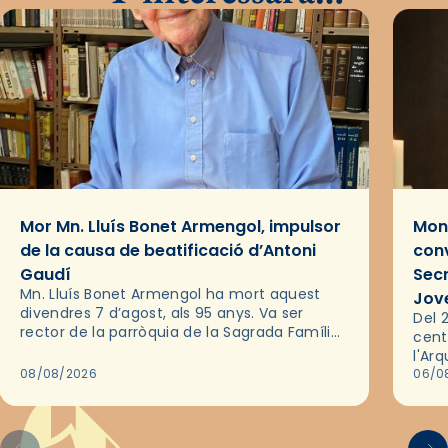
Mor Mn. Lluís Bonet Armengol, impulsor
Mons
de la causa de beatificació d’Antoni
conv
Gaudí
Sec
Mn. Lluís Bonet Armengol ha mort aquest
Jov
divendres 7 d’agost, als 95 anys. Va ser
Del 2
rector de la parròquia de la Sagrada Família
cent
de Barcelona durant 25 anys, entre 1993 i
l'Ar
2018,…
08/08/2026
les 
06/0
pel 