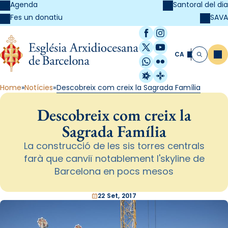
Agenda
Santoral del dia
SAVA
Fes un donatiu
Facebook
Instagram
X / Twitter
YouTube
CA
Me
Cerca
WhatsApp
Flickr
Radio Estel
Catalunya Cristi
Home
Notícies
Descobreix com creix la Sagrada Família
Descobreix com creix la
Sagrada Família
La construcció de les sis torres centrals
farà que canviï notablement l'skyline de
Barcelona en pocs mesos
22 Set, 2017