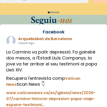
Seguiu
-nos
Facebook
Arquebisbat de Barcelona
1 week ago
La Carmina va patir depressió. Fa gairebé
dos mesos, a l'Estadi Lluís Companys, la
jove va fer arribar el seu testimoni al papa
Lleó XIV.
Recupera l'entrevista comp
Vatican
tican News 👇
News
www.vaticannews.va/es/iglesia/news/2026-
07/carmina-historia-depresion-papa-viaje-
espana-testimoni...