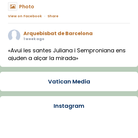
Photo
View on Facebook
·
Share
Arquebisbat de Barcelona
1 week ago
«Avui les santes Juliana i Semproniana ens
ajuden a alçar la mirada»
Mons. Sergi Gordo, bisbe de Tortosa, ha
presidit aquest 27 de juliol la missa de Les
Vatican Media
Santes de Mataró.
🔗
tinyurl.com/cvu5jmbk
📸 J. Merino
Instagram
Photo
View on Facebook
·
Share