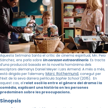
Aquesta Setmana Santa el crític de cinema espiritual, Mn. Peio
Sánchez, ens parla sobre
Un corazon extraordinario
. Es tracta
d’una producció basada en la novel·la homònima dels
escriptors alemanys Daniel Meyer i Lars Armend. A més a més,
Marc Rothemund
està dirigida per l’alemany
, conegut per
l’èxit de la seva darrera pel·lícula
Sophie School
(2015). En
aquest cas, el
relat oscil·la entre el gènere del drama i la
comèdia, explicant una història on les persones
predominen sobre les preocupacions.
Sinopsis