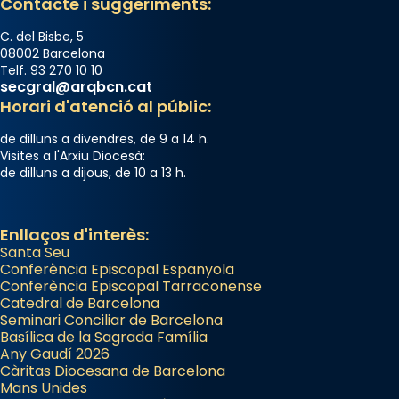
Contacte i suggeriments:
duració aproximada de tres hores. Després,
processó (recuperada el 1972) al voltant
C. del Bisbe, 5
08002 Barcelona
del temple amb les relíquies de les santes.
Telf. 93 270 10 10
Des de 1985 hi participa també un grup de
secgral@arqbcn.cat
diablesses amb música i ball propis. Festa
Horari d'atenció al públic:
gran a Mataró.
de dilluns a divendres, de 9 a 14 h.
«Si vols saber què és calor, ves per les
Visites a l'Arxiu Diocesà:
de dilluns a dijous, de 10 a 13 h.
Santes a Mataró»🥵.
Photo
Enllaços d'interès:
View on Facebook
·
Share
Santa Seu
Conferència Episcopal Espanyola
Arquebisbat de Barcelona
Conferència Episcopal Tarraconense
2 weeks ago
Catedral de Barcelona
Seminari Conciliar de Barcelona
Jaume, fill de Zebedeu, és juntament amb el
Basílica de la Sagrada Família
Any Gaudí 2026
seu germà Joan i Pere un dels que
Càritas Diocesana de Barcelona
acompanyava més de prop Jesús.
Mans Unides