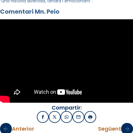
“una història divertida, tendra i emocionant”.
Comentari Mn. Peio
Compartir:
Facebook
X / Twitter
WhatsApp
Email
Imprimir
Anterior
Següent