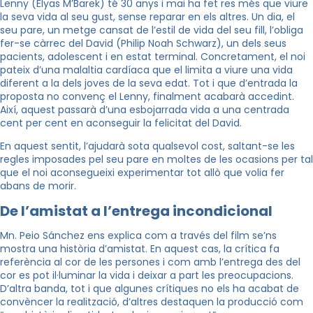
Lenny (Elyas M’Barek) té 30 anys i mai ha fet res més que viure
la seva vida al seu gust, sense reparar en els altres. Un dia, el
seu pare, un metge cansat de l’estil de vida del seu fill, l’obliga
fer-se càrrec del David (Philip Noah Schwarz), un dels seus
pacients, adolescent i en estat terminal. Concretament, el noi
pateix d’una malaltia cardíaca que el limita a viure una vida
diferent a la dels joves de la seva edat. Tot i que d’entrada la
proposta no convenç el Lenny, finalment acabarà accedint.
Així, aquest passarà d’una esbojarrada vida a una centrada
cent per cent en aconseguir la felicitat del David.
En aquest sentit, l’ajudarà sota qualsevol cost, saltant-se les
regles imposades pel seu pare en moltes de les ocasions per tal
que el noi aconsegueixi experimentar tot allò que volia fer
abans de morir.
De l’amistat a l’entrega incondicional
Mn. Peio Sánchez ens explica com a través del film se’ns
mostra una història d’amistat. En aquest cas, la crítica fa
referència al cor de les persones i com amb l’entrega des del
cor es pot il·luminar la vida i deixar a part les preocupacions.
D’altra banda, tot i que algunes crítiques no els ha acabat de
convèncer la realització, d’altres destaquen la producció com