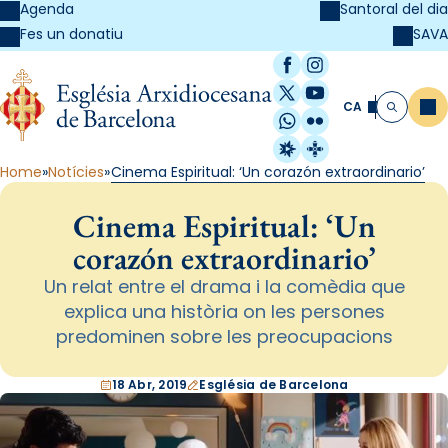
Agenda
Santoral del dia
SAVA
Fes un donatiu
Facebook
Instagram
X / Twitter
YouTube
CA
Me
Cerca
WhatsApp
Flickr
Radio Estel
Catalunya Cristi
Home
Notícies
Cinema Espiritual: ‘Un corazón extraordinario’
Cinema Espiritual: ‘Un
corazón extraordinario’
Un relat entre el drama i la comèdia que
explica una història on les persones
predominen sobre les preocupacions
18 Abr, 2019
Església de Barcelona