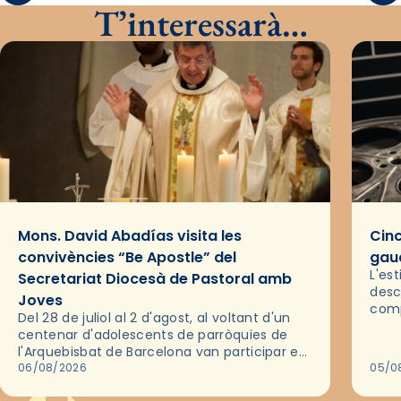
T’interessarà…
Mons. David Abadías visita les
Cinc
convivències “Be Apostle” del
gaud
L'es
Secretariat Diocesà de Pastoral amb
desc
Joves
comp
Del 28 de juliol al 2 d'agost, al voltant d'un
deix
centenar d'adolescents de parròquies de
trav
l'Arquebisbat de Barcelona van participar en
les convivències Be Apostle, organitzades
06/08/2026
05/0
pel Secretariat Diocesà de Pastoral amb…