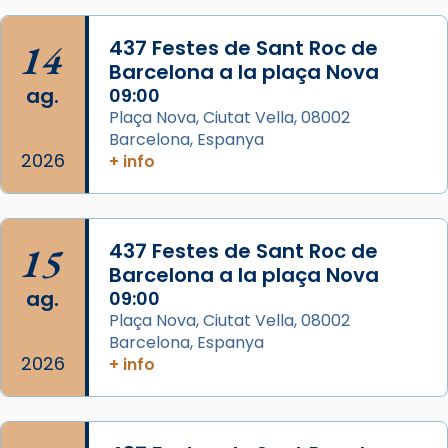
concelebrat el bisbe auxiliar de Barcelona,
Mons. David Abadías.
14
437 Festes de Sant Roc de
📸 Dr. G. Simón
Barcelona a la plaça Nova
ag.
09:00
Photo
Plaça Nova, Ciutat Vella, 08002
View on Facebook
·
Share
Barcelona, Espanya
2026
+ info
Arquebisbat de Barcelona
2 weeks ago
Memòria de les santes Juliana i
15
437 Festes de Sant Roc de
Semproniana, verges i màrtirs.
Barcelona a la plaça Nova
ag.
09:00
Acompanyant la història de sant Cugat, a
Plaça Nova, Ciutat Vella, 08002
partir de l’Edat Mitjana sorgeix la tradició
Barcelona, Espanya
que les santes Juliana (“relatiu a Júlia”) i
2026
+ info
Semproniana (“relatiu a Semprònia =
eterna”) són deixebles seves. I l’any 1667, el
frare Joan Gaspar Roig, afirma en una obra