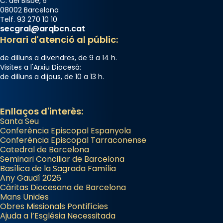
C. del Bisbe, 5
08002 Barcelona
Telf. 93 270 10 10
secgral@arqbcn.cat
Horari d'atenció al públic:
de dilluns a divendres, de 9 a 14 h.
Visites a l'Arxiu Diocesà:
de dilluns a dijous, de 10 a 13 h.
Enllaços d'interès:
Santa Seu
Conferència Episcopal Espanyola
Conferència Episcopal Tarraconense
Catedral de Barcelona
Seminari Conciliar de Barcelona
Basílica de la Sagrada Família
Any Gaudí 2026
Càritas Diocesana de Barcelona
Mans Unides
Obres Missionals Pontifícies
Ajuda a l’Església Necessitada