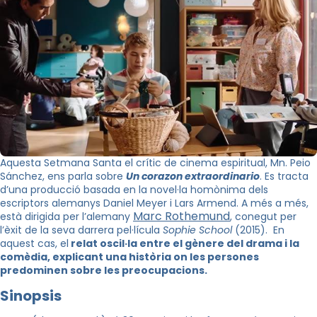
Aquesta Setmana Santa el crític de cinema espiritual, Mn. Peio
Sánchez, ens parla sobre
Un corazon extraordinario
. Es tracta
d’una producció basada en la novel·la homònima dels
escriptors alemanys Daniel Meyer i Lars Armend. A més a més,
Marc Rothemund
està dirigida per l’alemany
, conegut per
l’èxit de la seva darrera pel·lícula
Sophie School
(2015). En
aquest cas, el
relat oscil·la entre el gènere del drama i la
comèdia, explicant una història on les persones
predominen sobre les preocupacions.
Sinopsis