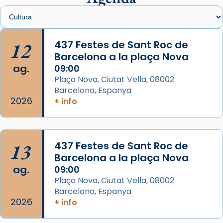
Santes de Mataró.
🔗
tinyurl.com/cvu5jmbk
📸 J. Merino
12
437 Festes de Sant Roc de
Barcelona a la plaça Nova
Photo
ag.
09:00
View on Facebook
·
Share
Plaça Nova, Ciutat Vella, 08002
Barcelona, Espanya
Arquebisbat de Barcelona
2026
is at Catedral
+ info
de Barcelona.
2 weeks ago
Aquest dilluns, 27 de juliol, ha tingut lloc la
13
437 Festes de Sant Roc de
missa d’acció de gràcies en agraïment al
Barcelona a la plaça Nova
comitè organitzador de la visita apostòlica
ag.
09:00
del Sant Pare Lleó XIV a Barcelona, i als
Plaça Nova, Ciutat Vella, 08002
col·laboradors, a la Catedral de Barcelona.
Barcelona, Espanya
L’arquebisbe de Barcelona, el cardenal Joan
2026
+ info
Josep Omella, ha presidit la missa i l’ha