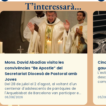
T’interessarà…
Mons. David Abadías visita les
Cinc
convivències “Be Apostle” del
gaud
L'es
Secretariat Diocesà de Pastoral amb
desc
Joves
comp
Del 28 de juliol al 2 d'agost, al voltant d'un
deix
centenar d'adolescents de parròquies de
trav
l'Arquebisbat de Barcelona van participar en
les convivències Be Apostle, organitzades
06/08/2026
05/0
pel Secretariat Diocesà de Pastoral amb…