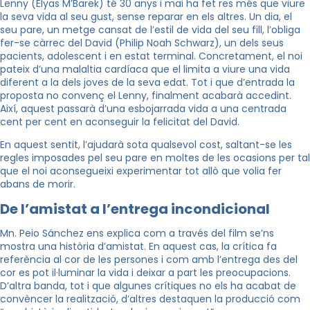
Lenny (Elyas M’Barek) té 30 anys i mai ha fet res més que viure
la seva vida al seu gust, sense reparar en els altres. Un dia, el
seu pare, un metge cansat de l’estil de vida del seu fill, l’obliga
fer-se càrrec del David (Philip Noah Schwarz), un dels seus
pacients, adolescent i en estat terminal. Concretament, el noi
pateix d’una malaltia cardíaca que el limita a viure una vida
diferent a la dels joves de la seva edat. Tot i que d’entrada la
proposta no convenç el Lenny, finalment acabarà accedint.
Així, aquest passarà d’una esbojarrada vida a una centrada
cent per cent en aconseguir la felicitat del David.
En aquest sentit, l’ajudarà sota qualsevol cost, saltant-se les
regles imposades pel seu pare en moltes de les ocasions per tal
que el noi aconsegueixi experimentar tot allò que volia fer
abans de morir.
De l’amistat a l’entrega incondicional
Mn. Peio Sánchez ens explica com a través del film se’ns
mostra una història d’amistat. En aquest cas, la crítica fa
referència al cor de les persones i com amb l’entrega des del
cor es pot il·luminar la vida i deixar a part les preocupacions.
D’altra banda, tot i que algunes crítiques no els ha acabat de
convèncer la realització, d’altres destaquen la producció com