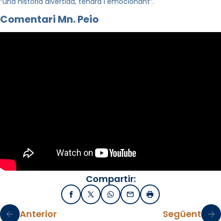
“una història divertida, tendra i emocionant”.
Comentari Mn. Peio
Compartir:
Facebook
X / Twitter
WhatsApp
Email
Imprimir
Anterior
Següent