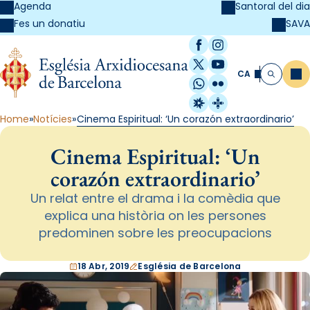
Agenda
Santoral del dia
SAVA
Fes un donatiu
Facebook
Instagram
X / Twitter
YouTube
CA
Me
Cerca
WhatsApp
Flickr
Radio Estel
Catalunya Cristi
Home
Notícies
Cinema Espiritual: ‘Un corazón extraordinario’
Cinema Espiritual: ‘Un
corazón extraordinario’
Un relat entre el drama i la comèdia que
explica una història on les persones
predominen sobre les preocupacions
18 Abr, 2019
Església de Barcelona