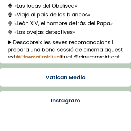
🍿 «Las locas del Obelisco»
🍿 «Viaje al país de los blancos»
🍿 «León XIV, el hombre detrás del Papa»
🍿 «Las ovejas detectives»
▶️ Descobreix les seves recomanacions i
prepara una bona sessió de cinema aquest
est
itual @cinemaspiritcat
#CinemaEspiritual
Imatge: Generada amb IA (OpenAI)
Video
Vatican Media
View on Facebook
·
Share
Instagram
Arquebisbat de Barcelona
1 week ago
La Carmina va patir depressió. Fa gairebé
dos mesos, a l'Estadi Lluís Companys, la