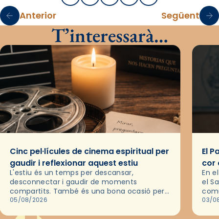
Anterior
Següent
T’interessarà…
Cinc pel·lícules de cinema espiritual per
El P
gaudir i reflexionar aquest estiu
cor 
L'estiu és un temps per descansar,
En e
desconnectar i gaudir de moments
el S
compartits. També és una bona ocasió per
comu
deixar-se portar per una bona història i, a
05/08/2026
de l
03/0
través del cinema, reflexionar sobre les…
d’un