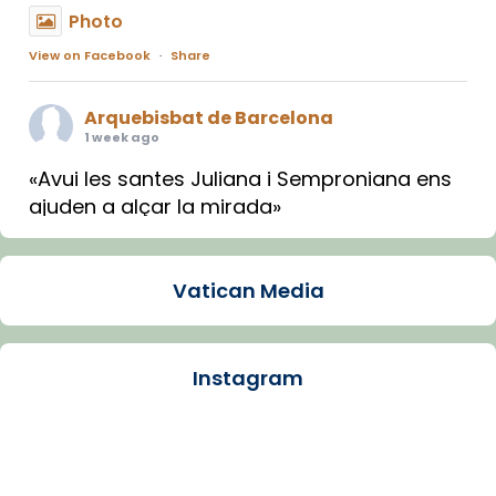
Photo
View on Facebook
·
Share
Arquebisbat de Barcelona
1 week ago
«Avui les santes Juliana i Semproniana ens
ajuden a alçar la mirada»
Mons. Sergi Gordo, bisbe de Tortosa, ha
presidit aquest 27 de juliol la missa de Les
Vatican Media
Santes de Mataró.
🔗
tinyurl.com/cvu5jmbk
📸 J. Merino
Instagram
Photo
View on Facebook
·
Share