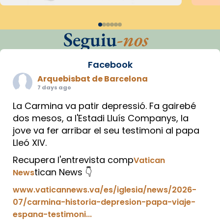
Seguiu
-nos
Facebook
Arquebisbat de Barcelona
7 days ago
La Carmina va patir depressió. Fa gairebé
dos mesos, a l'Estadi Lluís Companys, la
jove va fer arribar el seu testimoni al papa
Lleó XIV.
Recupera l'entrevista comp
Vatican
tican News 👇
News
www.vaticannews.va/es/iglesia/news/2026-
07/carmina-historia-depresion-papa-viaje-
espana-testimoni...