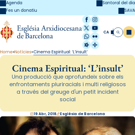
Agenda
Santoral del dia
SAVA
Fes un donatiu
Facebook
Instagram
X / Twitter
YouTube
CA
Me
Cerca
WhatsApp
Flickr
Radio Estel
Catalunya Cristi
Home
Notícies
Cinema Espiritual: ‘L’insult’
Cinema Espiritual: ‘L’insult’
Una producció que aprofundeix sobre els
enfrontaments pluriracials i multi religiosos
a través del greuge d'un petit incident
social
19 Abr, 2018
Església de Barcelona