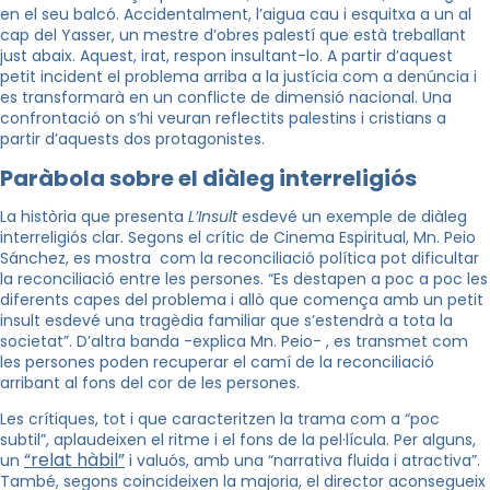
en el seu balcó. Accidentalment, l’aigua cau i esquitxa a un al
cap del Yasser, un mestre d’obres palestí que està treballant
just abaix. Aquest, irat, respon insultant-lo. A partir d’aquest
petit incident el problema arriba a la justícia com a denúncia i
es transformarà en un conflicte de dimensió nacional. Una
confrontació on s’hi veuran reflectits palestins i cristians a
partir d’aquests dos protagonistes.
Paràbola sobre el diàleg interreligiós
La història que presenta
L’Insult
esdevé un exemple de diàleg
interreligiós clar. Segons el crític de Cinema Espiritual, Mn. Peio
Sánchez, es mostra com la reconciliació política pot dificultar
la reconciliació entre les persones. “Es destapen a poc a poc les
diferents capes del problema i allò que comença amb un petit
insult esdevé una tragèdia familiar que s’estendrà a tota la
societat”. D’altra banda -explica Mn. Peio- , es transmet com
les persones poden recuperar el camí de la reconciliació
arribant al fons del cor de les persones.
Les crítiques, tot i que caracteritzen la trama com a “poc
subtil”, aplaudeixen el ritme i el fons de la pel·lícula. Per alguns,
“relat hàbil”
un
i valuós, amb una “narrativa fluida i atractiva”.
També, segons coincideixen la majoria, el director aconsegueix