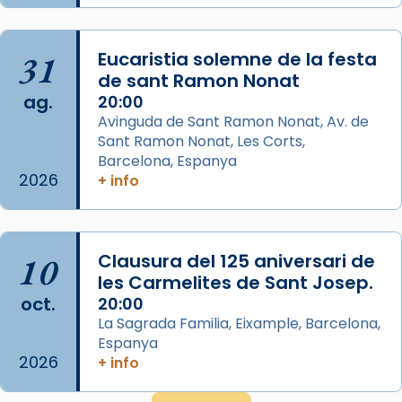
duració aproximada de tres hores. Després,
processó (recuperada el 1972) al voltant
del temple amb les relíquies de les santes.
31
Eucaristia solemne de la festa
Des de 1985 hi participa també un grup de
de sant Ramon Nonat
ag.
diablesses amb música i ball propis. Festa
20:00
Avinguda de Sant Ramon Nonat, Av. de
gran a Mataró.
Sant Ramon Nonat, Les Corts,
«Si vols saber què és calor, ves per les
Barcelona, Espanya
Santes a Mataró»🥵.
2026
+ info
Photo
View on Facebook
·
Share
10
Clausura del 125 aniversari de
les Carmelites de Sant Josep.
Arquebisbat de Barcelona
oct.
20:00
2 weeks ago
La Sagrada Familia, Eixample, Barcelona,
Jaume, fill de Zebedeu, és juntament amb el
Espanya
seu germà Joan i Pere un dels que
2026
+ info
acompanyava més de prop Jesús.