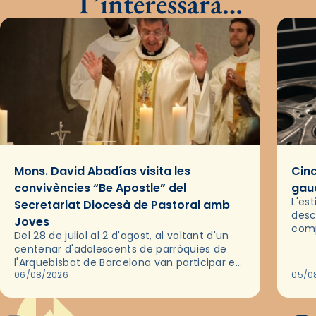
T’interessarà…
Mons. David Abadías visita les
Cinc
convivències “Be Apostle” del
gaud
L'es
Secretariat Diocesà de Pastoral amb
desc
Joves
comp
Del 28 de juliol al 2 d'agost, al voltant d'un
deix
centenar d'adolescents de parròquies de
trav
l'Arquebisbat de Barcelona van participar en
les convivències Be Apostle, organitzades
06/08/2026
05/0
pel Secretariat Diocesà de Pastoral amb…