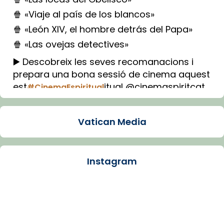
🍿 «Viaje al país de los blancos»
🍿 «León XIV, el hombre detrás del Papa»
🍿 «Las ovejas detectives»
▶️ Descobreix les seves recomanacions i
prepara una bona sessió de cinema aquest
est
itual @cinemaspiritcat
#CinemaEspiritual
Imatge: Generada amb IA (OpenAI)
Video
Vatican Media
View on Facebook
·
Share
Instagram
Arquebisbat de Barcelona
1 week ago
La Carmina va patir depressió. Fa gairebé
dos mesos, a l'Estadi Lluís Companys, la
jove va fer arribar el seu testimoni al papa