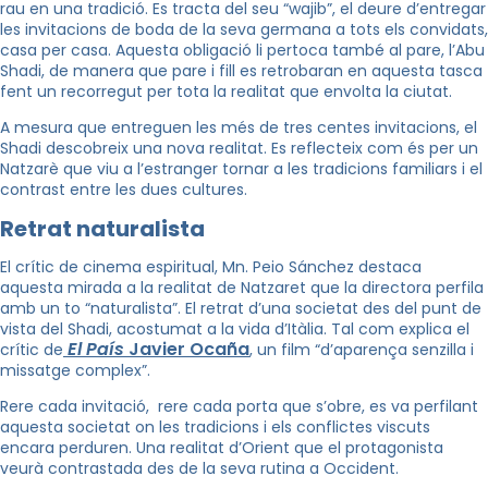
rau en
una tradició. Es tracta del seu “wajib”, el deure d’entregar
les invitacions de boda de la seva germana a tots els convidats,
casa per casa. Aquesta obligació li pertoca també al pare, l’Abu
Shadi, de manera que pare i fill es retrobaran en aquesta tasca
fent un recorregut per tota la realitat que envolta la ciutat.
A mesura que entreguen les més de tres centes invitacions, el
Shadi descobreix una nova realitat. Es reflecteix com és per un
Natzarè que viu a l’estranger tornar a les tradicions familiars i el
contrast entre les dues cultures.
Retrat naturalista
El crític de cinema espiritual, Mn. Peio Sánchez destaca
aquesta mirada a la realitat de Natzaret que la directora perfila
amb un to “naturalista”. El retrat d’una societat des del punt de
vista del Shadi, acostumat a la vida d’Itàlia. Tal com explica el
El País
Javier Ocaña
crític de
, un film “d’aparença senzilla i
missatge complex”.
Rere cada invitació, rere cada porta que s’obre, es va perfilant
aquesta societat on les tradicions i els conflictes viscuts
encara perduren. Una realitat d’Orient que el protagonista
veurà contrastada des de la seva rutina a Occident.