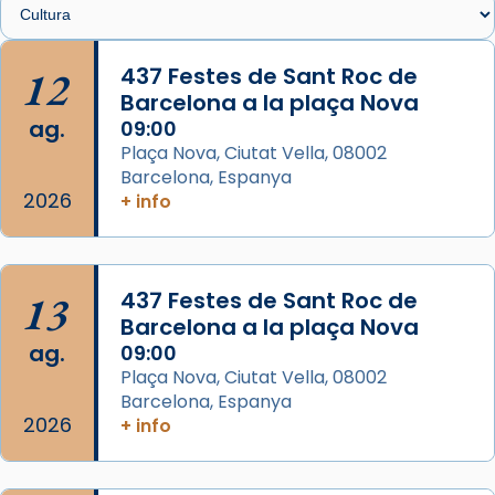
🔗
tinyurl.com/cvu5jmbk
📸 J. Merino
12
437 Festes de Sant Roc de
Barcelona a la plaça Nova
Photo
ag.
09:00
View on Facebook
·
Share
Plaça Nova, Ciutat Vella, 08002
Barcelona, Espanya
Arquebisbat de Barcelona
2026
is at Catedral
+ info
de Barcelona.
2 weeks ago
Aquest dilluns, 27 de juliol, ha tingut lloc la
13
437 Festes de Sant Roc de
missa d’acció de gràcies en agraïment al
Barcelona a la plaça Nova
comitè organitzador de la visita apostòlica
ag.
09:00
del Sant Pare Lleó XIV a Barcelona, i als
Plaça Nova, Ciutat Vella, 08002
col·laboradors, a la Catedral de Barcelona.
Barcelona, Espanya
L’arquebisbe de Barcelona, el cardenal Joan
2026
+ info
Josep Omella, ha presidit la missa i l’ha
concelebrat el bisbe auxiliar de Barcelona,