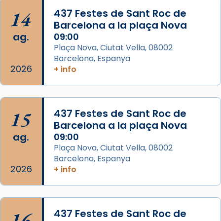
Mons. David Abadías.
14
437 Festes de Sant Roc de
📸 Dr. G. Simón
Barcelona a la plaça Nova
ag.
09:00
Photo
Plaça Nova, Ciutat Vella, 08002
View on Facebook
·
Share
Barcelona, Espanya
2026
+ info
Arquebisbat de Barcelona
2 weeks ago
Memòria de les santes Juliana i
15
437 Festes de Sant Roc de
Semproniana, verges i màrtirs.
Barcelona a la plaça Nova
ag.
09:00
Acompanyant la història de sant Cugat, a
Plaça Nova, Ciutat Vella, 08002
partir de l’Edat Mitjana sorgeix la tradició
Barcelona, Espanya
que les santes Juliana (“relatiu a Júlia”) i
2026
+ info
Semproniana (“relatiu a Semprònia =
eterna”) són deixebles seves. I l’any 1667, el
frare Joan Gaspar Roig, afirma en una obra
que les santes són filles de l’antiga Iluro.
16
437 Festes de Sant Roc de