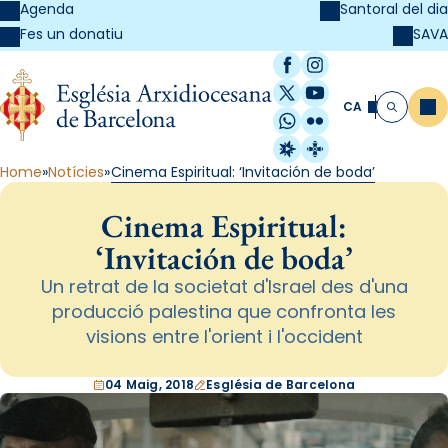
Agenda
Santoral del dia
SAVA
Fes un donatiu
Facebook
Instagram
X / Twitter
YouTube
CA
Me
Cerca
WhatsApp
Flickr
Radio Estel
Catalunya Cristi
Home
Notícies
Cinema Espiritual: ‘Invitación de boda’
Cinema Espiritual:
‘Invitación de boda’
Un retrat de la societat d'Israel des d'una
producció palestina que confronta les
visions entre l'orient i l'occident
04 Maig, 2018
Església de Barcelona