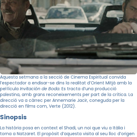
Aquesta setmana a la secció de Cinema Espiritual convida
l’espectador a endisar-se dins la realitat d’Orient Mitjà amb la
pel·lícula
Invitación de Boda
. Es tracta d’una producció
palestina, amb grans reconeixements per part de la crítica. La
direcció va a càrrec per Annemarie Jacir, coneguda per la
direcció en films com, Verte (2012).
Sinopsis
La història posa en context el Shadi, un noi que viu a Itàlia i
torna a Natzaret. El propòsit d’aquesta visita al seu lloc d’origen