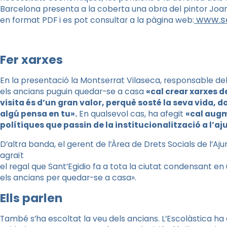
Barcelona presenta a la coberta una obra del pintor Joan
www.sa
en format PDF i es pot consultar a la pàgina web:
Fer xarxes
En la presentació la Montserrat Vilaseca, responsable del
els ancians puguin quedar-se a casa
«cal crear xarxes d
visita és d’un gran valor, perquè sosté la seva vida, 
algú pensa en tu».
En qualsevol cas, ha afegit
«cal augm
polítiques que passin de la institucionalització a l’aj
D’altra banda, el gerent de l’Àrea de Drets Socials de l’
agraït
el regal que Sant’Egidio fa a tota la ciutat condensant en
els ancians per quedar-se a casa».
Ells parlen
També s’ha escoltat la veu dels ancians. L’Escolàstica ha 