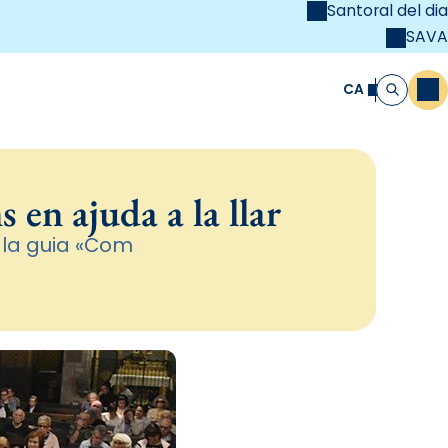
Santoral del dia
SAVA
el
unya Cristiana
CA
M
Cerca
 en ajuda a la llar
 la guia «Com