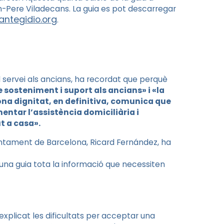
-Pere Viladecans. La guia es pot descarregar
ntegidio.org
.
 servei als ancians, ha recordat que perquè
e sosteniment i suport als ancians» i «la
dona dignitat, en definitiva, comunica que
entar l’assistència domiciliària i
ut a casa».
Ajuntament de Barcelona, Ricard Fernández, ha
 una guia tota la informació que necessiten
explicat les dificultats per acceptar una