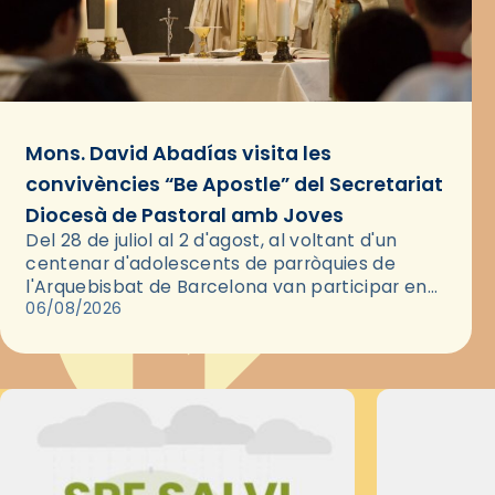
Mons. David Abadías visita les
convivències “Be Apostle” del Secretariat
Diocesà de Pastoral amb Joves
Del 28 de juliol al 2 d'agost, al voltant d'un
centenar d'adolescents de parròquies de
l'Arquebisbat de Barcelona van participar en
les convivències Be Apostle, organitzades pel
06/08/2026
Secretariat Diocesà de Pastoral amb…