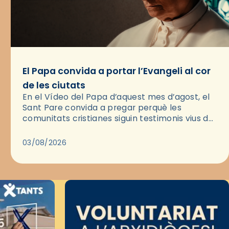
El Papa convida a portar l’Evangeli al cor
de les ciutats
En el Vídeo del Papa d’aquest mes d’agost, el
Sant Pare convida a pregar perquè les
comunitats cristianes siguin testimonis vius de
l’Evangeli enmig de les ciutats. A través d’una
pregària, el…
03/08/2026