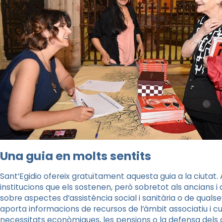
Una guia en molts sentits
Sant’Egidio ofereix gratuïtament aquesta guia a la ciutat. 
institucions que els sostenen, però sobretot als ancians i 
sobre aspectes d’assistència social i sanitària o de quals
aporta informacions de recursos de l’àmbit associatiu i cul
necessitats econòmiques, les pensions o la defensa dels d