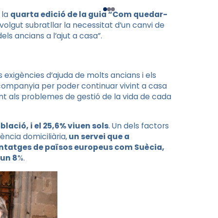
 la
quarta edició de la guia “Com quedar-
volgut subratllar la necessitat d’un canvi de
els ancians a l’ajut a casa”.
s exigències d’ajuda de molts ancians i els
 companyia per poder continuar vivint a casa
ront als problemes de gestió de la vida de cada
lació, i el 25,6% viuen sols
. Un dels factors
ència domiciliària,
un servei que a
centatges de països europeus com Suècia,
 un 8
%.