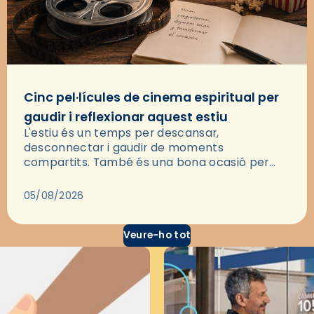
Cinc pel·lícules de cinema espiritual per
gaudir i reflexionar aquest estiu
L'estiu és un temps per descansar,
desconnectar i gaudir de moments
compartits. També és una bona ocasió per
deixar-se portar per una bona història i, a
través del cinema, reflexionar sobre les…
05/08/2026
Veure-ho tot