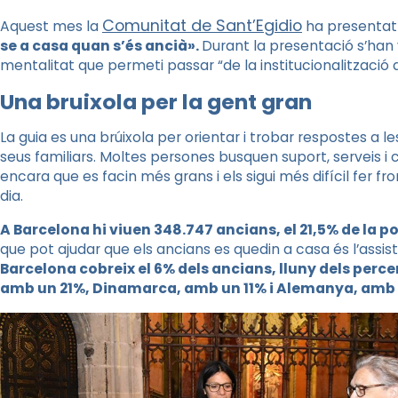
Comunitat de Sant’Egidio
Aquest mes la
ha presentat
se a casa quan s’és ancià».
Durant la presentació s’han 
mentalitat que permeti passar “de la institucionalització d
Una bruixola per la gent gran
La guia es una brúixola per orientar i trobar respostes a le
seus familiars. Moltes persones busquen suport, serveis i
encara que es facin més grans i els sigui més difícil fer f
dia.
A Barcelona hi viuen 348.747 ancians, el 21,5% de la pob
que pot ajudar que els ancians es quedin a casa és l’assist
Barcelona cobreix el 6% dels ancians, lluny dels per
amb un 21%, Dinamarca, amb un 11% i Alemanya, amb