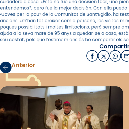
cuidadora a casa: «Esta no fue una decisión fácil, uno pien
entendemos?, pero fue la mejor decisión. Con ella puedo te
«Joves per la pau» de la Comunitat de Sant’Egidio, ha testi
ancians: «m’han fet créixer com a persona, les visites m’
poques possibilitats i moltes limitacions, però sempre amb
ajuda a la seva mare de 95 anys a quedar-se a casa, es
seu costat, pels que l’estimem ens és bo compartir els seu
Compartir
Facebook
X / Twitter
What
E
Anterior