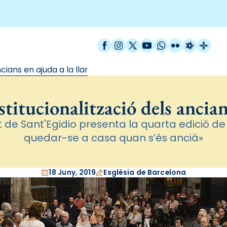
Facebook
Instagram
X / Twitter
YouTube
WhatsApp
Flickr
Radio Est
Catal
cians en ajuda a la llar
titucionalització dels ancians
 de Sant'Egidio presenta la quarta edició de
quedar-se a casa quan s’és ancià»
18 Juny, 2019
Església de Barcelona