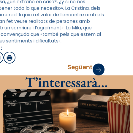
sa, ¿un extraño en casa?, ¿y si no nos
ner todo lo que necesito». La Cristina, dels
moniat la joia i el valor de l’encontre amb els
han fet veure realitats de persones amb
 un somriure i l’agraïment». La Mila, que
tà convençuda que «també pels que estem al
s sentiments i dificultats».
:
sApp
mail
Imprimir
Següent
T’interessarà…