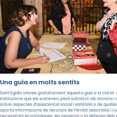
Una guia en molts sentits
Sant’Egidio ofereix gratuïtament aquesta guia a la ciutat. 
institucions que els sostenen, però sobretot als ancians i 
sobre aspectes d’assistència social i sanitària o de quals
aporta informacions de recursos de l’àmbit associatiu i cul
necessitats econòmiques, les pensions o la defensa dels d