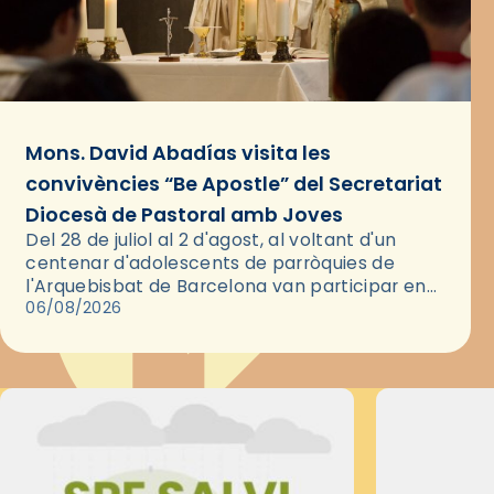
Mons. David Abadías visita les
convivències “Be Apostle” del Secretariat
Diocesà de Pastoral amb Joves
Del 28 de juliol al 2 d'agost, al voltant d'un
centenar d'adolescents de parròquies de
l'Arquebisbat de Barcelona van participar en
les convivències Be Apostle, organitzades pel
06/08/2026
Secretariat Diocesà de Pastoral amb…