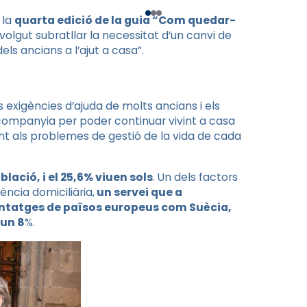
 la
quarta edició de la guia “Com quedar-
volgut subratllar la necessitat d’un canvi de
els ancians a l’ajut a casa”.
s exigències d’ajuda de molts ancians i els
 companyia per poder continuar vivint a casa
ront als problemes de gestió de la vida de cada
lació, i el 25,6% viuen sols
. Un dels factors
ència domiciliària,
un servei que a
centatges de països europeus com Suècia,
 un 8
%.