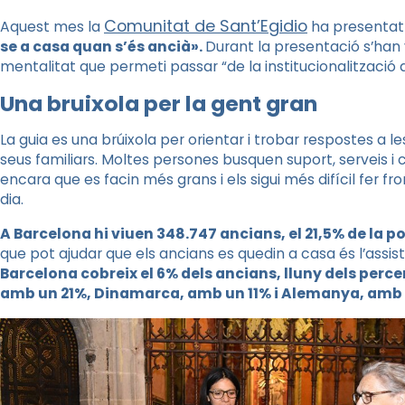
Comunitat de Sant’Egidio
Aquest mes la
ha presentat
se a casa quan s’és ancià».
Durant la presentació s’han 
mentalitat que permeti passar “de la institucionalització d
Una bruixola per la gent gran
La guia es una brúixola per orientar i trobar respostes a le
seus familiars. Moltes persones busquen suport, serveis i
encara que es facin més grans i els sigui més difícil fer f
dia.
A Barcelona hi viuen 348.747 ancians, el 21,5% de la pob
que pot ajudar que els ancians es quedin a casa és l’assist
Barcelona cobreix el 6% dels ancians, lluny dels per
amb un 21%, Dinamarca, amb un 11% i Alemanya, amb