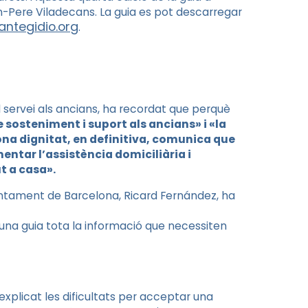
-Pere Viladecans. La guia es pot descarregar
ntegidio.org
.
 servei als ancians, ha recordat que perquè
e sosteniment i suport als ancians» i «la
dona dignitat, en definitiva, comunica que
entar l’assistència domiciliària i
ut a casa».
Ajuntament de Barcelona, Ricard Fernández, ha
 una guia tota la informació que necessiten
explicat les dificultats per acceptar una