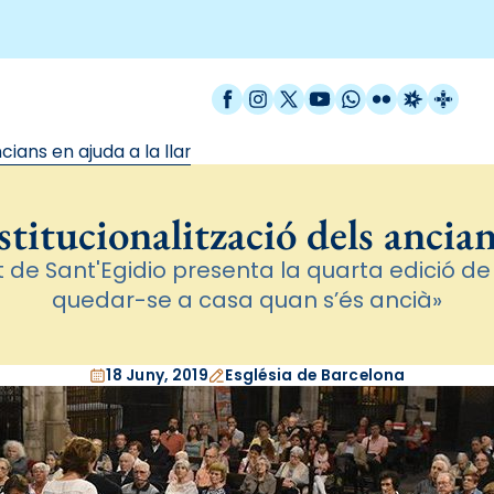
Facebook
Instagram
X / Twitter
YouTube
WhatsApp
Flickr
Radio Est
Catal
cians en ajuda a la llar
titucionalització dels ancians
 de Sant'Egidio presenta la quarta edició de
quedar-se a casa quan s’és ancià»
18 Juny, 2019
Església de Barcelona