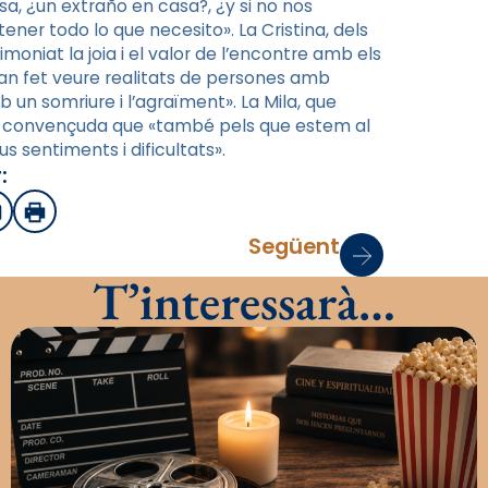
sa, ¿un extraño en casa?, ¿y si no nos
ner todo lo que necesito». La Cristina, dels
moniat la joia i el valor de l’encontre amb els
han fet veure realitats de persones amb
 un somriure i l’agraïment». La Mila, que
tà convençuda que «també pels que estem al
s sentiments i dificultats».
:
sApp
mail
Imprimir
Següent
T’interessarà…