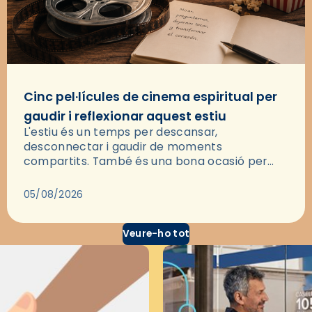
Cinc pel·lícules de cinema espiritual per
gaudir i reflexionar aquest estiu
L'estiu és un temps per descansar,
desconnectar i gaudir de moments
compartits. També és una bona ocasió per
deixar-se portar per una bona història i, a
través del cinema, reflexionar sobre les…
05/08/2026
Veure-ho tot