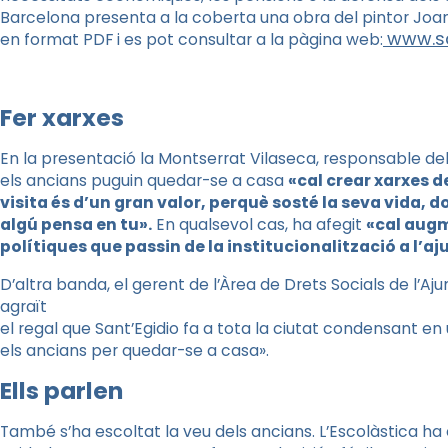
Barcelona presenta a la coberta una obra del pintor Joan
www.sa
en format PDF i es pot consultar a la pàgina web:
Fer xarxes
En la presentació la Montserrat Vilaseca, responsable del
els ancians puguin quedar-se a casa
«cal crear xarxes d
visita és d’un gran valor, perquè sosté la seva vida, 
algú pensa en tu».
En qualsevol cas, ha afegit
«cal augm
polítiques que passin de la institucionalització a l’aj
D’altra banda, el gerent de l’Àrea de Drets Socials de l’
agraït
el regal que Sant’Egidio fa a tota la ciutat condensant en
els ancians per quedar-se a casa».
Ells parlen
També s’ha escoltat la veu dels ancians. L’Escolàstica ha 