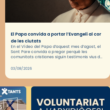
El Papa convida a portar l’Evangeli al cor
de les ciutats
En el Vídeo del Papa d’aquest mes d’agost, el
Sant Pare convida a pregar perquè les
comunitats cristianes siguin testimonis vius de
l’Evangeli enmig de les ciutats. A través d’una
pregària, el…
03/08/2026