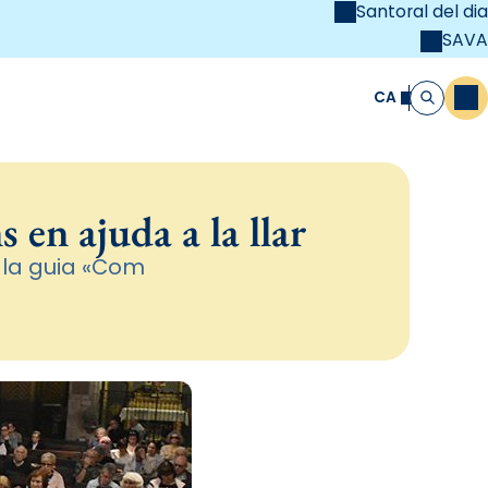
Santoral del dia
SAVA
el
unya Cristiana
CA
M
Cerca
 en ajuda a la llar
 la guia «Com