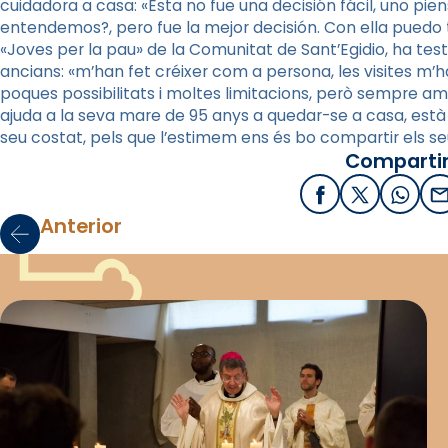
cuidadora a casa: «Esta no fue una decisión fácil, uno pien
entendemos?, pero fue la mejor decisión. Con ella puedo te
«Joves per la pau» de la Comunitat de Sant’Egidio, ha testi
ancians: «m’han fet créixer com a persona, les visites m’
poques possibilitats i moltes limitacions, però sempre amb
ajuda a la seva mare de 95 anys a quedar-se a casa, es
seu costat, pels que l’estimem ens és bo compartir els seu
Compartir
Facebook
X / Twitter
What
E
Anterior