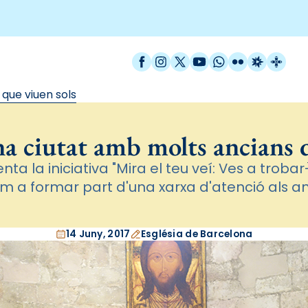
Facebook
Instagram
X / Twitter
YouTube
WhatsApp
Flickr
Radio Est
Catal
que viuen sols
na ciutat amb molts ancians q
nta la iniciativa "Mira el teu veí: Ves a troba
m a formar part d'una xarxa d'atenció als a
14 Juny, 2017
Església de Barcelona