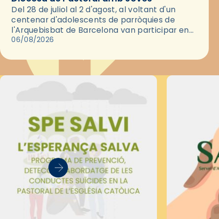
Del 28 de juliol al 2 d'agost, al voltant d'un
centenar d'adolescents de parròquies de
l'Arquebisbat de Barcelona van participar en
les convivències Be Apostle, organitzades pel
06/08/2026
Secretariat Diocesà de Pastoral amb…