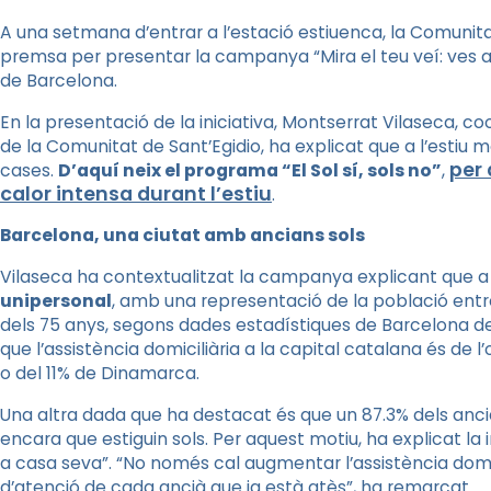
A una setmana d’entrar a l’estació estiuenca, la Comunita
premsa per presentar la campanya “Mira el teu veí: ves a 
de Barcelona.
En la presentació de la iniciativa, Montserrat Vilaseca, 
de la Comunitat de Sant’Egidio, ha explicat que a l’estiu 
per 
cases.
D’aquí neix el programa “El Sol sí, sols no”
,
calor intensa durant l’estiu
.
Barcelona, una ciutat amb ancians sols
Vilaseca ha contextualitzat la campanya explicant que 
unipersonal
, amb una representació de la població entre 
dels 75 anys, segons dades estadístiques de Barcelona de 
que l’assistència domiciliària a la capital catalana és de l
o del 11% de Dinamarca.
Una altra dada que ha destacat és que un 87.3% dels anci
encara que estiguin sols. Per aquest motiu, ha explicat la 
a casa seva”. “No només cal augmentar l’assistència domi
d’atenció de cada ancià que ja està atès”, ha remarcat.