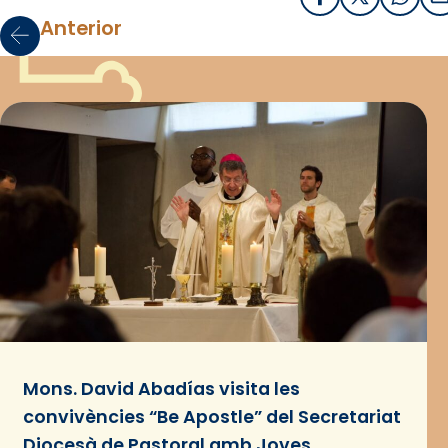
Facebook
X / Twitter
What
E
Anterior
Mons. David Abadías visita les
convivències “Be Apostle” del Secretariat
Diocesà de Pastoral amb Joves