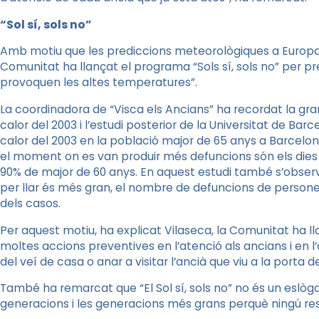
“Sol sí, sols no”
Amb motiu que les prediccions meteorològiques a Europa 
Comunitat ha llançat el programa “Sols sí, sols no” per p
provoquen les altes temperatures”.
La coordinadora de “Visca els Ancians” ha recordat la gra
calor del 2003 i l’estudi posterior de la Universitat de Ba
calor del 2003 en la població major de 65 anys a Barcelona 
el moment on es van produir més defuncions són els dies
90% de major de 60 anys. En aquest estudi també s’obse
per llar és més gran, el nombre de defuncions de persone
dels casos.
Per aquest motiu, ha explicat Vilaseca, la Comunitat ha
moltes accions preventives en l’atenció als ancians i en l’
del veí de casa o anar a visitar l’ancià que viu a la porta 
També ha remarcat que “El Sol sí, sols no” no és un eslòga
generacions i les generacions més grans perquè ningú rest