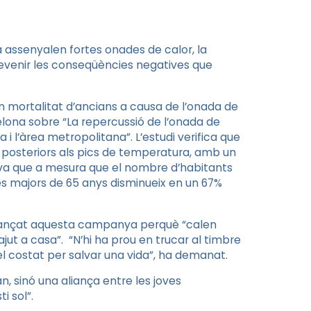
assenyalen fortes onades de calor, la
revenir les conseqüències negatives que
n mortalitat d’ancians a causa de l’onada de
rcelona sobre “La repercussió de l’onada de
i l’àrea metropolitana”. L’estudi verifica que
 posteriors als pics de temperatura, amb un
rva que a mesura que el nombre d’habitants
s majors de 65 anys disminueix en un 67%
 llançat aquesta campanya perquè “calen
ajut a casa”. “N’hi ha prou en trucar al timbre
del costat per salvar una vida”, ha demanat.
n, sinó una aliança entre les joves
i sol”.