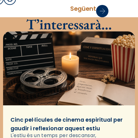
sApp
mail
Imprimir
Següent
T’interessarà…
Cinc pel·lícules de cinema espiritual per
gaudir i reflexionar aquest estiu
L'estiu és un temps per descansar,