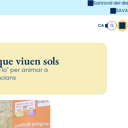
Santoral del dia
SAVA
el
unya Cristiana
CA
M
Cerca
ue viuen sols
r-lo" per animar a
ncians