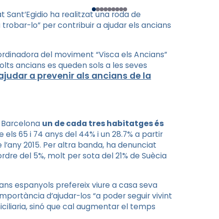
t Sant’Egidio ha realitzat una roda de
trobar-lo” per contribuir a ajudar els ancians
coordinadora del moviment “Visca els Ancians”
molts ancians es queden sols a les seves
ajudar a prevenir als ancians de la
a Barcelona
un de cada tres habitatges és
els 65 i 74 anys del 44% i un 28.7% a partir
l’any 2015. Per altra banda, ha denunciat
’ordre del 5%, molt per sota del 21% de Suècia
ans espanyols prefereix viure a casa seva
importància d’ajudar-los “a poder seguir vivint
ciliaria, sinó que cal augmentar el temps