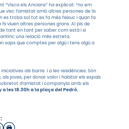
 “Visca els Ancians” ha explicat: “no em
que visc l’amistat amb altres persones de la
es troba sol tot es fa més feixuc i quan fa
 hi viuen altres persones grans. Al pis de
 de tant en tant per saber com està i si
antinc una relació més estreta.
n saps que comptes per algú i tens algú a
iciatives als barris i a les residències. Són
, als joves, per donar valor i habitar els espais
ò sobretot d’amistat i companyia amb els
 a les 18.30h a la plaça del Pedró.
: