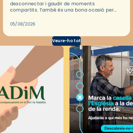
desconnectar i gaudir de moments
compartits. També és una bona ocasió per
deixar-se portar per una bona història i, a
través del cinema, reflexionar sobre les…
05/08/2026
Veure-ho tot