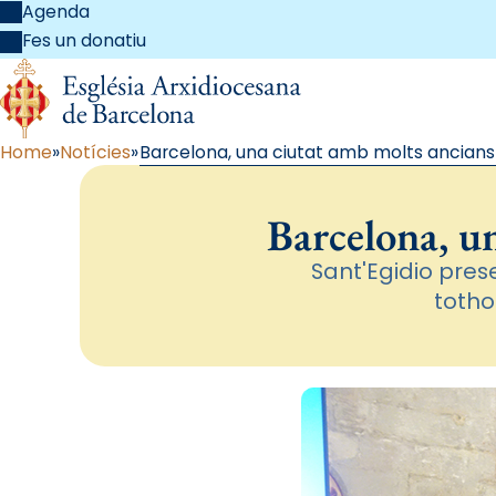
Agenda
Fes un donatiu
Home
Notícies
Barcelona, una ciutat amb molts ancians 
Barcelona, u
Sant'Egidio prese
totho