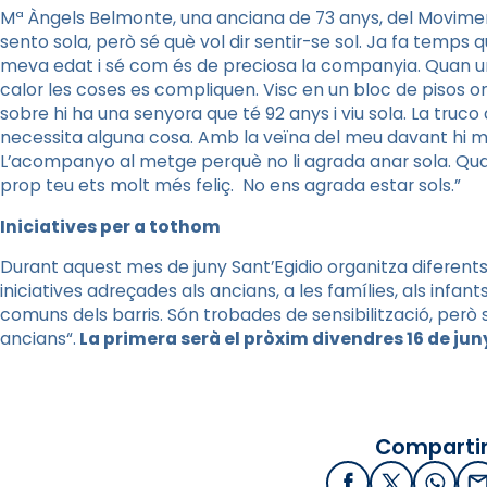
Mª Àngels Belmonte, una anciana de 73 anys, del Moviment
sento sola, però sé què vol dir sentir-se sol. Ja fa temps 
meva edat i sé com és de preciosa la companyia. Quan un 
calor les coses es compliquen. Visc en un bloc de pisos on
sobre hi ha una senyora que té 92 anys i viu sola. La truco
necessita alguna cosa. Amb la veïna del meu davant hi m
L’acompanyo al metge perquè no li agrada anar sola. Qua
prop teu ets molt més feliç. No ens agrada estar sols.”
Iniciatives per a tothom
Durant aquest mes de juny Sant’Egidio organitza diferents in
iniciatives adreçades als ancians, a les famílies, als infants
comuns dels barris. Són trobades de sensibilització, per
ancians“.
La primera serà el pròxim divendres 16 de juny
Compartir