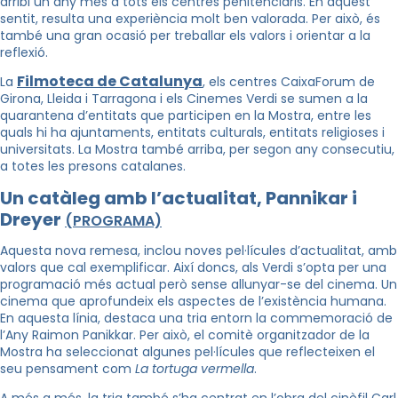
arribi un any més a tots els centres penitenciaris. En aquest
sentit, resulta una experiència molt ben valorada. Per això, és
també una gran ocasió per treballar els valors i orientar a la
reflexió.
Filmoteca de Catalunya
La
, els centres CaixaForum de
Girona, Lleida i Tarragona i els Cinemes Verdi se sumen a la
quarantena d’entitats que participen en la Mostra, entre les
quals hi ha ajuntaments, entitats culturals, entitats religioses i
universitats. La Mostra també arriba, per segon any consecutiu,
a totes les presons catalanes.
Un catàleg amb l’actualitat, Pannikar i
Dreyer
(PROGRAMA)
Aquesta nova remesa, inclou noves pel·lícules d’actualitat, amb
valors que cal exemplificar. Així doncs, als Verdi s’opta per una
programació més actual però sense allunyar-se del cinema. Un
cinema que aprofundeix els aspectes de l’existència humana.
En aquesta línia, destaca una tria entorn la commemoració de
l’Any Raimon Panikkar. Per això, el comitè organitzador de la
Mostra ha seleccionat algunes pel·lícules que reflecteixen el
seu pensament com
La tortuga vermella
.
A més a més, la tria també s’ha centrat en l’obra del cinèfil Carl