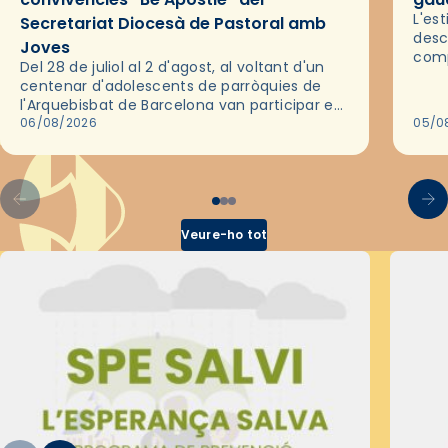
L'es
Secretariat Diocesà de Pastoral amb
desc
Joves
comp
Del 28 de juliol al 2 d'agost, al voltant d'un
deix
centenar d'adolescents de parròquies de
trav
l'Arquebisbat de Barcelona van participar en
les convivències Be Apostle, organitzades
06/08/2026
05/0
pel Secretariat Diocesà de Pastoral amb…
Veure-ho tot