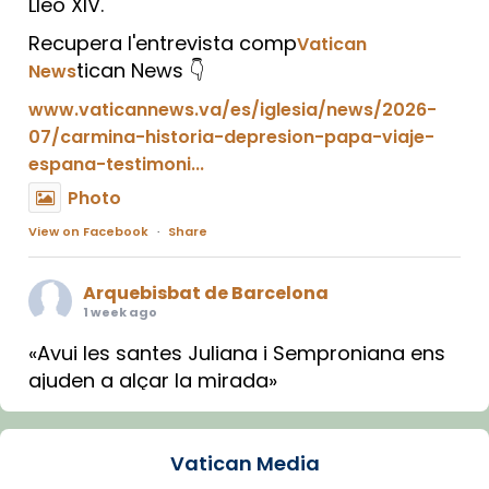
Lleó XIV.
Recupera l'entrevista comp
Vatican
tican News 👇
News
www.vaticannews.va/es/iglesia/news/2026-
07/carmina-historia-depresion-papa-viaje-
espana-testimoni...
Photo
View on Facebook
·
Share
Arquebisbat de Barcelona
1 week ago
«Avui les santes Juliana i Semproniana ens
ajuden a alçar la mirada»
Mons. Sergi Gordo, bisbe de Tortosa, ha
presidit aquest 27 de juliol la missa de Les
Vatican Media
Santes de Mataró.