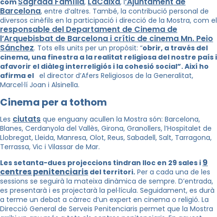
Sagrada Família
LaCaixa
’Ajuntament de
com
,
, l
Barcelona
, entre d’altres. També, la contribució personal de
diversos cinèfils en la participació i direcció de la Mostra, com el
responsable del Departament de Cinema de
l’Arquebisbat de Barcelona i crític de cinema Mn. Peio
Sánchez
. Tots ells units per un propòsit: “
obrir, a través del
cinema, una finestra a la realitat religiosa del nostre país i
afavorir el diàleg interreligiós i la cohesió social”. Així ho
afirma el
el director d’Afers Religiosos de la Generalitat,
Marcel·lí Joan i Alsinella.
Cinema per a tothom
ciutats
Les
que enguany acullen la Mostra són: Barcelona,
Blanes, Cerdanyola del Vallès, Girona, Granollers, l’Hospitalet de
Llobregat, Lleida, Manresa, Olot, Reus, Sabadell, Salt, Tarragona,
Terrassa, Vic i Vilassar de Mar.
9
Les setanta-dues projeccions tindran lloc en 29 sales i
centres penitenciaris
del territori.
Per a cada una de les
sessions se seguirà la mateixa dinàmica de sempre. D’entrada,
es presentarà i es projectarà la pel·lícula. Seguidament, es durà
a terme un debat a càrrec d’un expert en cinema o religió. La
Direcció General de Serveis Penitenciaris permet que la Mostra