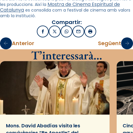
Mostra de Cinema Espiritual de
les produccions. Així la
Catalunya
es consolida com a festival de cinema amb valors
amb la institució.
Compartir:
Facebook
X / Twitter
WhatsApp
Email
Imprimir
Anterior
Següent
T’interessarà…
Mons. David Abadías visita les
Cinc
convivències “Be Apostle” del
gaud