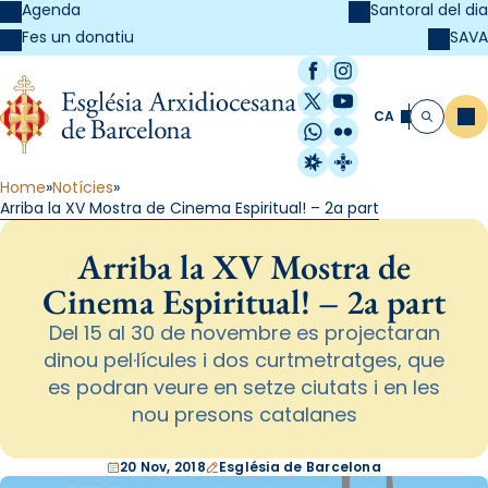
Agenda
Santoral del dia
SAVA
Fes un donatiu
Facebook
Instagram
X / Twitter
YouTube
CA
Me
Cerca
WhatsApp
Flickr
Radio Estel
Catalunya Cristi
Home
Notícies
Arriba la XV Mostra de Cinema Espiritual! – 2a part
Arriba la XV Mostra de
Cinema Espiritual! – 2a part
Del 15 al 30 de novembre es projectaran
dinou pel·lícules i dos curtmetratges, que
es podran veure en setze ciutats i en les
nou presons catalanes
20 Nov, 2018
Església de Barcelona