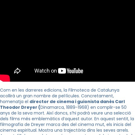
Com en les darreres edicions, la Filmoteca de Catalunya
acollirà un gran nombre de pel·lícules. Concretament,
homenatja el
director de cinema i guionista danès Carl
Theodor Dreyer (
Dinamarca, 1889-1968) en complir-se 50
anys de la seva mort. Així doncs, s’hi podrà veure una selecció
dels films més emblemàtics d’aquest autor. En aquest sentit, la
filmografia de Dreyer marca des del cinema mut, els inicis del
cinema espiritual. Mostra una trajectòria dins les seves arrels.