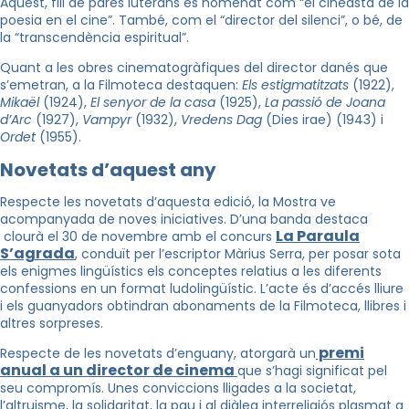
Aquest, fill de pares luterans és nomenat com “el cineasta de la
poesia en el cine”. També, com el “director del silenci”, o bé, de
la “transcendència espiritual”.
Quant a les obres cinematogràfiques del director danés que
s’emetran, a la Filmoteca destaquen:
Els estigmatitzats
(1922),
Mikaël
(1924),
El senyor de la casa
(1925),
La passió de Joana
d’Arc
(1927),
Vampyr
(1932),
Vredens Dag
(Dies irae) (1943) i
Ordet
(1955).
Novetats d’aquest any
Respecte les novetats d’aquesta edició, la Mostra ve
acompanyada de noves iniciatives. D’una banda destaca
La Paraula
clourà el 30 de novembre amb el concurs
S’agrada
, conduït per l’escriptor Màrius Serra, per posar sota
els enigmes lingüístics els conceptes relatius a les diferents
confessions en un format ludolingüístic. L’acte és d’accés lliure
i els guanyadors obtindran abonaments de la Filmoteca, llibres i
altres sorpreses.
premi
Respecte de les novetats d’enguany, atorgarà u
n
anual a un director de cinema
que s’hagi significat pel
seu compromís. Unes conviccions lligades a la societat,
l’altruisme, la solidaritat, la pau i al diàleg interreligiós plasmat a