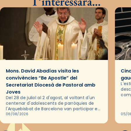
T’interessarà…
Mons. David Abadías visita les
Cinc
convivències “Be Apostle” del
gaud
L'es
Secretariat Diocesà de Pastoral amb
desc
Joves
comp
Del 28 de juliol al 2 d'agost, al voltant d'un
deix
centenar d'adolescents de parròquies de
trav
l'Arquebisbat de Barcelona van participar en
les convivències Be Apostle, organitzades
06/08/2026
05/0
pel Secretariat Diocesà de Pastoral amb…