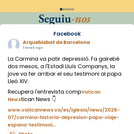
Seguiu
-nos
Facebook
Arquebisbat de Barcelona
1 week ago
La Carmina va patir depressió. Fa gairebé
dos mesos, a l'Estadi Lluís Companys, la
jove va fer arribar el seu testimoni al papa
Lleó XIV.
Recupera l'entrevista comp
Vatican
tican News 👇
News
www.vaticannews.va/es/iglesia/news/2026-
07/carmina-historia-depresion-papa-viaje-
espana-testimoni...