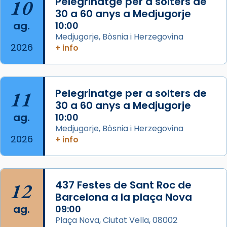
10
Pelegrinatge per a solters de
processó (recuperada el 1972) al voltant
30 a 60 anys a Medjugorje
del temple amb les relíquies de les santes.
ag.
10:00
Des de 1985 hi participa també un grup de
Medjugorje, Bòsnia i Herzegovina
2026
diablesses amb música i ball propis. Festa
+ info
gran a Mataró.
«Si vols saber què és calor, ves per les
Santes a Mataró»🥵.
11
Pelegrinatge per a solters de
30 a 60 anys a Medjugorje
Photo
ag.
10:00
View on Facebook
·
Share
Medjugorje, Bòsnia i Herzegovina
2026
+ info
Arquebisbat de Barcelona
2 weeks ago
Jaume, fill de Zebedeu, és juntament amb el
12
437 Festes de Sant Roc de
seu germà Joan i Pere un dels que
Barcelona a la plaça Nova
acompanyava més de prop Jesús.
ag.
09:00
Plaça Nova, Ciutat Vella, 08002
Segons el llibre dels Fets (12,2) fou el primer