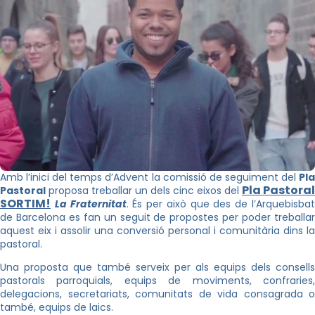
Amb l’inici del temps d’Advent la comissió de seguiment del
Pla
Pla Pastoral
Pastoral
proposa treballar un dels cinc eixos del
SORTIM!
La Fraternitat
. És per això que des de l’Arquebisba
de Barcelona es fan un seguit de propostes per poder treballar
aquest eix i assolir una conversió personal i comunitària dins la
pastoral.
Una proposta que també serveix per als equips dels consells
pastorals parroquials, equips de moviments, confraries,
delegacions, secretariats, comunitats de vida consagrada o
també, equips de laics.