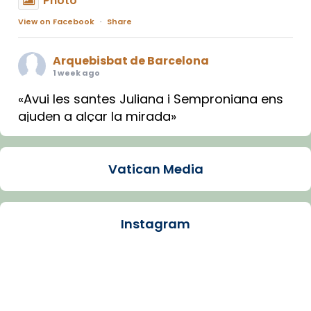
Photo
View on Facebook
·
Share
Arquebisbat de Barcelona
1 week ago
«Avui les santes Juliana i Semproniana ens
ajuden a alçar la mirada»
Mons. Sergi Gordo, bisbe de Tortosa, ha
presidit aquest 27 de juliol la missa de Les
Vatican Media
Santes de Mataró.
🔗
tinyurl.com/cvu5jmbk
📸 J. Merino
Instagram
Photo
View on Facebook
·
Share
Arquebisbat de Barcelona
is at Catedral