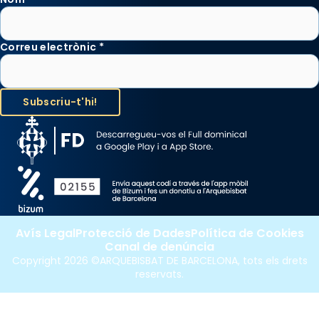
Correu electrònic
*
Avís Legal
Protecció de Dades
Política de Cookies
Canal de denúncia
Copyright 2026 ©ARQUEBISBAT DE BARCELONA, tots els drets
reservats.