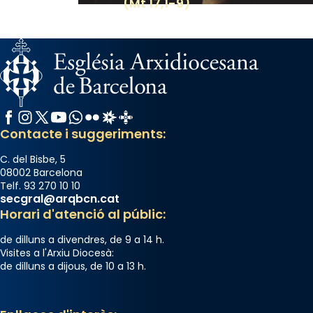
(Mt 17,1-9)
Facebook
Instagram
X / Twitter
YouTube
WhatsApp
Flickr
Radio Estel
Catalunya Cristiana
Contacte i suggeriments:
C. del Bisbe, 5
08002 Barcelona
Telf. 93 270 10 10
secgral@arqbcn.cat
Horari d'atenció al públic:
de dilluns a divendres, de 9 a 14 h.
Visites a l'Arxiu Diocesà:
de dilluns a dijous, de 10 a 13 h.