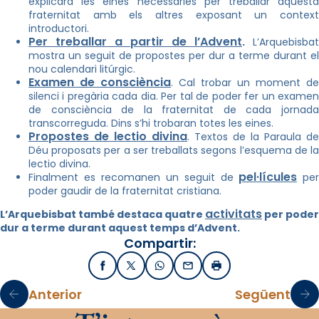
explicarà les eines necessàries per treballar aquesta
fraternitat amb els altres exposant un context
introductori.
Per treballar a partir de l’Advent
.
L’Arquebisbat
mostra un seguit de propostes per dur a terme durant el
nou calendari litúrgic.
Examen de consciència
. Cal trobar un moment de
silenci i pregària cada dia. Per tal de poder fer un examen
de consciència de la fraternitat de cada jornada
transcorreguda. Dins s’hi trobaran totes les eines.
Propostes de lectio divina
. Textos de la Paraula de
Déu proposats per a ser treballats segons l’esquema de la
lectio divina.
pel·lícules
Finalment es recomanen un seguit de
per
poder gaudir de la fraternitat cristiana.
activitats
L’Arquebisbat també destaca quatre
per poder
dur a terme durant aquest temps d’Advent.
Compartir:
Facebook
X / Twitter
WhatsApp
Email
Imprimir
Anterior
Següent