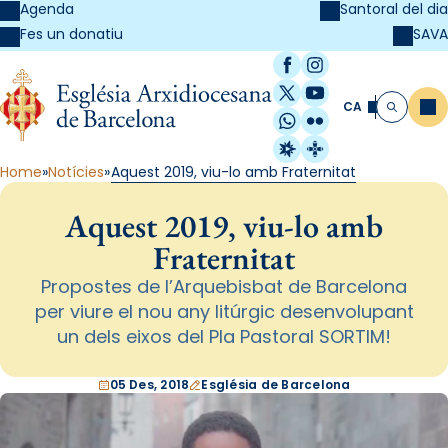
Agenda
Santoral del dia
SAVA
Fes un donatiu
Facebook
Instagram
X / Twitter
YouTube
CA
Me
Cerca
WhatsApp
Flickr
Radio Estel
Catalunya Cristi
Home
Notícies
Aquest 2019, viu-lo amb Fraternitat
Aquest 2019, viu-lo amb
Fraternitat
Propostes de l’Arquebisbat de Barcelona
per viure el nou any litúrgic desenvolupant
un dels eixos del Pla Pastoral SORTIM!
05 Des, 2018
Església de Barcelona