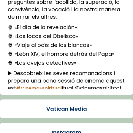
preguntes sobre l'acollida, la superació, la
convivència, la vocació i la nostra manera
de mirar els altres.
🍿 «El día de la revelación»
🍿 «Las locas del Obelisco»
🍿 «Viaje al país de los blancos»
🍿 «León XIV, el hombre detrás del Papa»
🍿 «Las ovejas detectives»
▶️ Descobreix les seves recomanacions i
prepara una bona sessió de cinema aquest
est
itual @cinemaspiritcat
#CinemaEspiritual
Imatge: Generada amb IA (OpenAI)
Video
Vatican Media
View on Facebook
·
Share
Instagram