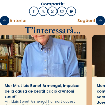
Compartir:
Facebook
X / Twitter
WhatsApp
Email
Imprimir
Anterior
Següent
T’interessarà…
Mor Mn. Lluís Bonet Armengol, impulsor
Mons
de la causa de beatificació d’Antoni
conv
Gaudí
Sec
Mn. Lluís Bonet Armengol ha mort aquest
Jov