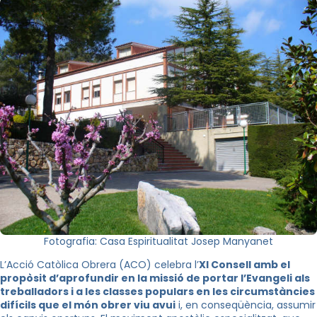
Fotografia: Casa Espiritualitat Josep Manyanet
L’Acció Catòlica Obrera (ACO) celebra l’
XI Consell amb el
propòsit d’aprofundir en la missió de portar l’Evangeli als
treballadors i a les classes populars en les circumstàncies
difícils que el món obrer viu avui
i, en conseqüència, assumir