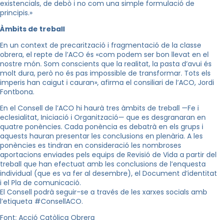
existencials, de debò i no com una simple formulació de
principis.»
Àmbits de treball
En un context de precarització i fragmentació de la classe
obrera, el repte de l’ACO és «com podem ser bon llevat en el
nostre món. Som conscients que la realitat, la pasta d’avui és
molt dura, però no és pas impossible de transformar. Tots els
imperis han caigut i cauran», afirma el consiliari de l’ACO, Jordi
Fontbona.
En el Consell de l’ACO hi haurà tres àmbits de treball —Fe i
eclesialitat, Iniciació i Organització— que es desgranaran en
quatre ponències. Cada ponència es debatrà en els grups i
aquests hauran presentar les conclusions en plenària. A les
ponències es tindran en consideració les nombroses
aportacions enviades pels equips de Revisió de Vida a partir del
treball que han efectuat amb les conclusions de l’enquesta
individual (que es va fer al desembre), el Document d’identitat
i el Pla de comunicació.
El Consell podrà seguir-se a través de les xarxes socials amb
l’etiqueta #ConsellACO.
Font: Acció Catòlica Obrera