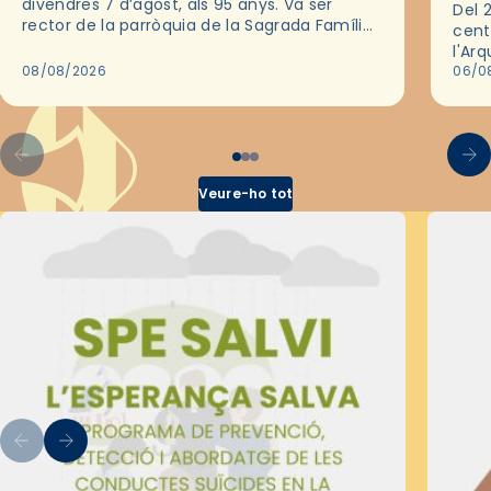
divendres 7 d’agost, als 95 anys. Va ser
Del 2
rector de la parròquia de la Sagrada Família
cent
de Barcelona durant 25 anys, entre 1993 i
l'Ar
2018,…
08/08/2026
les 
06/0
pel 
Veure-ho tot