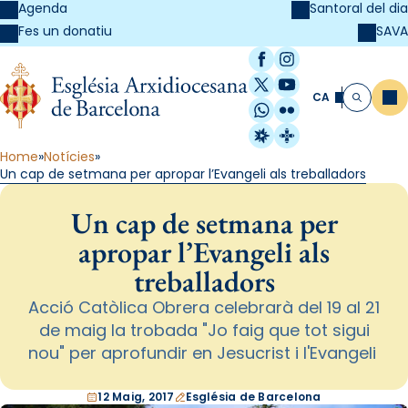
Agenda
Santoral del dia
SAVA
Fes un donatiu
Facebook
Instagram
X / Twitter
YouTube
CA
Me
Cerca
WhatsApp
Flickr
Radio Estel
Catalunya Cristi
Home
Notícies
Un cap de setmana per apropar l’Evangeli als treballadors
Un cap de setmana per
apropar l’Evangeli als
treballadors
Acció Catòlica Obrera celebrarà del 19 al 21
de maig la trobada "Jo faig que tot sigui
nou" per aprofundir en Jesucrist i l'Evangeli
12 Maig, 2017
Església de Barcelona