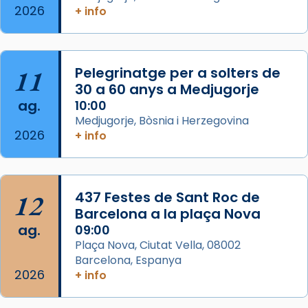
2026
+ info
col·laboradors, a la Catedral de Barcelona.
L’arquebisbe de Barcelona, el cardenal Joan
Josep Omella, ha presidit la missa i l’ha
11
Pelegrinatge per a solters de
concelebrat el bisbe auxiliar de Barcelona,
30 a 60 anys a Medjugorje
Mons. David Abadías.
ag.
10:00
📸 Dr. G. Simón
Medjugorje, Bòsnia i Herzegovina
2026
+ info
Photo
View on Facebook
·
Share
12
437 Festes de Sant Roc de
Arquebisbat de Barcelona
2 weeks ago
Barcelona a la plaça Nova
ag.
09:00
Memòria de les santes Juliana i
Plaça Nova, Ciutat Vella, 08002
Semproniana, verges i màrtirs.
Barcelona, Espanya
2026
Acompanyant la història de sant Cugat, a
+ info
partir de l’Edat Mitjana sorgeix la tradició