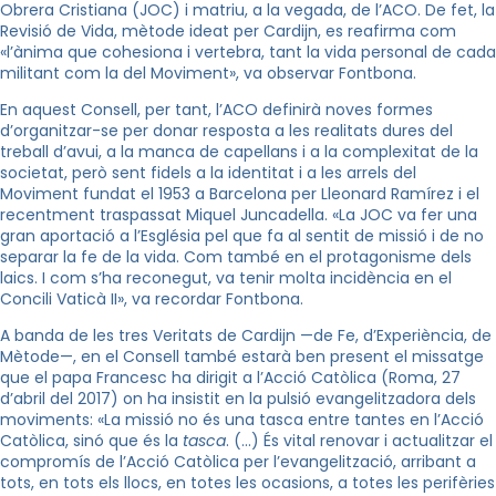
Obrera Cristiana (JOC) i matriu, a la vegada, de l’ACO. De fet, la
Revisió de Vida, mètode ideat per Cardijn, es reafirma com
«l’ànima que cohesiona i vertebra, tant la vida personal de cada
militant com la del Moviment», va observar Fontbona.
En aquest Consell, per tant, l’ACO definirà noves formes
d’organitzar-se per donar resposta a les realitats dures del
treball d’avui, a la manca de capellans i a la complexitat de la
societat, però sent fidels a la identitat i a les arrels del
Moviment fundat el 1953 a Barcelona per Lleonard Ramírez i el
recentment traspassat Miquel Juncadella. «La JOC va fer una
gran aportació a l’Església pel que fa al sentit de missió i de no
separar la fe de la vida. Com també en el protagonisme dels
laics. I com s’ha reconegut, va tenir molta incidència en el
Concili Vaticà II», va recordar Fontbona.
A banda de les tres Veritats de Cardijn —de Fe, d’Experiència, de
Mètode—, en el Consell també estarà ben present el missatge
que el papa Francesc ha dirigit a l’Acció Catòlica (Roma, 27
d’abril del 2017) on ha insistit en la pulsió evangelitzadora dels
moviments: «La missió no és una tasca entre tantes en l’Acció
Catòlica, sinó que és la
tasca
. (…) És vital renovar i actualitzar el
compromís de l’Acció Catòlica per l’evangelització, arribant a
tots, en tots els llocs, en totes les ocasions, a totes les perifèries