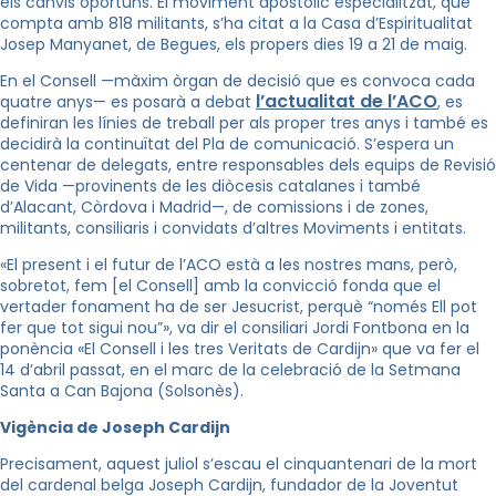
els canvis oportuns. El moviment apostòlic especialitzat, que
compta amb 818 militants, s’ha citat a la Casa d’Espiritualitat
Josep Manyanet, de Begues, els propers dies 19 a 21 de maig.
En el Consell —màxim òrgan de decisió que es convoca cada
l’actualitat de l’ACO
quatre anys— es posarà a debat
, es
definiran les línies de treball per als proper tres anys i també es
decidirà la continuïtat del Pla de comunicació. S’espera un
centenar de delegats, entre responsables dels equips de Revisió
de Vida —provinents de les diòcesis catalanes i també
d’Alacant, Còrdova i Madrid—, de comissions i de zones,
militants, consiliaris i convidats d’altres Moviments i entitats.
«El present i el futur de l’ACO està a les nostres mans, però,
sobretot, fem [el Consell] amb la convicció fonda que el
vertader fonament ha de ser Jesucrist, perquè “només Ell pot
fer que tot sigui nou”», va dir el consiliari Jordi Fontbona en la
ponència «El Consell i les tres Veritats de Cardijn» que va fer el
14 d’abril passat, en el marc de la celebració de la Setmana
Santa a Can Bajona (Solsonès).
Vigència de Joseph Cardijn
Precisament, aquest juliol s’escau el cinquantenari de la mort
del cardenal belga Joseph Cardijn, fundador de la Joventut