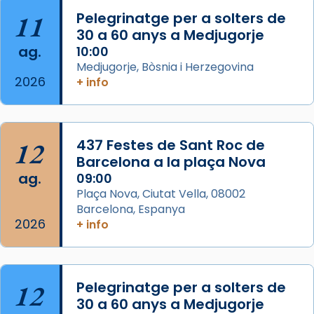
Josep Omella, ha presidit la missa i l’ha
11
Pelegrinatge per a solters de
concelebrat el bisbe auxiliar de Barcelona,
30 a 60 anys a Medjugorje
Mons. David Abadías.
ag.
10:00
📸 Dr. G. Simón
Medjugorje, Bòsnia i Herzegovina
2026
+ info
Photo
View on Facebook
·
Share
12
437 Festes de Sant Roc de
Arquebisbat de Barcelona
2 weeks ago
Barcelona a la plaça Nova
ag.
09:00
Memòria de les santes Juliana i
Plaça Nova, Ciutat Vella, 08002
Semproniana, verges i màrtirs.
Barcelona, Espanya
2026
Acompanyant la història de sant Cugat, a
+ info
partir de l’Edat Mitjana sorgeix la tradició
que les santes Juliana (“relatiu a Júlia”) i
Semproniana (“relatiu a Semprònia =
12
Pelegrinatge per a solters de
eterna”) són deixebles seves. I l’any 1667, el
30 a 60 anys a Medjugorje
frare Joan Gaspar Roig, afirma en una obra