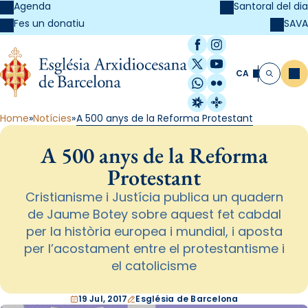
Agenda
Santoral del dia
SAVA
Fes un donatiu
Facebook
Instagram
X / Twitter
YouTube
CA
Me
Cerca
WhatsApp
Flickr
Radio Estel
Catalunya Cristi
Home
Notícies
A 500 anys de la Reforma Protestant
A 500 anys de la Reforma
Protestant
Cristianisme i Justícia publica un quadern
de Jaume Botey sobre aquest fet cabdal
per la història europea i mundial, i aposta
per l’acostament entre el protestantisme i
el catolicisme
19 Jul, 2017
Església de Barcelona