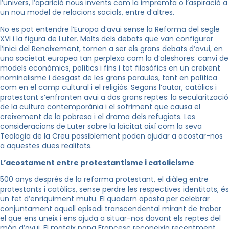
l’univers, l’aparició nous invents com la impremta o l’aspiració a
un nou model de relacions socials, entre d’altres.
No es pot entendre l’Europa d’avui sense la Reforma del segle
XVI i la figura de Luter. Molts dels debats que van configurar
l’inici del Renaixement, tornen a ser els grans debats d’avui, en
una societat europea tan perplexa com la d’aleshores: canvi de
models econòmics, polítics i fins i tot filosòfics en un creixent
nominalisme i desgast de les grans paraules, tant en política
com en el camp cultural i el religiós. Segons l’autor, catòlics i
protestant s’enfronten avui a dos grans reptes: la secularització
de la cultura contemporània i el sofriment que causa el
creixement de la pobresa i el drama dels refugiats. Les
consideracions de Luter sobre la laïcitat així com la seva
Teologia de la Creu possiblement poden ajudar a acostar-nos
a aquestes dues realitats.
L’acostament entre protestantisme i catolicisme
500 anys després de la reforma protestant, el diàleg entre
protestants i catòlics, sense perdre les respectives identitats, és
un fet d’enriquiment mutu. El quadern aposta per celebrar
conjuntament aquell episodi transcendental mirant de trobar
el que ens uneix i ens ajuda a situar-nos davant els reptes del
món d’avui. El mateix papa Francesc reconeixia recentment