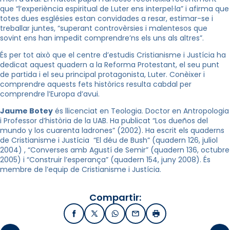
que “l’experiència espiritual de Luter ens interpel·la” i afirma que
totes dues esglésies estan convidades a resar, estimar-se i
treballar juntes, “superant controvèrsies i malentesos que
sovint ens han impedit comprendre’ns els uns als altres”.
És per tot això que el centre d’estudis Cristianisme i Justícia ha
dedicat aquest quadern a la Reforma Protestant, el seu punt
de partida i el seu principal protagonista, Luter. Conèixer i
comprendre aquests fets històrics resulta cabdal per
comprendre l’Europa d’avui.
Jaume Botey
és llicenciat en Teologia. Doctor en Antropologia
i Professor d’història de la UAB. Ha publicat “Los dueños del
mundo y los cuarenta ladrones” (2002). Ha escrit els quaderns
de Cristianisme i Justícia “El déu de Bush” (quadern 126, juliol
2004) , “Converses amb Agustí de Semir” (quadern 136, octubre
2005) i “Construir l’esperança” (quadern 154, juny 2008). És
membre de l’equip de Cristianisme i Justícia.
Compartir:
Facebook
X / Twitter
WhatsApp
Email
Imprimir