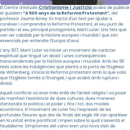
Cristianisme i Justícia
El Centre d’estudis
acaba de publicar
el quadern
“A 500 anys de la Reforma Protestant”,
del
professor Jaume Botey. Es tracta d’un text per ajudar a
conèixer i comprendre la Reforma Protestant, el seu punt de
partida i el seu principal protagonista, Martí Luter. Uns fets que
van ser cabdals per la història europea i mundial i que són
essencials per entendre l’Europa d’avui.
L’any 1517, Martí Luter va iniciar un moviment de caràcter
espiritual que tingué un abast i unes conseqüències
transcendentals per la història europea i mundial. Amb les 95
tesis sobre les indulgències que planta a la porta de l’Església
de Wittenberg, s’inicia la Reforma protestant amb la que volia
que l’Església tornés a l’Evangeli, i que acabà amb ruptura i
divisió.
Aquell conflicte va anar més enllà de l’àmbit religiós i va posar
de manifest l’existència de dues cultures, dues maneres
d’entendre la política i el poder i, fins i tot, dos models
econòmics. El moviment de Luter fou l’expressió de les
profundes fissures que des de finals del segle XIII van aparèixer
en la unitat entre pontificat i Imperi sobre la qual s’assentà el
feudalisme. Símptomes del canvi eren una nova visió de