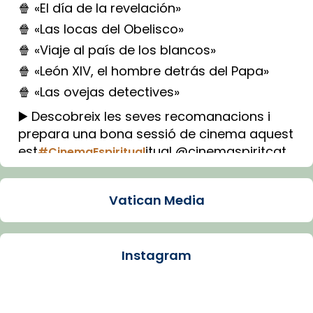
🍿 «El día de la revelación»
🍿 «Las locas del Obelisco»
🍿 «Viaje al país de los blancos»
🍿 «León XIV, el hombre detrás del Papa»
🍿 «Las ovejas detectives»
▶️ Descobreix les seves recomanacions i
prepara una bona sessió de cinema aquest
est
itual @cinemaspiritcat
#CinemaEspiritual
Imatge: Generada amb IA (OpenAI)
Video
Vatican Media
View on Facebook
·
Share
Instagram
Arquebisbat de Barcelona
1 week ago
La Carmina va patir depressió. Fa gairebé