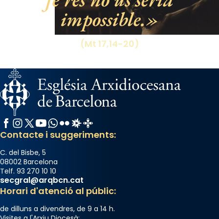
impossible.
View on Facebook
·
Share
(Mt 17,14-20)
Facebook
Instagram
X / Twitter
YouTube
WhatsApp
Flickr
Radio Estel
Catalunya Cristiana
Contacte i suggeriments:
C. del Bisbe, 5
08002 Barcelona
Telf. 93 270 10 10
secgral@arqbcn.cat
Horari d'atenció al públic:
de dilluns a divendres, de 9 a 14 h.
Visites a l'Arxiu Diocesà: