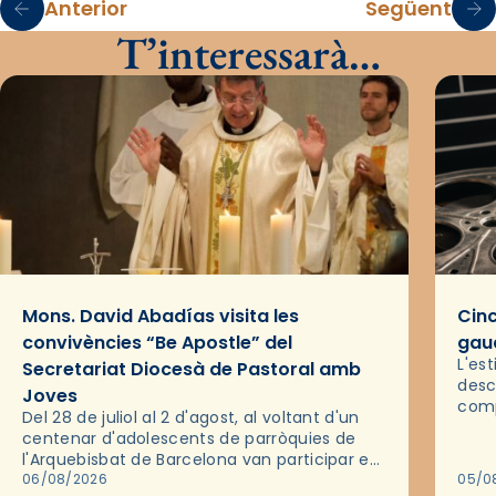
Anterior
Següent
T’interessarà…
Mons. David Abadías visita les
Cinc
convivències “Be Apostle” del
gaud
L'es
Secretariat Diocesà de Pastoral amb
desc
Joves
comp
Del 28 de juliol al 2 d'agost, al voltant d'un
deix
centenar d'adolescents de parròquies de
trav
l'Arquebisbat de Barcelona van participar en
les convivències Be Apostle, organitzades
06/08/2026
05/0