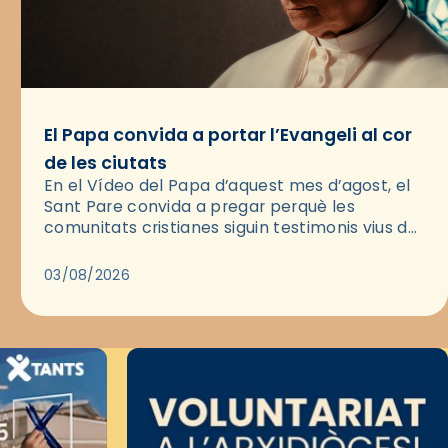
El Papa convida a portar l’Evangeli al cor
de les ciutats
En el Vídeo del Papa d’aquest mes d’agost, el
Sant Pare convida a pregar perquè les
comunitats cristianes siguin testimonis vius de
l’Evangeli enmig de les ciutats. A través d’una
pregària, el…
03/08/2026