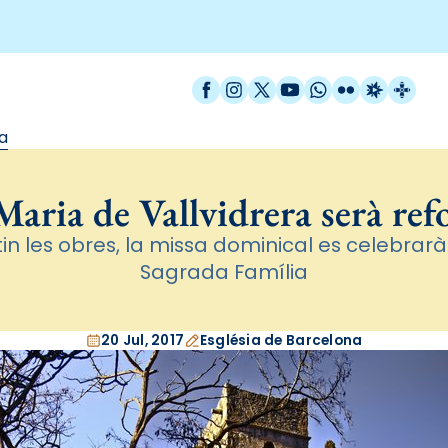
Facebook
Instagram
X / Twitter
YouTube
WhatsApp
Flickr
Radio Est
Catal
a
Maria de Vallvidrera serà re
in les obres, la missa dominical es celebrarà
Sagrada Família
20 Jul, 2017
Església de Barcelona