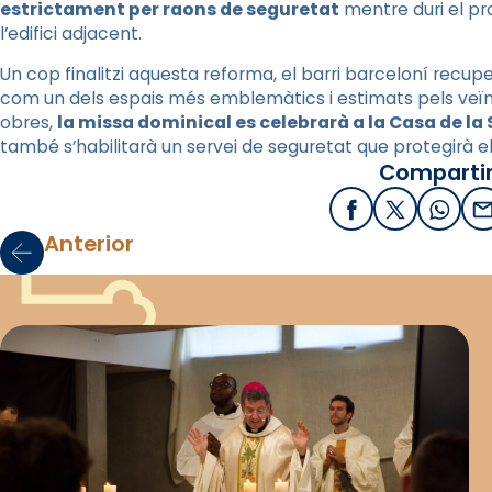
estrictament per raons de seguretat
mentre duri el pr
l’edifici adjacent.
Un cop finalitzi aquesta reforma, el barri barceloní recupe
com un dels espais més emblemàtics i estimats pels veïns
obres,
la missa dominical es celebrarà a la Casa de la
també s’habilitarà un servei de seguretat que protegirà e
Compartir
Facebook
X / Twitter
What
E
Anterior