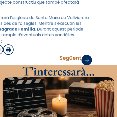
ojecte constructiu que també afectarà
rarà l’església de Santa Maria de Vallvidrera
 des de fa segles. Mentre s’executin les
 Sagrada Família
. Durant aquest període
l temple d’eventuals actes vandàlics.
:
sApp
mail
Imprimir
Següent
T’interessarà…