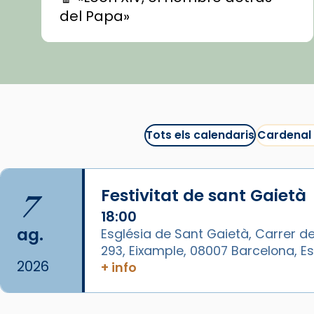
del Papa»
🍿 «Las ovejas detectives»
▶️ Descobreix les seves
recomanacions i prepara una
bona sessió de cinema aquest
est
itual
#CinemaEspiritual
Tots els calendaris
Cardenal
@cinemaspiritcat
Imatge: Generada amb IA
(OpenAI)
7
Festivitat de sant Gaietà
Video
18:00
ag.
Església de Sant Gaietà, Carrer de
View on Facebook
·
Share
293, Eixample, 08007 Barcelona, 
2026
+ info
Arquebisbat de Barcelona
1 week ago
La Carmina va patir depressió.