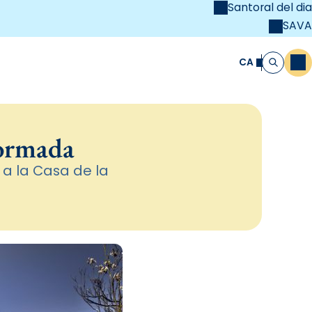
Santoral del dia
SAVA
el
unya Cristiana
CA
M
Cerca
formada
 a la Casa de la