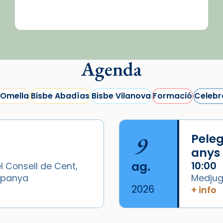
Agenda
 Omella
Bisbe Abadías
Bisbe Vilanova
Formació
Celebr
9
Peleg
anys
ag.
10:00
l Consell de Cent,
Espanya
Medjugo
2026
+ info