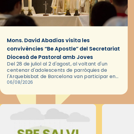
Mons. David Abadías visita les
convivències “Be Apostle” del Secretariat
Diocesà de Pastoral amb Joves
Del 28 de juliol al 2 d'agost, al voltant d'un
centenar d'adolescents de parròquies de
l'Arquebisbat de Barcelona van participar en
les convivències Be Apostle, organitzades pel
06/08/2026
Secretariat Diocesà de Pastoral amb…