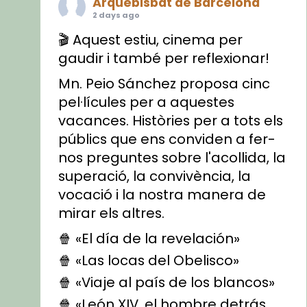
Arquebisbat de Barcelona
2 days ago
🎬 Aquest estiu, cinema per
gaudir i també per reflexionar!
Mn. Peio Sánchez proposa cinc
pel·lícules per a aquestes
vacances. Històries per a tots els
públics que ens conviden a fer-
nos preguntes sobre l'acollida, la
superació, la convivència, la
vocació i la nostra manera de
mirar els altres.
🍿 «El día de la revelación»
🍿 «Las locas del Obelisco»
🍿 «Viaje al país de los blancos»
🍿 «León XIV, el hombre detrás