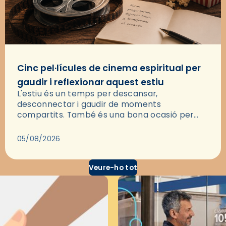
Cinc pel·lícules de cinema espiritual per
gaudir i reflexionar aquest estiu
L'estiu és un temps per descansar,
desconnectar i gaudir de moments
compartits. També és una bona ocasió per
deixar-se portar per una bona història i, a
través del cinema, reflexionar sobre les…
05/08/2026
Veure-ho tot