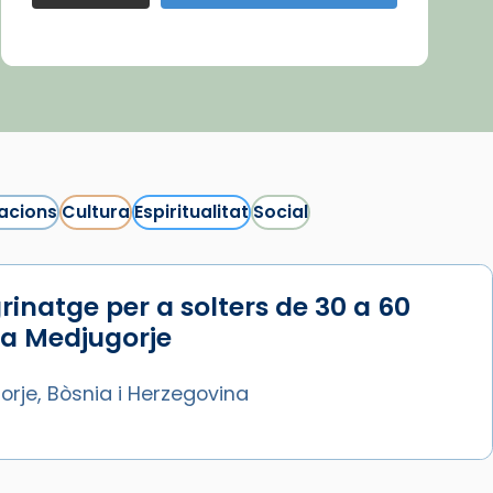
acions
Cultura
Espiritualitat
Social
rinatge per a solters de 30 a 60
 a Medjugorje
rje, Bòsnia i Herzegovina