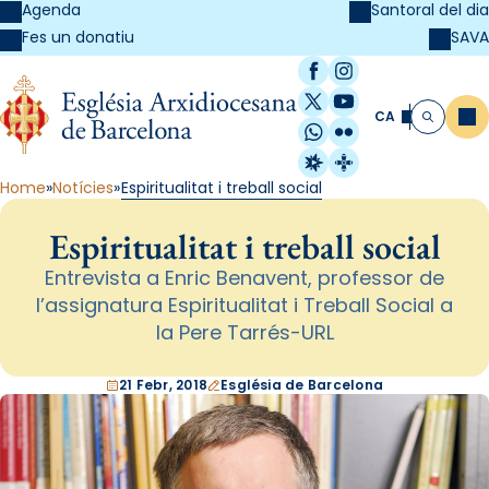
Agenda
Santoral del dia
SAVA
Fes un donatiu
Facebook
Instagram
X / Twitter
YouTube
CA
Me
Cerca
WhatsApp
Flickr
Radio Estel
Catalunya Cristi
Home
Notícies
Espiritualitat i treball social
Espiritualitat i treball social
Entrevista a Enric Benavent, professor de
l’assignatura Espiritualitat i Treball Social a
la Pere Tarrés-URL
21 Febr, 2018
Església de Barcelona