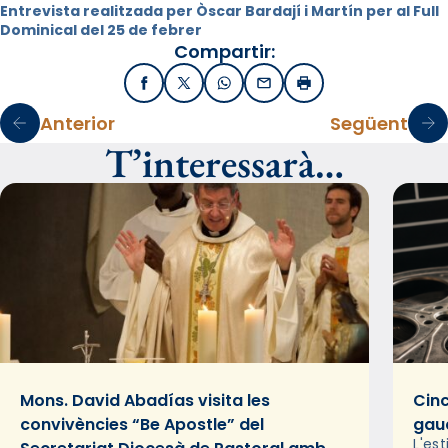
Entrevista realitzada per Òscar Bardají i Martín per al Full
Dominical del 25 de febrer
Compartir:
Facebook
X / Twitter
WhatsApp
Email
Imprimir
Anterior
Següent
T’interessarà…
Mons. David Abadías visita les
Cinc
convivències “Be Apostle” del
gaud
L'es