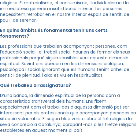
religiosa. El materialisme, el consumisme, l’individualisme i la
immediatesa generen insatisfacció interior. Les persones
necessitem retrobar en el nostre interior espais de sentit, de
pau i de serenor.
En quins àmbits és fonamental tenir uns certs
fonaments?
Les professions que treballen acompanyant persones, com
l’educació social i el treball social, haurien de formar els seus
professionals perquè siguin sensibles vers aquesta dimensió
espiritual. Sovint ens quedem en les dimensions biològica,
psicològica i social, ignorant que els humans tenim anhel de
sentit i de plenitud, i això es viu en l’espiritualitat.
Què treballeu a l’assignatura?
D’una banda, la dimensió espiritual de la persona com a
característica transversal dels humans. Ens fixem
especialment com el treball des d’aquesta dimensió pot ser
interessant per als professionals que acompanyen persones en
situació vulnerable. El segon bloc versa sobre el fet religiós i la
seva concreció a Catalunya, apropant-nos a les tretze religions
establertes en aquest moment al país.