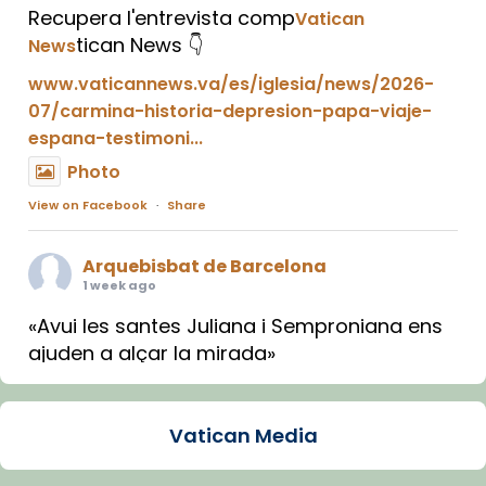
Recupera l'entrevista comp
Vatican
tican News 👇
News
www.vaticannews.va/es/iglesia/news/2026-
07/carmina-historia-depresion-papa-viaje-
espana-testimoni...
Photo
View on Facebook
·
Share
Arquebisbat de Barcelona
1 week ago
«Avui les santes Juliana i Semproniana ens
ajuden a alçar la mirada»
Mons. Sergi Gordo, bisbe de Tortosa, ha
presidit aquest 27 de juliol la missa de Les
Vatican Media
Santes de Mataró.
🔗
tinyurl.com/cvu5jmbk