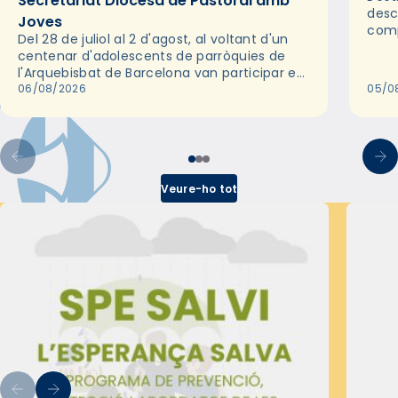
Secretariat Diocesà de Pastoral amb
desc
Joves
comp
Del 28 de juliol al 2 d'agost, al voltant d'un
deix
centenar d'adolescents de parròquies de
trav
l'Arquebisbat de Barcelona van participar en
les convivències Be Apostle, organitzades
06/08/2026
05/0
pel Secretariat Diocesà de Pastoral amb…
Veure-ho tot