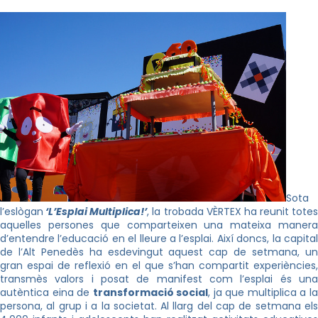
Sota
l’eslògan
‘L’Esplai Multiplica!’
, la trobada VÈRTEX ha reunit totes
aquelles persones que comparteixen una mateixa manera
d’entendre l’educació en el lleure a l’esplai. Així doncs, la capital
de l’Alt Penedès ha esdevingut aquest cap de setmana, un
gran espai de reflexió en el que s’han compartit experiències,
transmès valors i posat de manifest com l’esplai és una
autèntica eina de
transformació social
, ja que multiplica a l
persona, al grup i a la societat. Al llarg del cap de setmana els