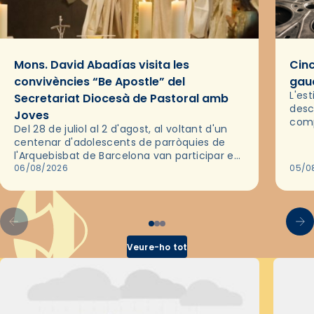
Mons. David Abadías visita les
Cinc
convivències “Be Apostle” del
gaud
L'es
Secretariat Diocesà de Pastoral amb
desc
Joves
comp
Del 28 de juliol al 2 d'agost, al voltant d'un
deix
centenar d'adolescents de parròquies de
trav
l'Arquebisbat de Barcelona van participar en
les convivències Be Apostle, organitzades
06/08/2026
05/0
pel Secretariat Diocesà de Pastoral amb…
Veure-ho tot