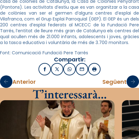
casa de colònies de Catalunya, la Casa de Colònies Penyafort
(Pontons). Les activitats d’estiu que es van organitzar a la casa
de colònies van ser el germen d’alguns centres d’esplai de
Vilafranca, com el Grup Esplai Parroquial (GEP). El GEP és un dels
200 centres d’esplai federats al MCECC de la Fundació Pere
Tarrés, l’entitat de lleure més gran de Catalunya els centres del
qual acullen més de 21.000 infants, adolescents i joves, gràcies
a la tasca educativa i voluntària de més de 3.700 monitors.
Font: Comunicació Fundació Pere Tarrés
Compartir:
Facebook
X / Twitter
WhatsApp
Email
Imprimir
Anterior
Següent
T’interessarà…