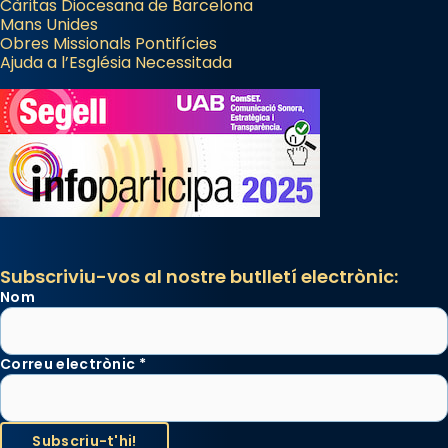
Càritas Diocesana de Barcelona
Mans Unides
Obres Missionals Pontifícies
Ajuda a l’Església Necessitada
Subscriviu-vos al nostre butlletí electrònic:
Nom
Correu electrònic
*