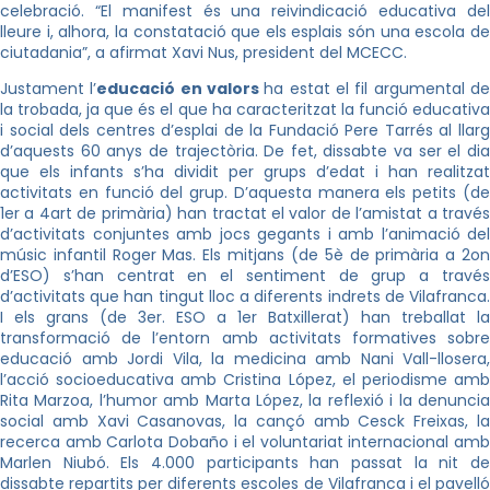
celebració. “El manifest és una reivindicació educativa del
lleure i, alhora, la constatació que els esplais són una escola de
ciutadania”, a afirmat Xavi Nus, president del MCECC.
Justament l’
educació en valors
ha estat el fil argumental d
la trobada, ja que és el que ha caracteritzat la funció educativa
i social dels centres d’esplai de la Fundació Pere Tarrés al llarg
d’aquests 60 anys de trajectòria. De fet, dissabte va ser el dia
que els infants s’ha dividit per grups d’edat i han realitzat
activitats en funció del grup. D’aquesta manera els petits (de
1er a 4art de primària) han tractat el valor de l’amistat a través
d’activitats conjuntes amb jocs gegants i amb l’animació del
músic infantil Roger Mas. Els mitjans (de 5è de primària a 2on
d’ESO) s’han centrat en el sentiment de grup a través
d’activitats que han tingut lloc a diferents indrets de Vilafranca.
I els grans (de 3er. ESO a 1er Batxillerat) han treballat la
transformació de l’entorn amb activitats formatives sobre
educació amb Jordi Vila, la medicina amb Nani Vall-llosera,
l’acció socioeducativa amb Cristina López, el periodisme amb
Rita Marzoa, l’humor amb Marta López, la reflexió i la denuncia
social amb Xavi Casanovas, la cançó amb Cesck Freixas, la
recerca amb Carlota Dobaño i el voluntariat internacional amb
Marlen Niubó. Els 4.000 participants han passat la nit de
dissabte repartits per diferents escoles de Vilafranca i el pavelló