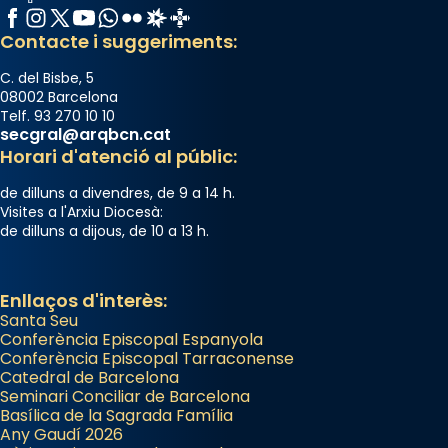
Facebook
Instagram
X / Twitter
YouTube
WhatsApp
Flickr
Radio Estel
Catalunya Cristiana
Contacte i suggeriments:
C. del Bisbe, 5
08002 Barcelona
Telf. 93 270 10 10
secgral@arqbcn.cat
Horari d'atenció al públic:
de dilluns a divendres, de 9 a 14 h.
Visites a l'Arxiu Diocesà:
de dilluns a dijous, de 10 a 13 h.
Enllaços d'interès:
Santa Seu
Conferència Episcopal Espanyola
Conferència Episcopal Tarraconense
Catedral de Barcelona
Seminari Conciliar de Barcelona
Basílica de la Sagrada Família
Any Gaudí 2026