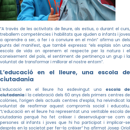
“A través de les activitats de lleure, als estius, o durant el curs,
treballem competències i habilitats que ajuden a infants i joves
a aprendre a ser, a fer i a conviure en el món” afirma un dels
punts del manifest, que també expressa: “els esplais són una
escola de vida on aprenem el respecte per la natura i el
coneixement del país, el sentiment de pertinença un grup i la
voluntat de transformar i millorar el nostre entorn”.
L’educació en el lleure, una escola de
ciutadania
L’educació en el lleure ha esdevingut una
escola de
ciutadania
i la celebració dels 60 anys dels primers centres de
colònies, l’origen dels actuals centres d’esplai, ha reivindicat la
voluntat de reafirmar aquest compromís social i educatiu.
“L’educació en el lleure ha representat una veritable escola de
ciutadania perquè ha fet créixer i desenvolupar-se com a
persones al infants i joves que hi ha participat i implicar-se
després en la societat per fer-la créixer” ha afirmat Josep Oriol