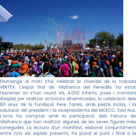
Diumenge al matí s’ha celebrat la cloenda de la trobada
VÈRTEX. L’espai firal de Vilafranca del Penedès ha estat
l’escenari on s’han reunit els 4.000 infants, joves i monitors
d’esplai per realitzar activitats dinamitzades, la celebració dels
60 anys de la Fundació Pere Tarrés, amb pastís inclòs, i la
salutació del president i la vicepresidenta del MCECC, Xavi Nus.
L’acte ha comptat amb la participació dels Falcons de
Vilafranca que han realitzat algunes de les seves figures més
conegudes. La lectura d’un manifest, elaborat conjuntament
entre tots els esplais presents, ha posat el punt i final a la