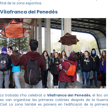
firal de la zona esportiva.
Vilafranca del Penedès
La trobada s’ha celebrat a
Vilafranca del Penedès
, el lloc on
es van organitzar les primeres colònies després de la Guerra
Civil. La zona també es pionera en l’edificació de la primera