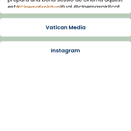
est
itual @cinemaspiritcat
#CinemaEspiritual
Imatge: Generada amb IA (OpenAI)
Video
Vatican Media
View on Facebook
·
Share
Instagram
Arquebisbat de Barcelona
1 week ago
La Carmina va patir depressió. Fa gairebé
dos mesos, a l'Estadi Lluís Companys, la
jove va fer arribar el seu testimoni al papa
Lleó XIV.
Recupera l'entrevista comp
Vatican
tican News 👇
News
www.vaticannews.va/es/iglesia/news/2026-
07/carmina-historia-depresion-papa-viaje-