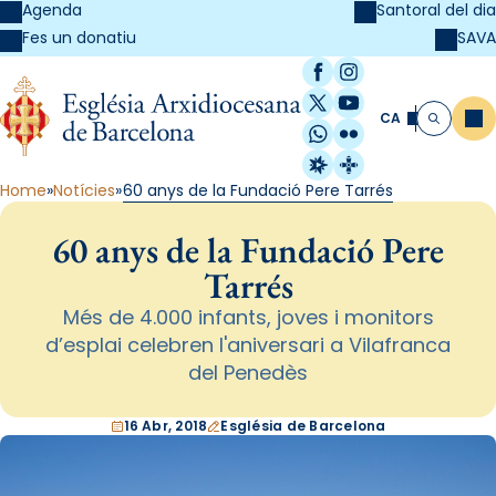
Agenda
Santoral del dia
SAVA
Fes un donatiu
Facebook
Instagram
X / Twitter
YouTube
CA
Me
Cerca
WhatsApp
Flickr
Radio Estel
Catalunya Cristi
Home
Notícies
60 anys de la Fundació Pere Tarrés
60 anys de la Fundació Pere
Tarrés
Més de 4.000 infants, joves i monitors
d’esplai celebren l'aniversari a Vilafranca
del Penedès
16 Abr, 2018
Església de Barcelona