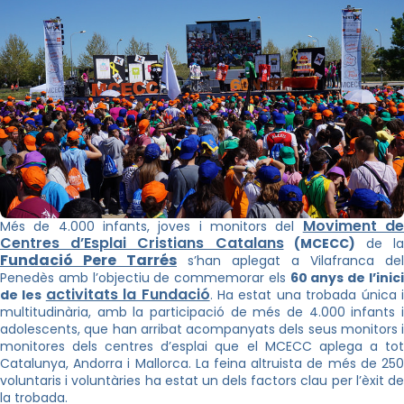
Moviment d
Més de 4.000 infants, joves i monitors del
Centres d’Esplai Cristians Catalans
(MCECC)
de l
Fundació Pere Tarrés
s’han aplegat a Vilafranca del
Penedès amb l’objectiu de commemorar els
60 anys de l’inic
activitats la Fundació
de les
. Ha estat una trobada única 
multitudinària, amb la participació de més de 4.000 infants i
adolescents, que han arribat acompanyats dels seus monitors i
monitores dels centres d’esplai que el MCECC aplega a tot
Catalunya, Andorra i Mallorca. La feina altruista de més de 250
voluntaris i voluntàries ha estat un dels factors clau per l’èxit de
la trobada.