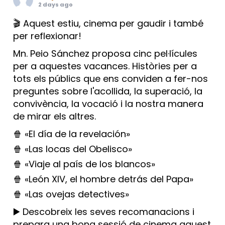
2 days ago
🎬 Aquest estiu, cinema per gaudir i també
per reflexionar!
Mn. Peio Sánchez proposa cinc pel·lícules
per a aquestes vacances. Històries per a
tots els públics que ens conviden a fer-nos
preguntes sobre l'acollida, la superació, la
convivència, la vocació i la nostra manera
de mirar els altres.
🍿 «El día de la revelación»
🍿 «Las locas del Obelisco»
🍿 «Viaje al país de los blancos»
🍿 «León XIV, el hombre detrás del Papa»
🍿 «Las ovejas detectives»
▶️ Descobreix les seves recomanacions i
prepara una bona sessió de cinema aquest