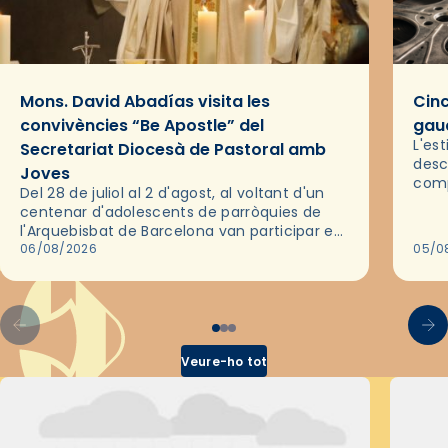
Mons. David Abadías visita les
Cinc
convivències “Be Apostle” del
gaud
L'es
Secretariat Diocesà de Pastoral amb
desc
Joves
comp
Del 28 de juliol al 2 d'agost, al voltant d'un
deix
centenar d'adolescents de parròquies de
trav
l'Arquebisbat de Barcelona van participar en
les convivències Be Apostle, organitzades
06/08/2026
05/0
pel Secretariat Diocesà de Pastoral amb…
Veure-ho tot