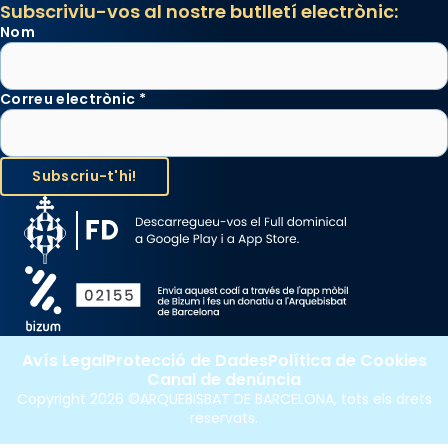
Subscriviu-vos al nostre butlletí electrònic:
Nom
Correu electrònic
*
Avís Legal
Protecció de Dades
Política de Cookies
Canal de denúncia
Copyright 2026 ©ARQUEBISBAT DE BARCELONA, tots els drets
reservats.