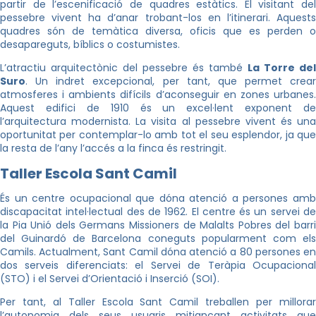
partir de l’escenificació de quadres estàtics. El visitant del
pessebre vivent ha d’anar trobant-los en l’itinerari. Aquests
quadres són de temàtica diversa, oficis que es perden o
desapareguts, bíblics o costumistes.
L’atractiu arquitectònic del pessebre és també
La Torre del
Suro
. Un indret excepcional, per tant, que permet crear
atmosferes i ambients difícils d’aconseguir en zones urbanes.
Aquest edifici de 1910 és un excel·lent exponent de
l’arquitectura modernista. La visita al pessebre vivent és una
oportunitat per contemplar-lo amb tot el seu esplendor, ja que
la resta de l’any l’accés a la finca és restringit.
Taller Escola Sant Camil
És un centre ocupacional que dóna atenció a persones amb
discapacitat intel·lectual des de 1962. El centre és un servei de
la Pia Unió dels Germans Missioners de Malalts Pobres del barri
del Guinardó de Barcelona coneguts popularment com els
Camils. Actualment, Sant Camil dóna atenció a 80 persones en
dos serveis diferenciats: el Servei de Teràpia Ocupacional
(STO) i el Servei d’Orientació i Inserció (SOI).
Per tant, al Taller Escola Sant Camil treballen per millorar
l’autonomia dels seus usuaris mitjançant activitats que