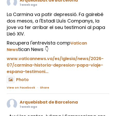
Arquebisbat de Barcelona
1 week ago
La Carmina va patir depressió. Fa gairebé
dos mesos, a l'Estadi Lluís Companys, la
jove va fer arribar el seu testimoni al papa
Lleó XIV.
Recupera l'entrevista comp
Vatican
tican News 👇
News
www.vaticannews.va/es/iglesia/news/2026-
07/carmina-historia-depresion-papa-viaje-
espana-testimoni...
Photo
View on Facebook
·
Share
Arquebisbat de Barcelona
1 week ago