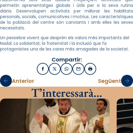
permetin aprenentatges globals i útils per a la seva rutina
diària. Desenvolupen activitats per millorar les habilitats
personals, socials, comunicatives i motrius. Les característiques
de la població del centre són canviants i amb elles les seves
necessitats.
Un pessebre vivent que desprèn els valors més importants del
Nadal. La solidaritat, la fraternitat i la inclusió que fa
protagonistes una de les cares més amagades de la societat.
Compartir:
Facebook
X / Twitter
WhatsApp
Email
Imprimir
Anterior
Següent
T’interessarà…