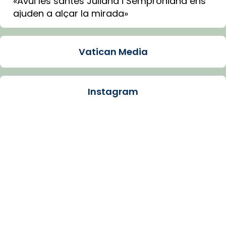
«Avui les santes Juliana i Semproniana ens
ajuden a alçar la mirada»
Mons. Sergi Gordo, bisbe de Tortosa, ha
presidit aquest 27 de juliol la missa de Les
Vatican Media
Santes de Mataró.
🔗
tinyurl.com/cvu5jmbk
📸 J. Merino
Instagram
Photo
View on Facebook
·
Share
Arquebisbat de Barcelona
is at Catedral
de Barcelona.
1 week ago
Aquest dilluns, 27 de juliol, ha tingut lloc la
missa d’acció de gràcies en agraïment al
comitè organitzador de la visita apostòlica
del Sant Pare Lleó XIV a Barcelona, i als