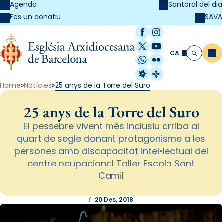
Agenda
Santoral del dia
SAVA
Fes un donatiu
Facebook
Instagram
X / Twitter
YouTube
CA
Me
Cerca
WhatsApp
Flickr
Radio Estel
Catalunya Cristi
Home
Notícies
25 anys de la Torre del Suro
25 anys de la Torre del Suro
El pessebre vivent més inclusiu arriba al
quart de segle donant protagonisme a les
persones amb discapacitat intel•lectual del
centre ocupacional Taller Escola Sant
Camil
20 Des, 2018