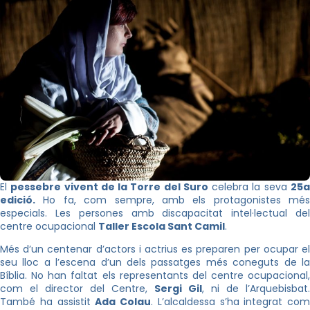
El
pessebre vivent de la Torre del Suro
celebra la seva
25
edició.
Ho fa, com sempre, amb els protagonistes més
especials. Les persones amb discapacitat intel·lectual del
centre ocupacional
Taller Escola Sant Camil
.
Més d’un centenar d’actors i actrius es preparen per ocupar el
seu lloc a l’escena d’un dels passatges més coneguts de la
Bíblia. No han faltat els representants del centre ocupacional,
com el director del Centre,
Sergi Gil
, ni de l’Arquebisbat.
També ha assistit
Ada Colau
. L’alcaldessa s’ha integrat com