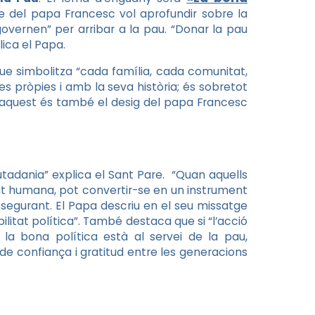
e del papa Francesc vol aprofundir sobre la
governen” per arribar a la pau. “Donar la pau
lica el Papa.
ue simbolitza “cada família, cada comunitat,
s pròpies i amb la seva història; és sobretot
t, aquest és també el desig del papa Francesc
iutadania” explica el Sant Pare. “Quan aquells
at humana, pot convertir-se en un instrument
assegurant. El Papa descriu en el seu missatge
itat política”. També destaca que si “l’acció
e la bona política està al servei de la pau,
 de confiança i gratitud entre les generacions