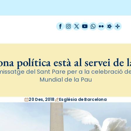
Facebook
Instagram
X / Twitter
YouTube
WhatsApp
Flickr
Radio Est
Catal
na política està al servei de 
missatge del Sant Pare per a la celebració d
Mundial de la Pau
20 Des, 2018
Església de Barcelona