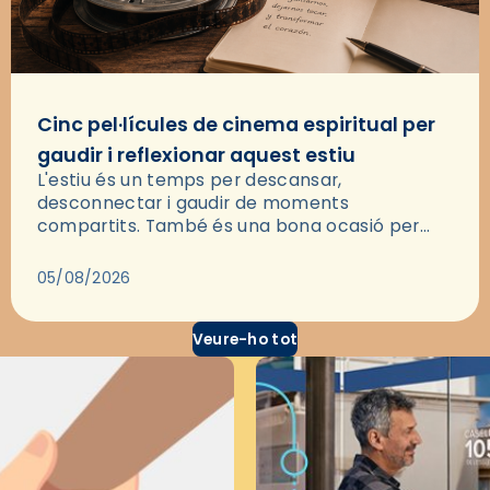
Cinc pel·lícules de cinema espiritual per
gaudir i reflexionar aquest estiu
L'estiu és un temps per descansar,
desconnectar i gaudir de moments
compartits. També és una bona ocasió per
deixar-se portar per una bona història i, a
través del cinema, reflexionar sobre les…
05/08/2026
Veure-ho tot