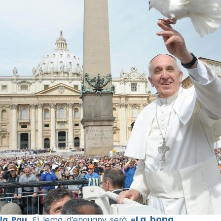
«La bona
la Pau
. El lema d’enguany serà