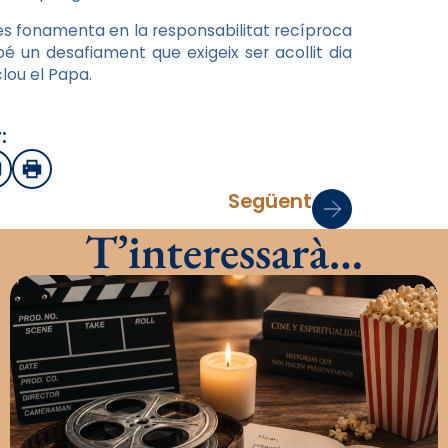
e es fonamenta en la responsabilitat recíproca
é un desafiament que exigeix ser acollit dia
clou el Papa.
:
sApp
mail
Imprimir
Següent
T’interessarà…