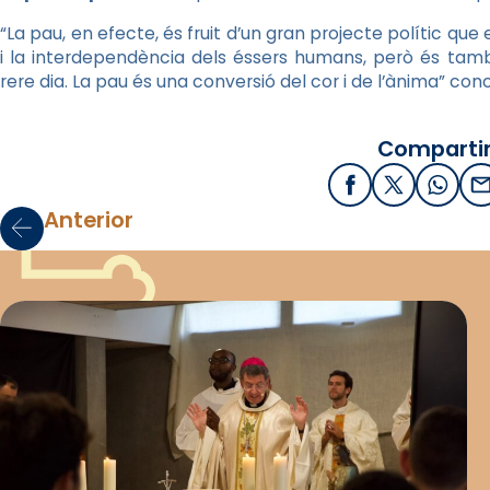
“La pau, en efecte, és fruit d’un gran projecte polític qu
i la interdependència dels éssers humans, però és tamb
rere dia. La pau és una conversió del cor i de l’ànima” con
Compartir
Facebook
X / Twitter
What
E
Anterior