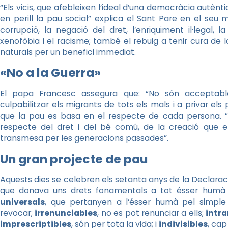
“Els vicis, que afebleixen l’ideal d’una democràcia autènt
en perill la pau social” explica el Sant Pare en el seu 
corrupció, la negació del dret, l’enriquiment il·legal,
xenofòbia i el racisme; també el rebuig a tenir cura de la
naturals per un benefici immediat.
«No a la Guerra»
El papa Francesc assegura que: “No són acceptable
culpabilitzar els migrants de tots els mals i a privar els
que la pau es basa en el respecte de cada persona. “
respecte del dret i del bé comú, de la creació que e
transmesa per les generacions passades”.
Un gran projecte de pau
Aquests dies se celebren els setanta anys de la Declara
que donava uns drets fonamentals a tot ésser humà 
universals
, que pertanyen a l’ésser humà pel simple
revocar;
irrenunciables
, no es pot renunciar a ells;
intra
imprescriptibles
, són per tota la vida; i
indivisibles
, cap