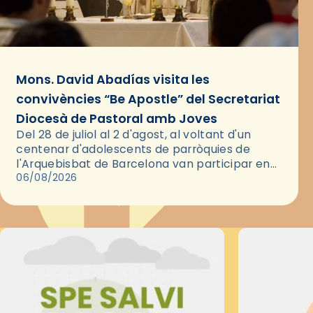
Mons. David Abadías visita les
convivències “Be Apostle” del Secretariat
Diocesà de Pastoral amb Joves
Del 28 de juliol al 2 d'agost, al voltant d'un
centenar d'adolescents de parròquies de
l'Arquebisbat de Barcelona van participar en
les convivències Be Apostle, organitzades pel
06/08/2026
Secretariat Diocesà de Pastoral amb…