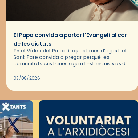
El Papa convida a portar l’Evangeli al cor
de les ciutats
En el Vídeo del Papa d’aquest mes d’agost, el
Sant Pare convida a pregar perquè les
comunitats cristianes siguin testimonis vius de
l’Evangeli enmig de les ciutats. A través d’una
pregària, el…
03/08/2026