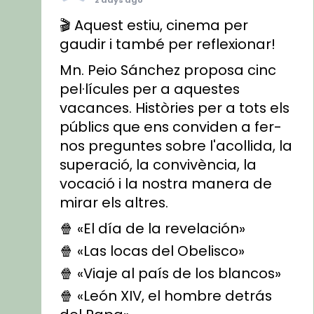
2 days ago
🎬 Aquest estiu, cinema per
gaudir i també per reflexionar!
Mn. Peio Sánchez proposa cinc
pel·lícules per a aquestes
vacances. Històries per a tots els
públics que ens conviden a fer-
nos preguntes sobre l'acollida, la
superació, la convivència, la
vocació i la nostra manera de
mirar els altres.
🍿 «El día de la revelación»
🍿 «Las locas del Obelisco»
🍿 «Viaje al país de los blancos»
🍿 «León XIV, el hombre detrás