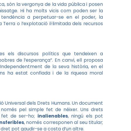
ica, són la vergonya de la vida pública i posen
missatge. Hi ha molts vicis com poden ser la
 la tendència a perpetuar-se en el poder, la
 Terra o l’explotació il·limitada dels recursos
s els discursos polítics que tendeixen a
 pobres de l’esperança”. En canvi, ell proposa
Independentment de la seva història, en el
ns ha estat confiada i de la riquesa moral
ció Universal dels Drets Humans. Un document
només pel simple fet de néixer. Uns drets
 fet de ser-ho;
inalienables
, ningú els pot
nsferibles
, només corresponen al seu titular;
 dret pot gaudir-se a costa d’un altre.