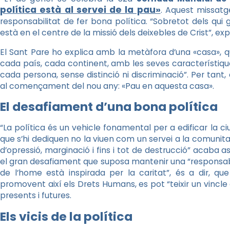
política està al servei de la pau»
. Aquest missatg
responsabilitat de fer bona política. “Sobretot dels qui 
està en el centre de la missió dels deixebles de Crist”, exp
El Sant Pare ho explica amb la metàfora d’una «casa», q
cada país, cada continent, amb les seves característique
cada persona, sense distinció ni discriminació”. Per tan
al començament del nou any: «Pau en aquesta casa».
El desafiament d’una bona política
“La política és un vehicle fonamental per a edificar la c
que s’hi dediquen no la viuen com un servei a la comunit
d’opressió, marginació i fins i tot de destrucció” acaba 
el gran desafiament que suposa mantenir una “responsabil
de l’home està inspirada per la caritat”, és a dir, qu
promovent així els Drets Humans, es pot “teixir un vincle
presents i futures.
Els vicis de la política