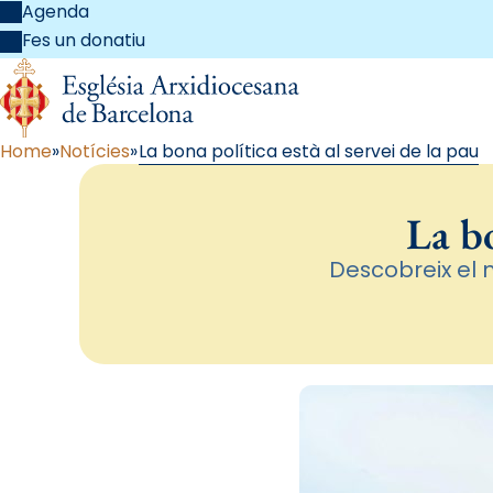
Agenda
Fes un donatiu
Home
Notícies
La bona política està al servei de la pau
La bo
Descobreix el 