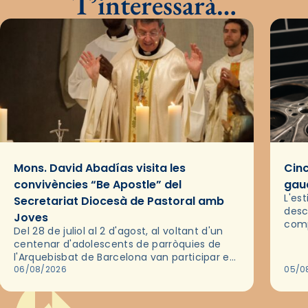
T’interessarà…
Mons. David Abadías visita les
Cinc
convivències “Be Apostle” del
gaud
L'es
Secretariat Diocesà de Pastoral amb
desc
Joves
comp
Del 28 de juliol al 2 d'agost, al voltant d'un
deix
centenar d'adolescents de parròquies de
trav
l'Arquebisbat de Barcelona van participar en
les convivències Be Apostle, organitzades
06/08/2026
05/0
pel Secretariat Diocesà de Pastoral amb…