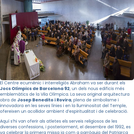
El Centre ecumènic i interreligiós Abraham va ser durant els
Jocs Olímpics de Barcelona 92
, un dels nous edificis més
emblemàtics de la Vila Olímpica. La seva original arquitectura
obra de
Josep Benedito i Rovira
, plena de simbolisme i
innovadora en les seves línies i en la lluminositat del Temple,
ofereixen un acollidor ambient d’espiritualitat i de celebració.
Aquí s’hi van oferir als atletes els serveis religiosos de les
diverses confessions, i posteriorment, el desembre del 1992, es
va celebrar la primera missa ja com a parròquia del Patriarca