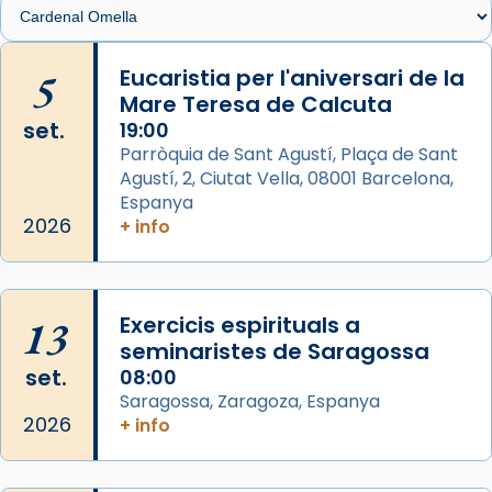
🔗
tinyurl.com/cvu5jmbk
📸 J. Merino
5
Eucaristia per l'aniversari de la
Mare Teresa de Calcuta
Photo
set.
19:00
View on Facebook
·
Share
Parròquia de Sant Agustí, Plaça de Sant
Agustí, 2, Ciutat Vella, 08001 Barcelona,
Arquebisbat de Barcelona
is at Catedral
Espanya
de Barcelona.
2026
+ info
2 weeks ago
Aquest dilluns, 27 de juliol, ha tingut lloc la
missa d’acció de gràcies en agraïment al
13
Exercicis espirituals a
comitè organitzador de la visita apostòlica
seminaristes de Saragossa
del Sant Pare Lleó XIV a Barcelona, i als
set.
08:00
col·laboradors, a la Catedral de Barcelona.
Saragossa, Zaragoza, Espanya
L’arquebisbe de Barcelona, el cardenal Joan
2026
+ info
Josep Omella, ha presidit la missa i l’ha
concelebrat el bisbe auxiliar de Barcelona,