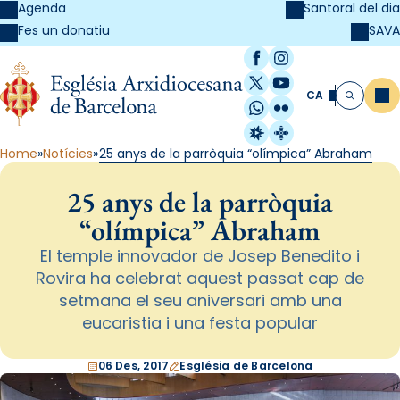
Agenda
Santoral del dia
SAVA
Fes un donatiu
Facebook
Instagram
X / Twitter
YouTube
CA
Me
Cerca
WhatsApp
Flickr
Radio Estel
Catalunya Cristi
Home
Notícies
25 anys de la parròquia “olímpica” Abraham
25 anys de la parròquia
“olímpica” Abraham
El temple innovador de Josep Benedito i
Rovira ha celebrat aquest passat cap de
setmana el seu aniversari amb una
eucaristia i una festa popular
06 Des, 2017
Església de Barcelona