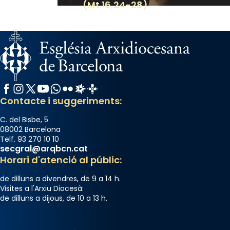
(Mt 16,24-28)
Facebook
Instagram
X / Twitter
YouTube
WhatsApp
Flickr
Radio Estel
Catalunya Cristiana
Contacte i suggeriments:
C. del Bisbe, 5
08002 Barcelona
Telf. 93 270 10 10
secgral@arqbcn.cat
Horari d'atenció al públic:
de dilluns a divendres, de 9 a 14 h.
Visites a l'Arxiu Diocesà:
de dilluns a dijous, de 10 a 13 h.