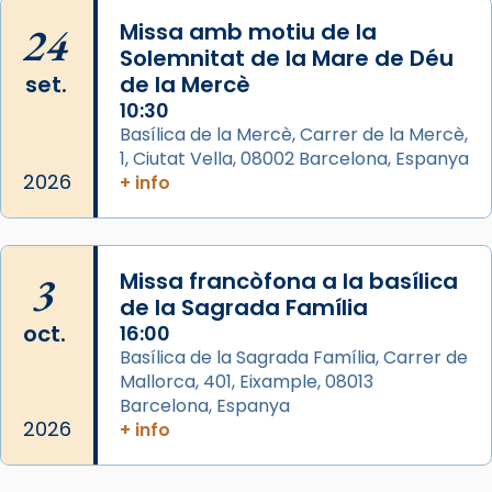
Mons. David Abadías.
24
Missa amb motiu de la
📸 Dr. G. Simón
Solemnitat de la Mare de Déu
set.
de la Mercè
Photo
10:30
View on Facebook
·
Share
Basílica de la Mercè, Carrer de la Mercè,
1, Ciutat Vella, 08002 Barcelona, Espanya
2026
Arquebisbat de Barcelona
+ info
2 weeks ago
Memòria de les santes Juliana i
Semproniana, verges i màrtirs.
3
Missa francòfona a la basílica
de la Sagrada Família
Acompanyant la història de sant Cugat, a
oct.
16:00
partir de l’Edat Mitjana sorgeix la tradició
Basílica de la Sagrada Família, Carrer de
que les santes Juliana (“relatiu a Júlia”) i
Mallorca, 401, Eixample, 08013
Semproniana (“relatiu a Semprònia =
Barcelona, Espanya
eterna”) són deixebles seves. I l’any 1667, el
2026
+ info
frare Joan Gaspar Roig, afirma en una obra
que les santes són filles de l’antiga Iluro.