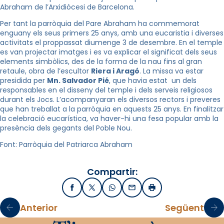
Abraham de l’Arxidiòcesi de Barcelona.
Per tant la parròquia del Pare Abraham ha commemorat
enguany els seus primers 25 anys, amb una eucaristia i diverses
activitats el proppassat diumenge 3 de desembre. En el temple
es van projectar imatges i es va explicar el significat dels seus
elements simbòlics, des de la forma de la nau fins al gran
retaule, obra de l’escultor
Riera i Aragó
. La missa va estar
presidida per
Mn. Salvador Pié
, que havia estat un dels
responsables en el disseny del temple i dels serveis religiosos
durant els Jocs. L’acompanyaran els diversos rectors i preveres
que han treballat a la parròquia en aquests 25 anys. En finalitzar
la celebració eucarística, va haver-hi una fesa popular amb la
presència dels gegants del Poble Nou.
Font: Parròquia del Patriarca Abraham
Compartir:
Facebook
X / Twitter
WhatsApp
Email
Imprimir
Anterior
Següent