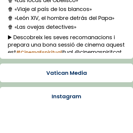
🍿 «Las locas del Obelisco»
🍿 «Viaje al país de los blancos»
🍿 «León XIV, el hombre detrás del Papa»
🍿 «Las ovejas detectives»
▶️ Descobreix les seves recomanacions i
prepara una bona sessió de cinema aquest
est
itual @cinemaspiritcat
#CinemaEspiritual
Imatge: Generada amb IA (OpenAI)
Video
Vatican Media
View on Facebook
·
Share
Instagram
Arquebisbat de Barcelona
1 week ago
La Carmina va patir depressió. Fa gairebé
dos mesos, a l'Estadi Lluís Companys, la
jove va fer arribar el seu testimoni al papa