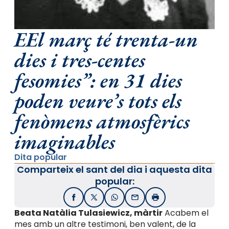
EEl març té trenta-un
dies i tres-centes
fesomies”: en 31 dies
poden veure’s tots els
fenòmens atmosfèrics
imaginables
Dita popular
Comparteix el sant del dia i aquesta dita
popular:
Facebook
X / Twitter
WhatsApp
Email
Imprimir
Beata Natàlia Tulasiewicz, màrtir
Acabem el
mes amb un altre testimoni, ben valent, de la