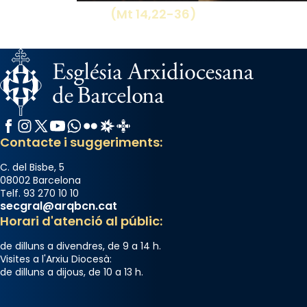
(Mt 14,22-36)
Facebook
Instagram
X / Twitter
YouTube
WhatsApp
Flickr
Radio Estel
Catalunya Cristiana
Contacte i suggeriments:
C. del Bisbe, 5
08002 Barcelona
Telf. 93 270 10 10
secgral@arqbcn.cat
Horari d'atenció al públic:
de dilluns a divendres, de 9 a 14 h.
Visites a l'Arxiu Diocesà:
de dilluns a dijous, de 10 a 13 h.