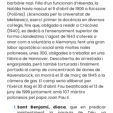
barbàrie nazi. Filla d’un funcionari d’Hisenda, la
Natàlia havia nascut el 9 d’abril de 1906 a Rzcszow
(Polònia). Llicenciada per la Universitat de
Miekiewicz, exercí primer la docència en diversos
col·legis, fins que, obligada a residir a Cracòvia
(1940), es dedicà a l’ensenyament superior de
forma clandestina. L’agost de 1943 s’ofereix a
anar com a voluntària a Alemanya, fent una gran
labor apostòlica i social amb moltes noies
poloneses, unes 300, obligades a treballar en una
fàbrica de Hannover. Descoberta, és arrestada i
engarjolada, però també torturada i finalment
portada al camp de concentració de dones de
Ravensbrück, on morirà el 31 de març de 1945 a la
càmera de gas. El camp seria alliberat per
l’Exèrcit Roig el 30 d’abril. Fou beatificada el 13 de
juny de 1999 juntament amb 107 màrtirs
polonesos pel papa Joan Pau II.
Sant Benjamí, diaca
, que en predicar
insistentment la paraula de Déu, va