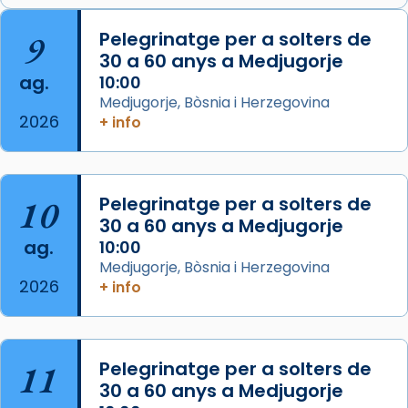
tinyurl.com/cvu5jmbk
📸 J. Merino
9
Pelegrinatge per a solters de
30 a 60 anys a Medjugorje
Photo
ag.
10:00
View on Facebook
·
Share
Medjugorje, Bòsnia i Herzegovina
2026
+ info
Arquebisbat de Barcelona
is at Catedral
de Barcelona.
2 weeks ago
Aquest dilluns, 27 de juliol, ha tingut lloc la
10
Pelegrinatge per a solters de
missa d’acció de gràcies en agraïment al
30 a 60 anys a Medjugorje
ag.
comitè organitzador de la visita apostòlica
10:00
Medjugorje, Bòsnia i Herzegovina
del Sant Pare Lleó XIV a Barcelona, i als
2026
+ info
col·laboradors, a la Catedral de Barcelona.
L’arquebisbe de Barcelona, el cardenal Joan
Josep Omella, ha presidit la missa i l’ha
11
Pelegrinatge per a solters de
concelebrat el bisbe auxiliar de Barcelona,
30 a 60 anys a Medjugorje
Mons. David Abadías.