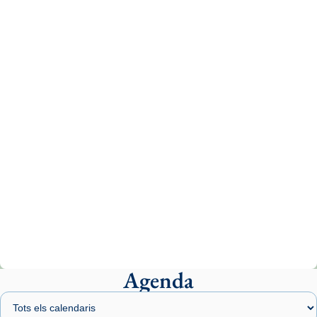
Recupera l'entrevista comp
Vatican
tican News 👇
News
www.vaticannews.va/es/iglesia/news/2026-
07/carmina-historia-depresion-papa-viaje-
espana-testimoni...
Photo
View on Facebook
·
Share
Arquebisbat de Barcelona
2 weeks ago
«Avui les santes Juliana i Semproniana ens
ajuden a alçar la mirada»
Mons. Sergi Gordo, bisbe de Tortosa, ha
presidit aquest 27 de juliol la missa de Les
Agenda
Santes de Mataró.
🔗