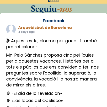
Seguiu
-nos
Facebook
Arquebisbat de Barcelona
4 days ago
🎬 Aquest estiu, cinema per gaudir i també
per reflexionar!
Mn. Peio Sánchez proposa cinc pel·lícules
per a aquestes vacances. Històries per a
tots els públics que ens conviden a fer-nos
preguntes sobre l'acollida, la superació, la
convivència, la vocació i la nostra manera
de mirar els altres.
🍿 «El día de la revelación»
🍿 «Las locas del Obelisco»