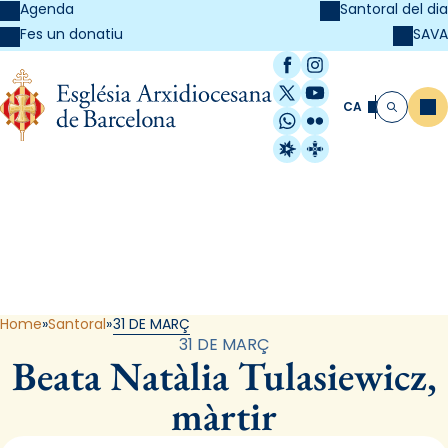
Agenda
Santoral del dia
SAVA
Fes un donatiu
Facebook
Instagram
X / Twitter
YouTube
CA
Me
Cerca
WhatsApp
Flickr
Radio Estel
Catalunya Cristi
Santoral
Home
Santoral
31 DE MARÇ
31 DE MARÇ
Beata Natàlia Tulasiewicz,
màrtir