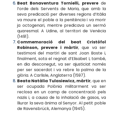
Beat Bonaventura Tornielli, prevere
de
l’orde dels Servents de Maria, que amb la
seva predicació per diverses regions d’Itàlia
va moure el poble a la penitència i va morir
ja octogenari, mentre predicava un sermó
quaresmal. A Udine, al territori de Venècia
(1491).
Commemoració del beat Cristòfol
Robinson, prevere i màrtir
, que va ser
testimoni del martiri de sant Joan Boste i,
finalment, sota el regnat d’Elisabet I, també,
en dia desconegut, va ser ajusticiat només
per ser sacerdot i va rebre la palma de la
glòria. A Carlisle, Anglaterra (1597).
Beata Natàlia Tulasiewicz, màrtir
, que en
ser ocupada Polònia militarment va ser
reclosa en un camp de concentració pels
nazis i, a causa de la inhalació de gasos, va
lliurar la seva ànima al Senyor. Al petit poble
de Ravensbrück, Alemanya (1945).