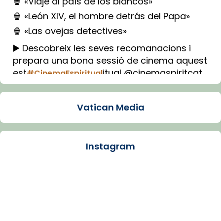
🍿 «Viaje al país de los blancos»
🍿 «León XIV, el hombre detrás del Papa»
🍿 «Las ovejas detectives»
▶️ Descobreix les seves recomanacions i
prepara una bona sessió de cinema aquest
est
itual @cinemaspiritcat
#CinemaEspiritual
Imatge: Generada amb IA (OpenAI)
Video
Vatican Media
View on Facebook
·
Share
Instagram
Arquebisbat de Barcelona
1 week ago
La Carmina va patir depressió. Fa gairebé
dos mesos, a l'Estadi Lluís Companys, la
jove va fer arribar el seu testimoni al papa
Lleó XIV.