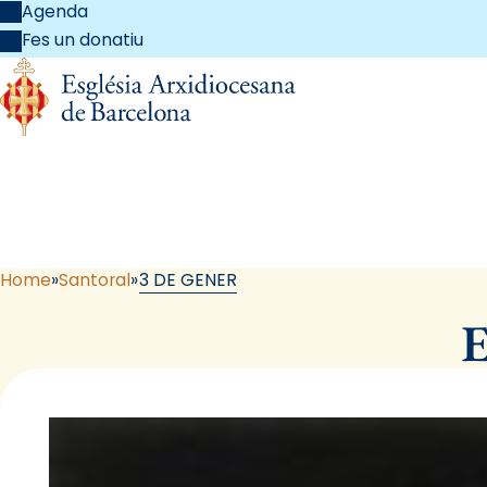
Agenda
Fes un donatiu
Home
Santoral
3 DE GENER
E