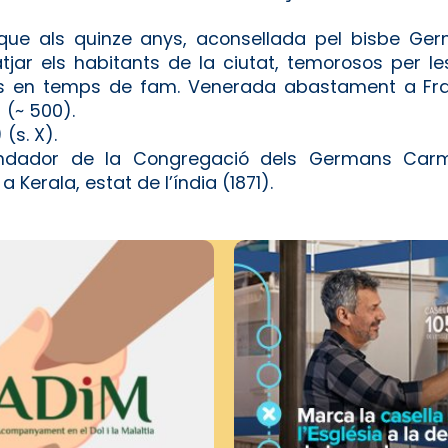
que als quinze anys, aconsellada pel bisbe Ger
tjar els habitants de la ciutat, temorosos per le
ans en temps de fam. Venerada abastament a Fr
) (~ 500).
) (s. X).
undador de la Congregació dels Germans Carm
erala, estat de l’índia (1871).