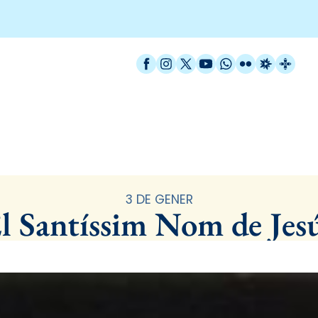
Facebook
Instagram
X / Twitter
YouTube
WhatsApp
Flickr
Radio Est
Catal
Santoral
3 DE GENER
l Santíssim Nom de Jes