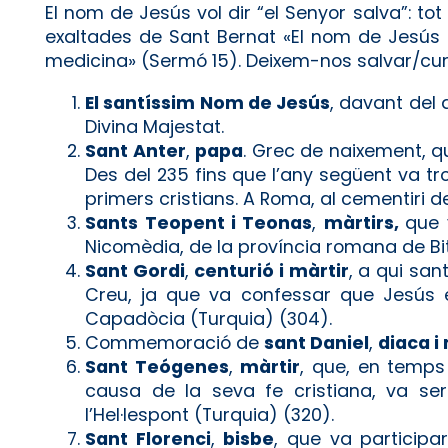
El nom de Jesús vol dir “el Senyor salva”: to
exaltades de Sant Bernat «El nom de Jesús és
medicina» (Sermó 15). Deixem-nos salvar/cu
El santíssim Nom de Jesús
, davant del q
Divina Majestat.
Sant Anter
,
papa
. Grec de naixement, q
Des del 235 fins que l’any següent va tr
primers cristians. A Roma, al cementiri de 
Sants Teopent i Teonas
,
màrtirs,
que 
Nicomèdia, de la província romana de Bit
Sant Gordi
,
centurió i màrtir
, a qui san
Creu, ja que va confessar que Jesús e
Capadòcia (Turquia) (304).
Commemoració de
sant Daniel
,
diaca i
Sant Teógenes
,
màrtir
, que, en temps
causa de la seva fe cristiana, va ser 
l’Hel·lespont (Turquia) (320).
Sant Florenci
,
bisbe
, que va participar