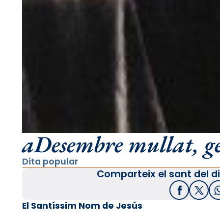
aDesembre mullat, ge
Dita popular
Comparteix el sant del di
Facebook
X / T
El Santíssim Nom de Jesús