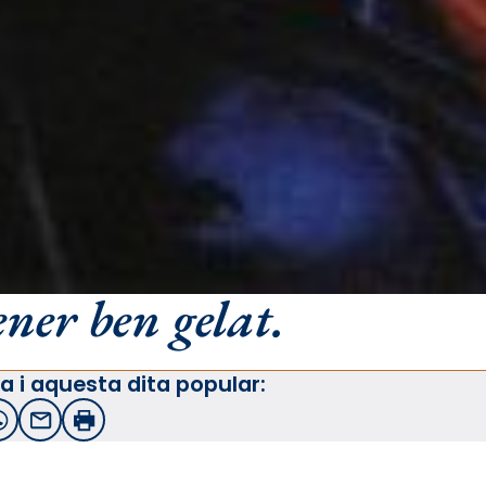
ner ben gelat.
a i aquesta dita popular:
witter
WhatsApp
Email
Imprimir