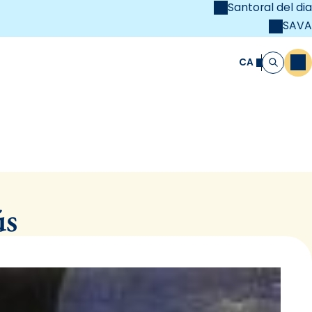
Santoral del dia
SAVA
el
unya Cristiana
CA
M
Cerca
ús