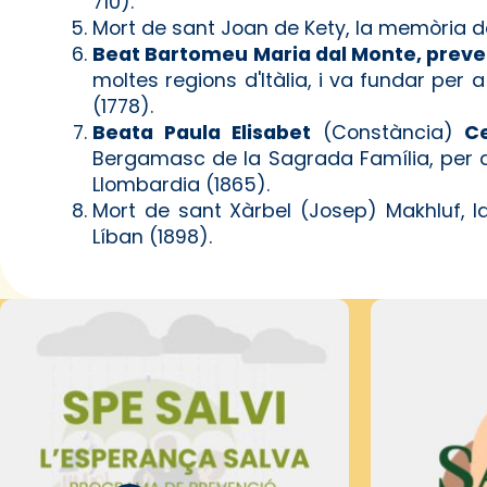
710).
Mort de sant Joan de Kety, la memòria del
Beat Bartomeu Maria dal Monte, preve
moltes regions d'Itàlia, i va fundar per a
(1778).
Beata Paula Elisabet
(Constància)
Ce
Bergamasc de la Sagrada Família, per a
Llombardia (1865).
Mort de sant Xàrbel (Josep) Makhluf, la
Líban (1898).