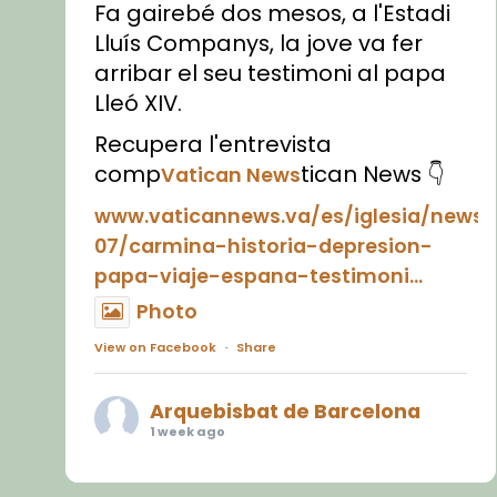
Fa gairebé dos mesos, a l'Estadi
Lluís Companys, la jove va fer
arribar el seu testimoni al papa
Lleó XIV.
Recupera l'entrevista
comp
tican News 👇
Vatican News
www.vaticannews.va/es/iglesia/news
07/carmina-historia-depresion-
papa-viaje-espana-testimoni...
Photo
View on Facebook
·
Share
Arquebisbat de Barcelona
1 week ago
«Avui les santes Juliana i