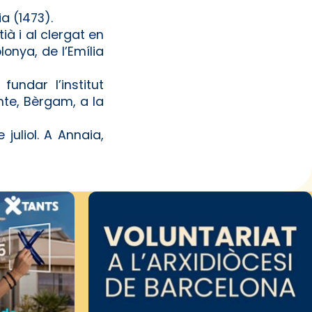
a (1473).
ià i al clergat en
lonya, de l’Emília
fundar l’institut
nte, Bèrgam, a la
juliol. A Annaia,