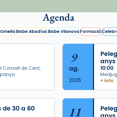
Agenda
 Omella
Bisbe Abadías
Bisbe Vilanova
Formació
Celebr
9
Peleg
anys
ag.
10:00
l Consell de Cent,
Espanya
Medjugo
2026
+ info
s de 30 a 60
11
Peleg
anys