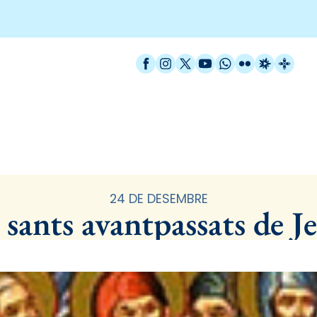
Facebook
Instagram
X / Twitter
YouTube
WhatsApp
Flickr
Radio Est
Catal
Santoral
24 DE DESEMBRE
 sants avantpassats de J