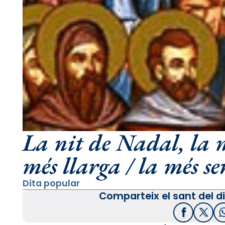
La nit de Nadal, la m
més llarga / la més se
Dita popular
Comparteix el sant del di
Facebook
X / T