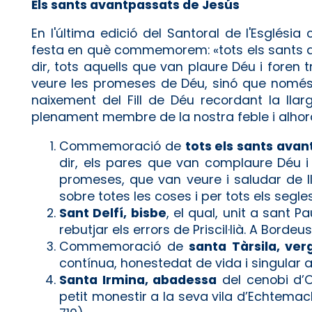
Els sants avantpassats de Jesús
En l'última edició del Santoral de l'Església 
festa en què commemorem: «tots els sants avan
dir, tots aquells que van plaure Déu i foren t
veure les promeses de Déu, sinó que només 
naixement del Fill de Déu recordant la llar
plenament membre de la nostra feble i alho
Commemoració de
tots els sants avan
dir, els pares que van complaure Déu i 
promeses, que van veure i saludar de ll
sobre totes les coses i per tots els segles
Sant Delfí, bisbe
, el qual, unit a sant 
rebutjar els errors de Priscil·lià. A Bordeu
Commemoració de
santa Tàrsila, ver
contínua, honestedat de vida i singular 
Santa Irmina, abadessa
del cenobi d’
petit monestir a la seva vila d’Echtemach,