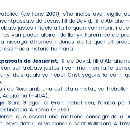
catòlica (de l'any 2001), s'ha inclòs avui, vigília
tpassats de Jesús, fill de David, fill d'Abraham, 
robats justos i fidels a la fe quan van morir, i qu
les van poder albirar de lluny». Farem bé de pre
ga nissaga d'homes i dones de la qual ell proced
ra estimada història humana.
tpassats de Jesucrist
, fill de David, fill d’Abraham
van ser trobats justos i van morir en la fe sens
uny, dels quals va néixer Crist segons la carn, 
.
Paulí de Noia amb una estreta amistat, va treballar
s, Aquitània (~ 404).
ge
. Sant Gregori el Gran, nebot seu, l’alaba per
abstinència. A Roma (~ 593).
Oeren, que, essent una matrona consagrada a D
 el va dotar i el va donar a sant Willibrord. A Trèv