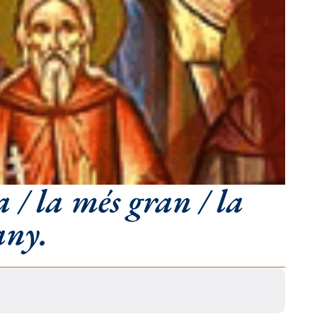
 / la més gran / la
any.