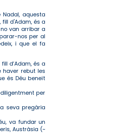
 de Nadal, aquesta
fill d'Adam, és a
e no van arribar a
parar-nos per al
eix, i que el fa
, fill d’Adam, és a
e haver rebut les
que és Déu beneït
 diligentment per
 la seva pregària
éu, va fundar un
eris, Austràsia (~