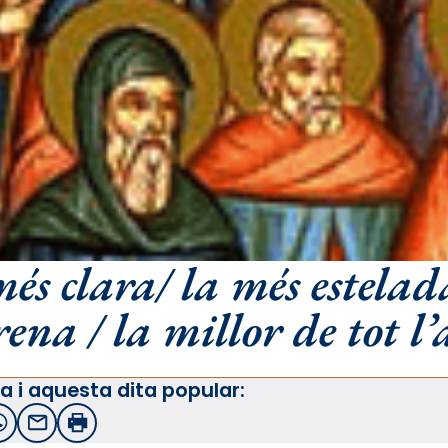
és clara/ la més estelada
rena / la millor de tot l’
a i aquesta dita popular:
witter
WhatsApp
Email
Imprimir