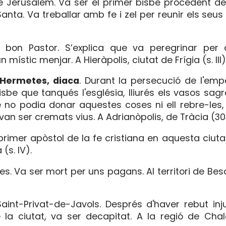
 Jerusalem. Va ser el primer bisbe procedent del
Santa. Va treballar amb fe i zel per reunir els seus
t, bon Pastor. S’explica que va peregrinar per 
ístic menjar. A Hieràpolis, ciutat de Frígia (s. III)
i Hermetes, diaca
. Durant la persecució de l'emp
be que tanqués l'església, lliurés els vasos sagr
 que no podia donar aquestes coses ni ell rebre-le
an ser cremats vius. A Adrianòpolis, de Tràcia (30
rimer apòstol de la fe cristiana en aquesta ciutat 
(s. IV).
res. Va ser mort per uns pagans. Al territori de B
aint-Privat-de-Javols. Després d'haver rebut in
e la ciutat, va ser decapitat. A la regió de Cha