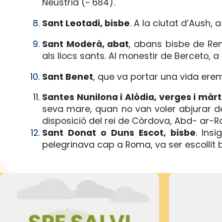
Nèustria (~ 684).
Sant Leotadi, bisbe
. A la ciutat d’Aush, a
Sant Moderà, abat
, abans bisbe de Renn
als llocs sants. Al monestir de Berceto, a
Sant Benet
, que va portar una vida eremí
Santes Nunilona i Alòdia, verges i màrt
seva mare, quan no van voler abjurar d
disposició del rei de Còrdova, Abd- ar-Ra
Sant Donat o Duns Escot, bisbe
. Ins
pelegrinava cap a Roma, va ser escollit b