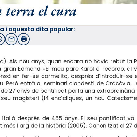
 terra el cura
a i aquesta dita popular:
witter
WhatsApp
Email
Imprimir
nia). Als nou anys, quan encara no havia rebut la
 gran Edmond. «El meu pare Karol el recordo, al v
ensà en fer-se carmelita, després d’introduir-se 
 Però entrà al seminari clandestí de Cracòvia i el
de 27 anys de pontificat portà una extraordinària 
l seu magisteri (14 encícliques, un nou Catecisme
 italià després de 455 anys. El seu pontificat va
at més llarg de la història (2005). Canonitzat el 27 d’