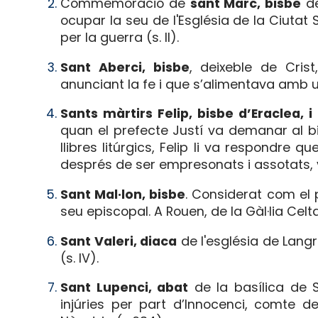
Commemoració de
sant Marc, bisbe
de
ocupar la seu de l'Església de la Ciutat 
per la guerra (s. II).
Sant Aberci, bisbe
, deixeble de Cris
anunciant la fe i que s’alimentava amb un m
Sants màrtirs Felip, bisbe d’Eraclea, 
quan el prefecte Justí va demanar al bis
llibres litúrgics, Felip li va respondre
després de ser empresonats i assotats, v
Sant Mal·lon, bisbe
. Considerat com el p
seu episcopal. A Rouen, de la Gàl·lia Celta 
Sant Valeri, diaca
de l'església de Lang
(s. IV).
Sant Lupenci, abat
de la basílica de S
injúries per part d’Innocenci, comte d