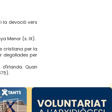
 i la devoció vers
ya Menor (s. IX).
e cristiana per la
r degollades per
d d'Irlanda. Quan
875).