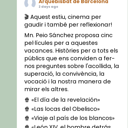
Arquebisbat de Barcelona
2 days ago
🎬 Aquest estiu, cinema per
gaudir i també per reflexionar!
Mn. Peio Sánchez proposa cinc
pel·lícules per a aquestes
vacances. Històries per a tots els
públics que ens conviden a fer-
nos preguntes sobre l'acollida, la
superació, la convivència, la
vocació i la nostra manera de
mirar els altres.
🍿 «El día de la revelación»
🍿 «Las locas del Obelisco»
🍿 «Viaje al país de los blancos»
🍿 «León XIV, el hombre detrás