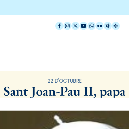
Facebook
Instagram
X / Twitter
YouTube
WhatsApp
Flickr
Radio Est
Catal
Santoral
22 D'OCTUBRE
Sant Joan-Pau II, papa