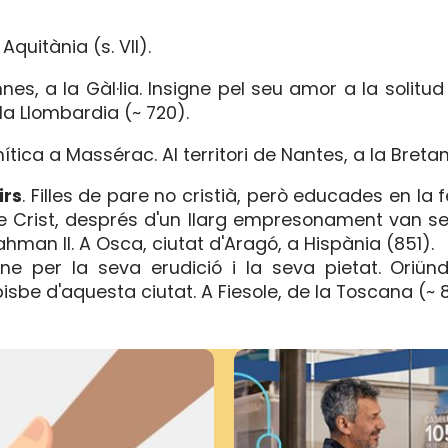
 Aquitània (s. VII).
es, a la Gàl·lia. Insigne pel seu amor a la solitud
 la Llombardia (~ 720).
tica a Massérac. Al territori de Nantes, a la Bretan
irs
. Filles de pare no cristià, però educades en la f
e Crist, després d'un llarg empresonament van se
hman II. A Osca, ciutat d'Aragó, a Hispània (851).
igne per la seva erudició i la seva pietat. Oriün
isbe d'aquesta ciutat. A Fiesole, de la Toscana (~ 