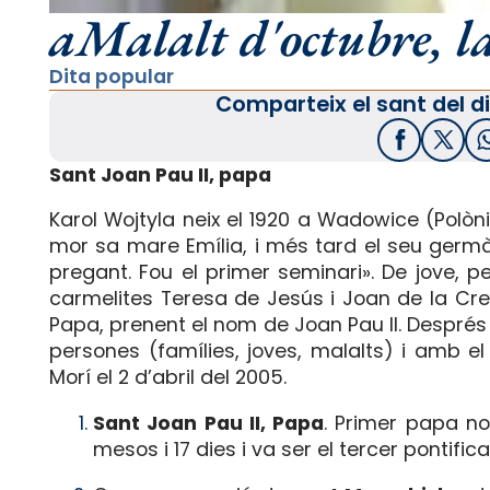
aMalalt d'octubre, la
Dita popular
Comparteix el sant del di
Facebook
X / T
Sant Joan Pau II, papa
Karol Wojtyla neix el 1920 a Wadowice (Polò
mor sa mare Emília, i més tard el seu germà
pregant. Fou el primer seminari». De jove, p
carmelites Teresa de Jesús i Joan de la Creu.
Papa, prenent el nom de Joan Pau II. Després 
persones (famílies, joves, malalts) i amb e
Morí el 2 d’abril del 2005.
Sant Joan Pau II, Papa
. Primer papa no
mesos i 17 dies i va ser el tercer pontific