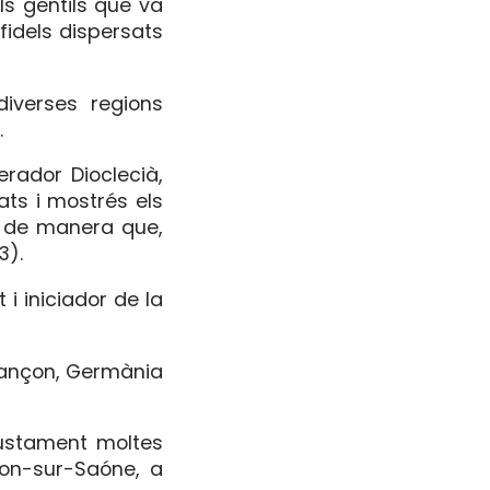
s gentils que va
 fidels dispersats
diverses regions
.
erador Dioclecià,
ats i mostrés els
s, de manera que,
3).
i iniciador de la
esançon, Germània
justament moltes
lon-sur-Saóne, a