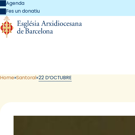
Agenda
Fes un donatiu
Home
Santoral
22 D’OCTUBRE