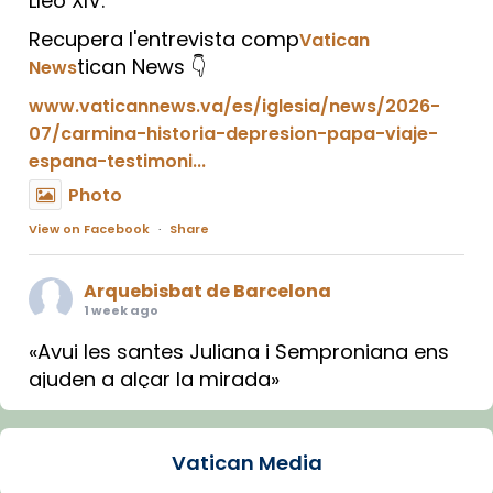
Lleó XIV.
Recupera l'entrevista comp
Vatican
tican News 👇
News
www.vaticannews.va/es/iglesia/news/2026-
07/carmina-historia-depresion-papa-viaje-
espana-testimoni...
Photo
View on Facebook
·
Share
Arquebisbat de Barcelona
1 week ago
«Avui les santes Juliana i Semproniana ens
ajuden a alçar la mirada»
Mons. Sergi Gordo, bisbe de Tortosa, ha
presidit aquest 27 de juliol la missa de Les
Vatican Media
Santes de Mataró.