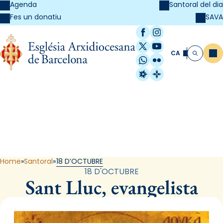
Agenda
Santoral del dia
SAVA
Fes un donatiu
Facebook
Instagram
X / Twitter
YouTube
CA
Me
Cerca
WhatsApp
Flickr
Radio Estel
Catalunya Cristi
Santoral
Home
Santoral
18 D’OCTUBRE
18 D'OCTUBRE
Sant Lluc, evangelista