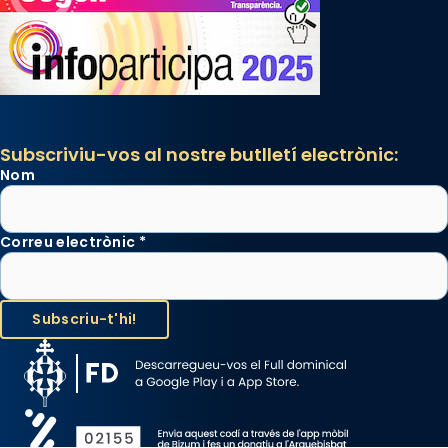
Subscriviu-vos al nostre butlletí electrònic:
Nom
Correu electrònic
*