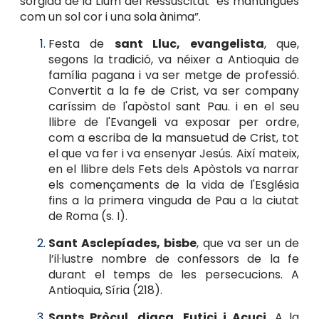
sorgida de la Llum del Ressuscitat “es mantingués
com un sol cor i una sola ànima”.
Festa de
sant Lluc, evangelista
, que,
segons la tradició, va néixer a Antioquia de
família pagana i va ser metge de professió.
Convertit a la fe de Crist, va ser company
caríssim de l'apòstol sant Pau. i en el seu
llibre de l'Evangeli va exposar per ordre,
com a escriba de la mansuetud de Crist, tot
el que va fer i va ensenyar Jesús. Així mateix,
en el llibre dels Fets dels Apòstols va narrar
els començaments de la vida de l'Església
fins a la primera vinguda de Pau a la ciutat
de Roma (s. I).
Sant Asclepíades, bisbe
, que va ser un de
l’il·lustre nombre de confessors de la fe
durant el temps de les persecucions. A
Antioquia, Síria (218).
Sants Pròcul, diaca, Eutici i Acuci
. A la