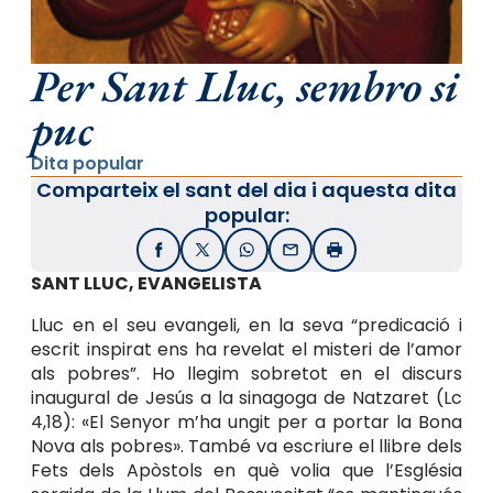
Per Sant Lluc, sembro si
puc
Dita popular
Comparteix el sant del dia i aquesta dita
popular:
Facebook
X / Twitter
WhatsApp
Email
Imprimir
SANT LLUC, EVANGELISTA
Lluc en el seu evangeli, en la seva “predicació i
escrit inspirat ens ha revelat el misteri de l’amor
als pobres”. Ho llegim sobretot en el discurs
inaugural de Jesús a la sinagoga de Natzaret (Lc
4,18): «El Senyor m’ha ungit per a portar la Bona
Nova als pobres». També va escriure el llibre dels
Fets dels Apòstols en què volia que l’Església