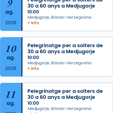
9
les aconseguirà el 1772. L’ofici que es canta
30 a 60 anys a Medjugorje
ag.
a la “Missa de les Santes” (“Missa de
10:00
Medjugorje, Bòsnia i Herzegovina
Glòria”) fou composta el 1848 per Mn.
2026
+ info
Manuel Blanch, amb aire d’òpera
italianitzant; s’interpreta per privilegi
pontifici, amb orquestra i cor, i té una
duració aproximada de tres hores. Després,
10
Pelegrinatge per a solters de
processó (recuperada el 1972) al voltant
30 a 60 anys a Medjugorje
del temple amb les relíquies de les santes.
ag.
10:00
Des de 1985 hi participa també un grup de
Medjugorje, Bòsnia i Herzegovina
2026
diablesses amb música i ball propis. Festa
+ info
gran a Mataró.
«Si vols saber què és calor, ves per les
Santes a Mataró»🥵.
11
Pelegrinatge per a solters de
30 a 60 anys a Medjugorje
Photo
ag.
10:00
View on Facebook
·
Share
Medjugorje, Bòsnia i Herzegovina