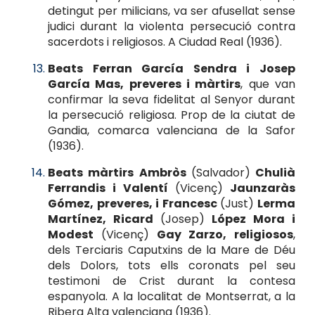
detingut per milicians, va ser afusellat sense
judici durant la violenta persecució contra
sacerdots i religiosos. A Ciudad Real (1936).
Beats Ferran García Sendra i Josep
García Mas, preveres i màrtirs
, que van
confirmar la seva fidelitat al Senyor durant
la persecució religiosa. Prop de la ciutat de
Gandia, comarca valenciana de la Safor
(1936).
Beats màrtirs Ambròs
(Salvador)
Chulià
Ferrandis i Valentí
(Vicenç)
Jaunzaràs
Gómez, preveres, i Francesc
(Just)
Lerma
Martínez, Ricard
(Josep)
López Mora i
Modest
(Vicenç)
Gay Zarzo, religiosos
,
dels Terciaris Caputxins de la Mare de Déu
dels Dolors, tots ells coronats pel seu
testimoni de Crist durant la contesa
espanyola. A la localitat de Montserrat, a la
Ribera Alta valenciana (1936).