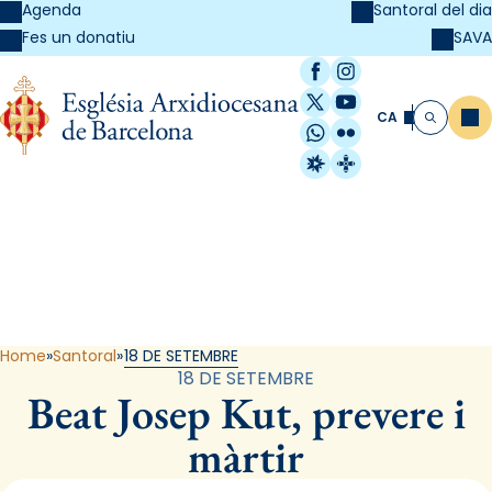
Agenda
Santoral del dia
SAVA
Fes un donatiu
Facebook
Instagram
X / Twitter
YouTube
CA
Me
Cerca
WhatsApp
Flickr
Radio Estel
Catalunya Cristi
Santoral
Home
Santoral
18 DE SETEMBRE
18 DE SETEMBRE
Beat Josep Kut, prevere i
màrtir