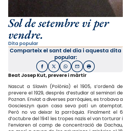
Sol de setembre vi per
vendre.
Dita popular
Comparteix el sant del dia i aquesta dita
popular:
Facebook
X / Twitter
WhatsApp
Email
Imprimir
Beat Josep Kut, prevere i màrtir
Nascut a Slawin (Polònia) el 1905, s’ordenà de
prevere el 1929, després d’estudiar al seminari de
Poznan. Enviat a diverses parròquies, es trobava a
Goscieszyn quan casa seva patí un atemptat.
Però no va deixar la parròquia. Finalment el 6
d’octubre del 1941 les tropes nazis el van torturar i
l’enviaren al camp de concentració de Dachau,