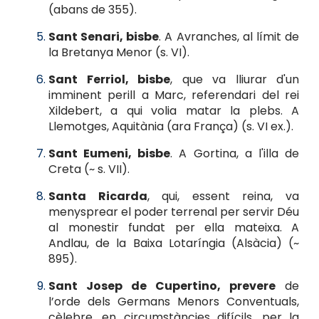
(abans de 355).
Sant Senari, bisbe
. A Avranches, al límit de
la Bretanya Menor (s. VI).
Sant Ferriol, bisbe
, que va lliurar d'un
imminent perill a Marc, referendari del rei
Xildebert, a qui volia matar la plebs. A
Llemotges, Aquitània (ara França) (s. VI ex.).
Sant Eumeni, bisbe
. A Gortina, a l'illa de
Creta (~ s. VII).
Santa Ricarda
, qui, essent reina, va
menysprear el poder terrenal per servir Déu
al monestir fundat per ella mateixa. A
Andlau, de la Baixa Lotaríngia (Alsàcia) (~
895).
Sant Josep de Cupertino, prevere
de
l’orde dels Germans Menors Conventuals,
cèlebre, en circumstàncies difícils, per la