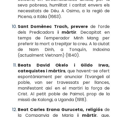
seva pobresa, humilitat i caritat envers els
necessitats de Déu. A Osimo, a la regió de
Picena, a Itàlia (1663).
Sant Domènec Trach, prevere
de l’orde
dels Predicadors
i màrtir
. Decapitat en
temps de l'emperador Minh Mang per
preferir la mort a trepitjar la creu. A la ciutat
de Nam Dinh, a Tonquín, Indoxina
(actualment Vietnam) (1840).
Beats David Okelo i Gildo Irwa,
catequistes i màrtirs
, que havent-se ofert
espontàniament per anunciar l'Evangeli al
poble, van ser travessats per llances,
manifestant així en el martiri la força de
Crist. Al petit poble de Paimol, prop de la
missió de Kalongi, a Uganda (1918).
Beat Carles Erana Guruceta, religiós
de
la Companyia de Maria
i màrtir
, que,