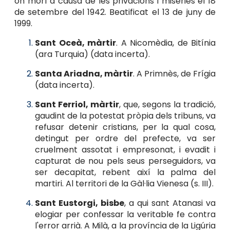
on morí a causa de les privacions i misèries el 18
de setembre del 1942. Beatificat el 13 de juny de
1999.
Sant Oceà, màrtir
. A Nicomèdia, de Bitínia
(ara Turquia) (data incerta).
Santa Ariadna, màrtir
. A Primnès, de Frígia
(data incerta).
Sant Ferriol, màrtir
, que, segons la tradició,
gaudint de la potestat pròpia dels tribuns, va
refusar detenir cristians, per la qual cosa,
detingut per ordre del prefecte, va ser
cruelment assotat i empresonat, i evadit i
capturat de nou pels seus perseguidors, va
ser decapitat, rebent així la palma del
martiri. Al territori de la Gàl·lia Vienesa (s. III).
Sant Eustorgi, bisbe
, a qui sant Atanasi va
elogiar per confessar la veritable fe contra
l'error arrià. A Milà, a la província de la Ligúria