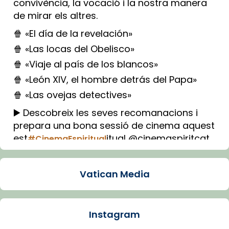
convivència, la vocació i la nostra manera
de mirar els altres.
🍿 «El día de la revelación»
🍿 «Las locas del Obelisco»
🍿 «Viaje al país de los blancos»
🍿 «León XIV, el hombre detrás del Papa»
🍿 «Las ovejas detectives»
▶️ Descobreix les seves recomanacions i
prepara una bona sessió de cinema aquest
est
itual @cinemaspiritcat
#CinemaEspiritual
Imatge: Generada amb IA (OpenAI)
Video
Vatican Media
View on Facebook
·
Share
Instagram
Arquebisbat de Barcelona
2 weeks ago