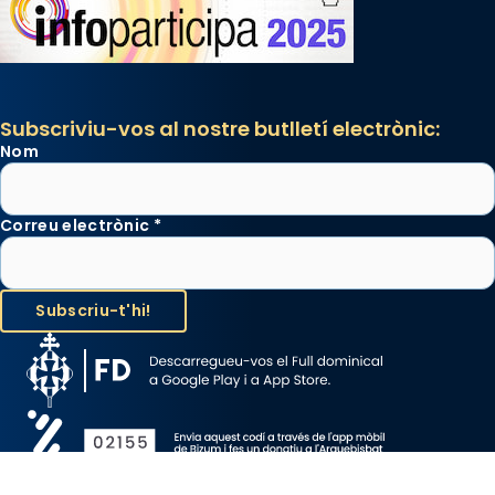
Subscriviu-vos al nostre butlletí electrònic:
Nom
Correu electrònic
*