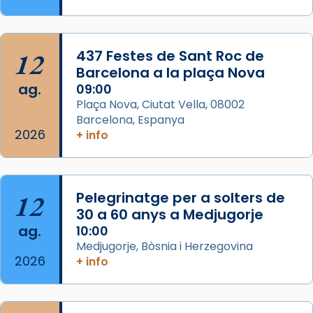
L’arquebisbe de Barcelona, el cardenal Joan
Josep Omella, ha presidit la missa i l’ha
12
437 Festes de Sant Roc de
concelebrat el bisbe auxiliar de Barcelona,
Barcelona a la plaça Nova
Mons. David Abadías.
ag.
09:00
📸 Dr. G. Simón
Plaça Nova, Ciutat Vella, 08002
Barcelona, Espanya
Photo
2026
+ info
View on Facebook
·
Share
Arquebisbat de Barcelona
12
Pelegrinatge per a solters de
2 weeks ago
30 a 60 anys a Medjugorje
Memòria de les santes Juliana i
ag.
10:00
Semproniana, verges i màrtirs.
Medjugorje, Bòsnia i Herzegovina
2026
Acompanyant la història de sant Cugat, a
+ info
partir de l’Edat Mitjana sorgeix la tradició
que les santes Juliana (“relatiu a Júlia”) i