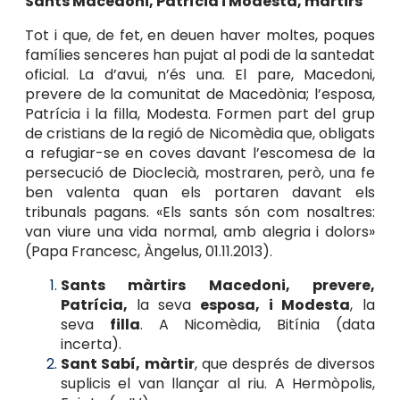
Sants Macedoni, Patrícia i Modesta, màrtirs
Tot i que, de fet, en deuen haver moltes, poques
famílies senceres han pujat al podi de la santedat
oficial. La d’avui, n’és una. El pare, Macedoni,
prevere de la comunitat de Macedònia; l’esposa,
Patrícia i la filla, Modesta. Formen part del grup
de cristians de la regió de Nicomèdia que, obligats
a refugiar-se en coves davant l’escomesa de la
persecució de Dioclecià, mostraren, però, una fe
ben valenta quan els portaren davant els
tribunals pagans. «Els sants són com nosaltres:
van viure una vida normal, amb alegria i dolors»
(Papa Francesc, Àngelus, 01.11.2013).
Sants màrtirs Macedoni, prevere,
Patrícia,
la seva
esposa, i Modesta
, la
seva
filla
. A Nicomèdia, Bitínia (data
incerta).
Sant Sabí, màrtir
, que després de diversos
suplicis el van llançar al riu. A Hermòpolis,