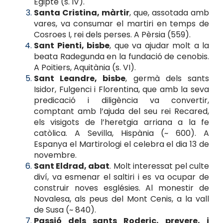
Egipte (s. IV).
Santa Cristina, màrtir
, que, assotada amb
vares, va consumar el martiri en temps de
Cosroes I, rei dels perses. A Pèrsia (559).
Sant Pienti, bisbe
, que va ajudar molt a la
beata Radegunda en la fundació de cenobis.
A Poitiers, Aquitània (s. VI).
Sant Leandre, bisbe
, germà dels sants
Isidor, Fulgenci i Florentina, que amb la seva
predicació i diligència va convertir,
comptant amb l’ajuda del seu rei Recared,
els visigots de l’heretgia arriana a la fe
catòlica. A Sevilla, Hispània (~ 600). A
Espanya el Martirologi el celebra el dia 13 de
novembre.
Sant Eldrad, abat
. Molt interessat pel culte
diví, va esmenar el saltiri i es va ocupar de
construir noves esglésies. Al monestir de
Novalesa, als peus del Mont Cenis, a la vall
de Susa (~ 840).
Passió dels sants Roderic, prevere, i