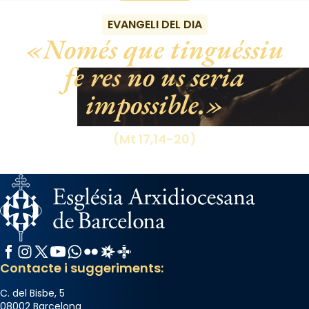
gran a Mataró.
EVANGELI DEL DIA
«Si vols saber què és calor, ves per les
Només que tinguéssiu
Santes a Mataró»🥵.
fe res no us seria
Photo
impossible.
View on Facebook
·
Share
(Mt 17,14-20)
Facebook
Instagram
X / Twitter
YouTube
WhatsApp
Flickr
Radio Estel
Catalunya Cristiana
Contacte i suggeriments:
C. del Bisbe, 5
08002 Barcelona