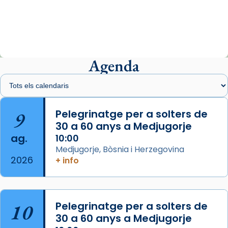
«Avui les santes Juliana i Semproniana ens
ajuden a alçar la mirada»
Mons. Sergi Gordo, bisbe de Tortosa, ha
presidit aquest 27 de juliol la missa de Les
Agenda
Santes de Mataró.
🔗
tinyurl.com/cvu5jmbk
📸 J. Merino
9
Pelegrinatge per a solters de
30 a 60 anys a Medjugorje
Photo
ag.
10:00
View on Facebook
·
Share
Medjugorje, Bòsnia i Herzegovina
2026
+ info
Arquebisbat de Barcelona
is at Catedral
de Barcelona.
2 weeks ago
Aquest dilluns, 27 de juliol, ha tingut lloc la
10
Pelegrinatge per a solters de
missa d’acció de gràcies en agraïment al
30 a 60 anys a Medjugorje