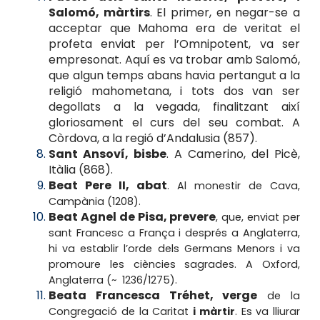
Salomó, màrtirs
. El primer, en negar-se a
acceptar que Mahoma era de veritat el
profeta enviat per l’Omnipotent, va ser
empresonat. Aquí es va trobar amb Salomó,
que algun temps abans havia pertangut a la
religió mahometana, i tots dos van ser
degollats a la vegada, finalitzant així
gloriosament el curs del seu combat. A
Còrdova, a la regió d’Andalusia (857).
Sant Ansoví, bisbe
. A Camerino, del Picè,
Itàlia (868).
Beat Pere II, abat
. Al monestir de Cava,
Campània (1208).
Beat Agnel de Pisa, prevere
, que, enviat per
sant Francesc a França i després a Anglaterra,
hi va establir l’orde dels Germans Menors i va
promoure les ciències sagrades. A Oxford,
Anglaterra (~ 1236/1275).
Beata Francesca Tréhet, verge
de la
Congregació de la Caritat
i màrtir
. Es va lliurar