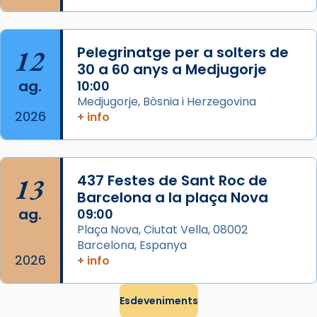
partir de l’Edat Mitjana sorgeix la tradició
que les santes Juliana (“relatiu a Júlia”) i
Semproniana (“relatiu a Semprònia =
12
Pelegrinatge per a solters de
eterna”) són deixebles seves. I l’any 1667, el
30 a 60 anys a Medjugorje
frare Joan Gaspar Roig, afirma en una obra
ag.
10:00
que les santes són filles de l’antiga Iluro.
Medjugorje, Bòsnia i Herzegovina
Mataró en reivindicarà les relíquies fins que
2026
+ info
les aconseguirà el 1772. L’ofici que es canta
a la “Missa de les Santes” (“Missa de
Glòria”) fou composta el 1848 per Mn.
13
437 Festes de Sant Roc de
Manuel Blanch, amb aire d’òpera
Barcelona a la plaça Nova
italianitzant; s’interpreta per privilegi
ag.
09:00
pontifici, amb orquestra i cor, i té una
Plaça Nova, Ciutat Vella, 08002
duració aproximada de tres hores. Després,
Barcelona, Espanya
processó (recuperada el 1972) al voltant
2026
+ info
del temple amb les relíquies de les santes.
Des de 1985 hi participa també un grup de
Esdeveniments
diablesses amb música i ball propis. Festa