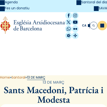
Agenda
Santoral del dia
SAVA
Fes un donatiu
Facebook
Instagram
X / Twitter
YouTube
CA
Me
Cerca
WhatsApp
Flickr
Radio Estel
Catalunya Cristi
Santoral
Home
Santoral
13 DE MARÇ
13 DE MARÇ
Sants Macedoni, Patrícia i
Modesta