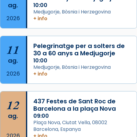
del temple amb les relíquies de les santes.
ag.
10:00
Des de 1985 hi participa també un grup de
Medjugorje, Bòsnia i Herzegovina
2026
diablesses amb música i ball propis. Festa
+ info
gran a Mataró.
«Si vols saber què és calor, ves per les
Santes a Mataró»🥵.
11
Pelegrinatge per a solters de
30 a 60 anys a Medjugorje
Photo
ag.
10:00
View on Facebook
·
Share
Medjugorje, Bòsnia i Herzegovina
2026
+ info
Arquebisbat de Barcelona
2 weeks ago
Jaume, fill de Zebedeu, és juntament amb el
12
437 Festes de Sant Roc de
seu germà Joan i Pere un dels que
Barcelona a la plaça Nova
acompanyava més de prop Jesús.
ag.
09:00
Plaça Nova, Ciutat Vella, 08002
Segons el llibre dels Fets (12,2) fou el primer
Barcelona, Espanya
apòstol màrtir, decapitat a Jerusalem per
2026
+ info