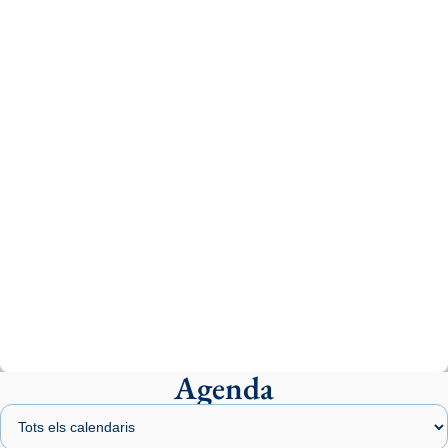
Aquest dilluns, 27 de juliol, ha tingut lloc la
missa d’acció de gràcies en agraïment al
comitè organitzador de la visita apostòlica
del Sant Pare Lleó XIV a Barcelona, i als
col·laboradors, a la Catedral de Barcelona.
L’arquebisbe de Barcelona, el cardenal Joan
Josep Omella, ha presidit la missa i l’ha
concelebrat el bisbe auxiliar de Barcelona,
Mons. David Abadías.
📸 Dr. G. Simón
Photo
View on Facebook
·
Share
Agenda
Arquebisbat de Barcelona
1 week ago
Memòria de les santes Juliana i