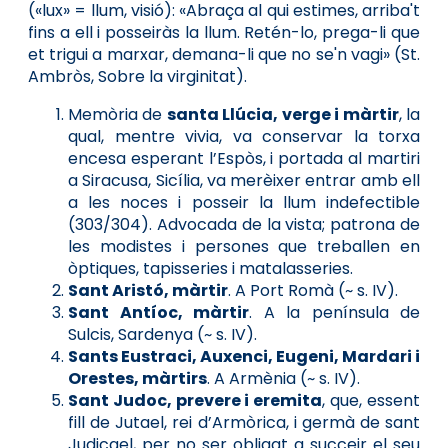
(«lux» = llum, visió): «Abraça al qui estimes, arriba't
fins a ell i posseiràs la llum. Retén-lo, prega-li que
et trigui a marxar, demana-li que no se'n vagi» (St.
Ambròs, Sobre la virginitat).
Memòria de
santa Llúcia, verge i màrtir
, la
qual, mentre vivia, va conservar la torxa
encesa esperant l’Espòs, i portada al martiri
a Siracusa, Sicília, va merèixer entrar amb ell
a les noces i posseir la llum indefectible
(303/304). Advocada de la vista; patrona de
les modistes i persones que treballen en
òptiques, tapisseries i matalasseries.
Sant Aristó, màrtir
. A Port Romà (~ s. IV).
Sant Antíoc, màrtir
. A la península de
Sulcis, Sardenya (~ s. IV).
Sants Eustraci, Auxenci, Eugeni, Mardari i
Orestes, màrtirs
. A Armènia (~ s. IV).
Sant Judoc, prevere i eremita
, que, essent
fill de Jutael, rei d’Armòrica, i germà de sant
Judicael, per no ser obligat a succeir el seu