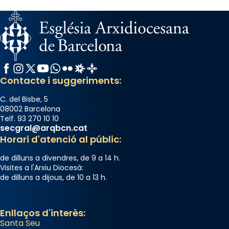
Facebook
Instagram
X / Twitter
YouTube
WhatsApp
Flickr
Radio Estel
Catalunya Cristiana
Contacte i suggeriments:
C. del Bisbe, 5
08002 Barcelona
Telf. 93 270 10 10
secgral@arqbcn.cat
Horari d'atenció al públic:
de dilluns a divendres, de 9 a 14 h.
Visites a l'Arxiu Diocesà:
de dilluns a dijous, de 10 a 13 h.
Enllaços d'interès:
Santa Seu