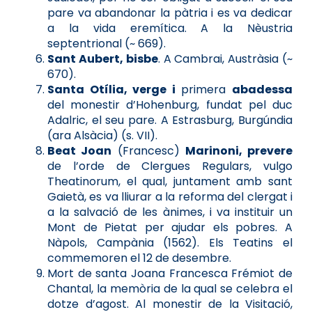
pare va abandonar la pàtria i es va dedicar
a la vida eremítica. A la Nèustria
septentrional (~ 669).
Sant Aubert, bisbe
. A Cambrai, Austràsia (~
670).
Santa Otília, verge i
primera
abadessa
del monestir d’Hohenburg, fundat pel duc
Adalric, el seu pare. A Estrasburg, Burgúndia
(ara Alsàcia) (s. VII).
Beat Joan
(Francesc)
Marinoni, prevere
de l’orde de Clergues Regulars, vulgo
Theatinorum, el qual, juntament amb sant
Gaietà, es va lliurar a la reforma del clergat i
a la salvació de les ànimes, i va instituir un
Mont de Pietat per ajudar els pobres. A
Nàpols, Campània (1562). Els Teatins el
commemoren el 12 de desembre.
Mort de santa Joana Francesca Frémiot de
Chantal, la memòria de la qual se celebra el
dotze d’agost. Al monestir de la Visitació,