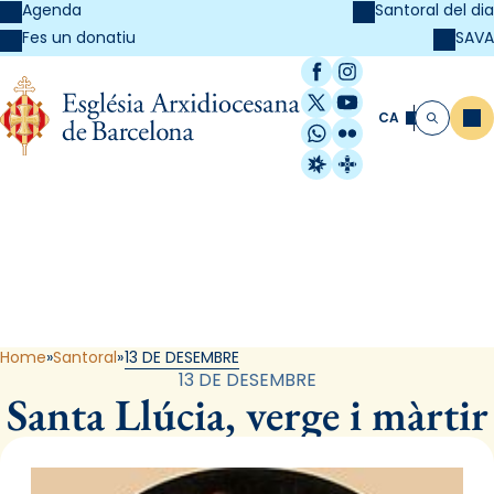
Agenda
Santoral del dia
SAVA
Fes un donatiu
Facebook
Instagram
X / Twitter
YouTube
CA
Me
Cerca
WhatsApp
Flickr
Radio Estel
Catalunya Cristi
Santoral
Home
Santoral
13 DE DESEMBRE
13 DE DESEMBRE
Santa Llúcia, verge i màrtir