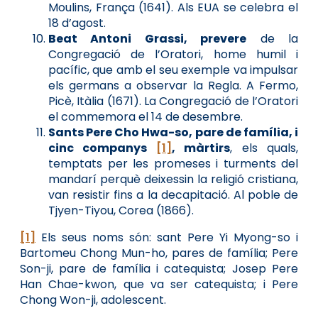
Moulins, França (1641). Als EUA se celebra el
18 d’agost.
Beat Antoni Grassi, prevere
de la
Congregació de l’Oratori, home humil i
pacífic, que amb el seu exemple va impulsar
els germans a observar la Regla. A Fermo,
Picè, Itàlia (1671). La Congregació de l’Oratori
el commemora el 14 de desembre.
Sants Pere Cho Hwa-so, pare de família, i
cinc companys
[1]
, màrtirs
, els quals,
temptats per les promeses i turments del
mandarí perquè deixessin la religió cristiana,
van resistir fins a la decapitació. Al poble de
Tjyen-Tiyou, Corea (1866).
[1]
Els seus noms són: sant Pere Yi Myong-so i
Bartomeu Chong Mun-ho, pares de família; Pere
Son-ji, pare de família i catequista; Josep Pere
Han Chae-kwon, que va ser catequista; i Pere
Chong Won-ji, adolescent.