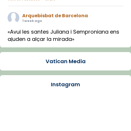
Arquebisbat de Barcelona
1 week ago
«Avui les santes Juliana i Semproniana ens
ajuden a alçar la mirada»
Mons. Sergi Gordo, bisbe de Tortosa, ha
presidit aquest 27 de juliol la missa de Les
Vatican Media
Santes de Mataró.
🔗
tinyurl.com/cvu5jmbk
📸 J. Merino
Instagram
Photo
View on Facebook
·
Share
Arquebisbat de Barcelona
is at Catedral
de Barcelona.
1 week ago