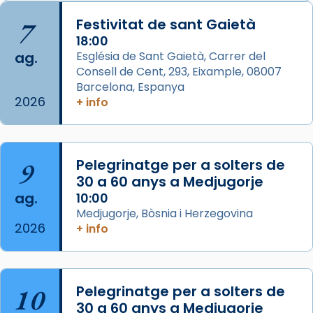
Semproniana, verges i màrtirs.
7
Festivitat de sant Gaietà
Acompanyant la història de sant Cugat, a
18:00
ag.
Església de Sant Gaietà, Carrer del
partir de l’Edat Mitjana sorgeix la tradició
Consell de Cent, 293, Eixample, 08007
que les santes Juliana (“relatiu a Júlia”) i
Barcelona, Espanya
Semproniana (“relatiu a Semprònia =
2026
+ info
eterna”) són deixebles seves. I l’any 1667, el
frare Joan Gaspar Roig, afirma en una obra
que les santes són filles de l’antiga Iluro.
Mataró en reivindicarà les relíquies fins que
9
Pelegrinatge per a solters de
les aconseguirà el 1772. L’ofici que es canta
30 a 60 anys a Medjugorje
ag.
a la “Missa de les Santes” (“Missa de
10:00
Medjugorje, Bòsnia i Herzegovina
Glòria”) fou composta el 1848 per Mn.
2026
+ info
Manuel Blanch, amb aire d’òpera
italianitzant; s’interpreta per privilegi
pontifici, amb orquestra i cor, i té una
duració aproximada de tres hores. Després,
10
Pelegrinatge per a solters de
processó (recuperada el 1972) al voltant
30 a 60 anys a Medjugorje