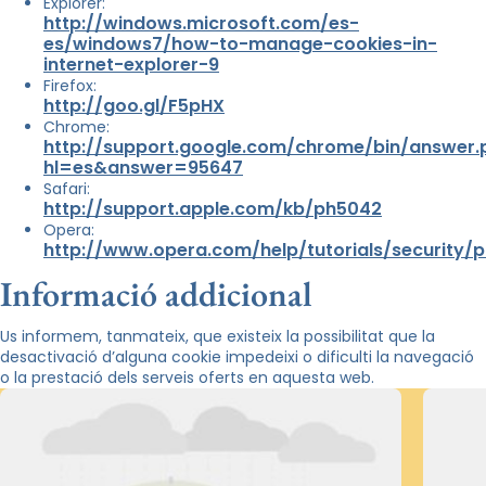
Explorer:
http://windows.microsoft.com/es-
es/windows7/how-to-manage-cookies-in-
internet-explorer-9
Firefox:
http://goo.gl/F5pHX
Chrome:
http://support.google.com/chrome/bin/answer.
hl=es&answer=95647
Safari:
http://support.apple.com/kb/ph5042
Opera:
http://www.opera.com/help/tutorials/security/p
Informació addicional
Us informem, tanmateix, que existeix la possibilitat que la
desactivació d’alguna cookie impedeixi o dificulti la navegació
o la prestació dels serveis oferts en aquesta web.