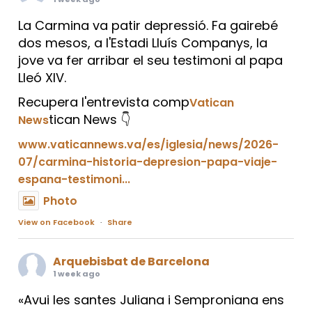
La Carmina va patir depressió. Fa gairebé
dos mesos, a l'Estadi Lluís Companys, la
jove va fer arribar el seu testimoni al papa
Lleó XIV.
Recupera l'entrevista comp
Vatican
tican News 👇
News
www.vaticannews.va/es/iglesia/news/2026-
07/carmina-historia-depresion-papa-viaje-
espana-testimoni...
Photo
View on Facebook
·
Share
Arquebisbat de Barcelona
1 week ago
«Avui les santes Juliana i Semproniana ens