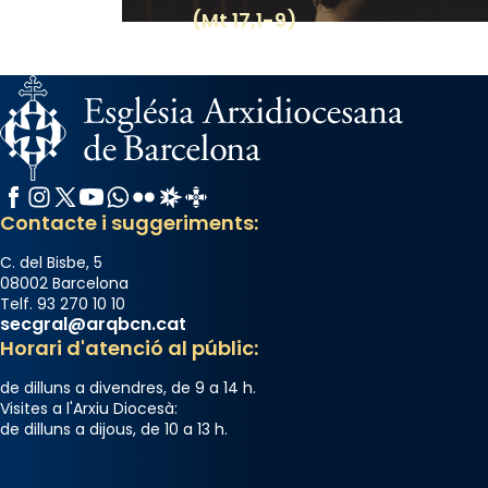
(Mt 17,1-9)
El seu sepulcre a Compostela fou un gran
centre de peregrinacions medievals de tot
el món cristià, després de Roma i terra
Santa.
«A Raïms de Sant Jaume, raïms aigualits;
raïms de setembre te'n llepes els dits»,
Facebook
Instagram
X / Twitter
YouTube
WhatsApp
Flickr
Radio Estel
Catalunya Cristiana
segons una dita popular.
Contacte i suggeriments:
Photo
C. del Bisbe, 5
View on Facebook
·
Share
08002 Barcelona
Telf. 93 270 10 10
secgral@arqbcn.cat
Horari d'atenció al públic:
de dilluns a divendres, de 9 a 14 h.
Visites a l'Arxiu Diocesà:
de dilluns a dijous, de 10 a 13 h.