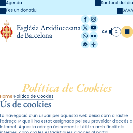
Agenda
Santoral del dia
SAVA
Fes un donatiu
Facebook
Instagram
X / Twitter
YouTube
CA
Me
Cerca
WhatsApp
Flickr
Radio Estel
Catalunya Cristi
Política de Cookies
Home
Política de Cookies
Ús de cookies
La navegació d’un usuari per aquesta web deixa com a rastre
l’adreça IP que li ha estat assignada pel seu proveïdor d’accés a
Internet. Aquesta adreça únicament s’utilitza amb finalitats
internes, com ara les estadístiques d’accés al portal.