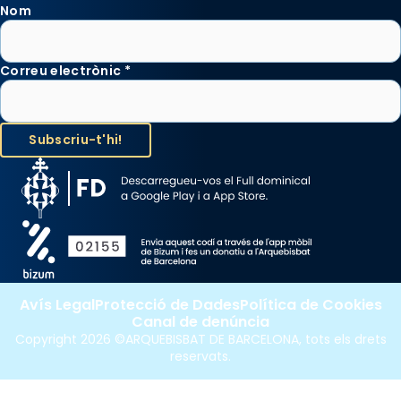
Nom
Correu electrònic
*
Avís Legal
Protecció de Dades
Política de Cookies
Canal de denúncia
Copyright 2026 ©ARQUEBISBAT DE BARCELONA, tots els drets
reservats.