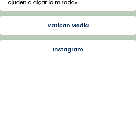
ajuden a alçar la mirada»
Mons. Sergi Gordo, bisbe de Tortosa, ha
presidit aquest 27 de juliol la missa de Les
Vatican Media
Santes de Mataró.
🔗
tinyurl.com/cvu5jmbk
📸 J. Merino
Instagram
Photo
View on Facebook
·
Share
Arquebisbat de Barcelona
is at Catedral
de Barcelona.
1 week ago
Aquest dilluns, 27 de juliol, ha tingut lloc la
missa d’acció de gràcies en agraïment al
comitè organitzador de la visita apostòlica
del Sant Pare Lleó XIV a Barcelona, i als