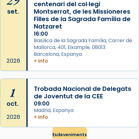
29
centenari del col·legi
duració aproximada de tres hores. Després,
set.
Montserrat, de les Missioneres
processó (recuperada el 1972) al voltant
Filles de la Sagrada Família de
del temple amb les relíquies de les santes.
Natzaret
Des de 1985 hi participa també un grup de
16:00
diablesses amb música i ball propis. Festa
Basílica de la Sagrada Família, Carrer de
gran a Mataró.
Mallorca, 401, Eixample, 08013
Barcelona, Espanya
«Si vols saber què és calor, ves per les
2026
+ info
Santes a Mataró»🥵.
Photo
View on Facebook
·
Share
1
Trobada Nacional de Delegats
de Joventut de la CEE
oct.
09:00
Madrid, Espanya
2026
+ info
Esdeveniments