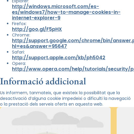
Explorer:
http://windows.microsoft.com/es-
es/windows7/how-to-manage-cookies-in-
internet-explorer-9
Firefox:
http://goo.gl/F5pHX
Chrome:
http://support.google.com/chrome/bin/answer.
hl=es&answer=95647
Safari:
http://support.apple.com/kb/ph5042
Opera:
http://www.opera.com/help/tutorials/security/p
Informació addicional
Us informem, tanmateix, que existeix la possibilitat que la
desactivació d’alguna cookie impedeixi o dificulti la navegació
o la prestació dels serveis oferts en aquesta web.