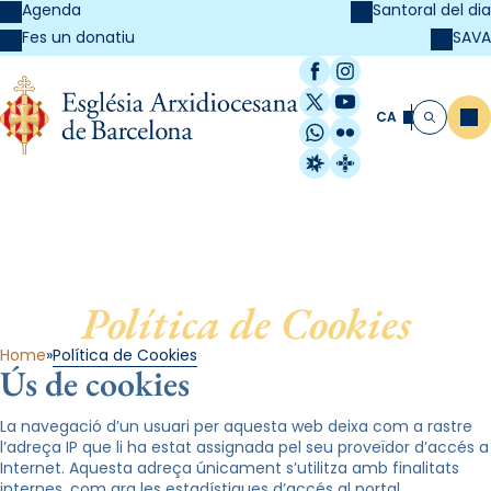
Agenda
Santoral del dia
SAVA
Fes un donatiu
Facebook
Instagram
X / Twitter
YouTube
CA
Me
Cerca
WhatsApp
Flickr
Radio Estel
Catalunya Cristi
Política de Cookies
Home
Política de Cookies
Ús de cookies
La navegació d’un usuari per aquesta web deixa com a rastre
l’adreça IP que li ha estat assignada pel seu proveïdor d’accés a
Internet. Aquesta adreça únicament s’utilitza amb finalitats
internes, com ara les estadístiques d’accés al portal.