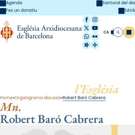
Agenda
Santoral del dia
SAVA
Fes un donatiu
Facebook
Instagram
X / Twitter
YouTube
CA
Me
Cerca
WhatsApp
Flickr
Radio Estel
Catalunya Cristi
Al servei de
l’Església
Home
Organigrama diocesà
Robert Baró Cabrera
Mn.
Robert Baró Cabrera