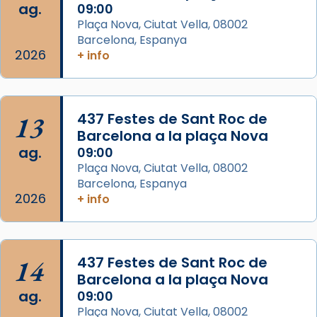
ag.
09:00
View on Facebook
·
Share
Plaça Nova, Ciutat Vella, 08002
Barcelona, Espanya
Arquebisbat de Barcelona
2026
is at Catedral
+ info
de Barcelona.
2 weeks ago
Aquest dilluns, 27 de juliol, ha tingut lloc la
13
437 Festes de Sant Roc de
missa d’acció de gràcies en agraïment al
Barcelona a la plaça Nova
comitè organitzador de la visita apostòlica
ag.
09:00
del Sant Pare Lleó XIV a Barcelona, i als
Plaça Nova, Ciutat Vella, 08002
col·laboradors, a la Catedral de Barcelona.
Barcelona, Espanya
L’arquebisbe de Barcelona, el cardenal Joan
2026
+ info
Josep Omella, ha presidit la missa i l’ha
concelebrat el bisbe auxiliar de Barcelona,
Mons. David Abadías.
14
437 Festes de Sant Roc de
📸 Dr. G. Simón
Barcelona a la plaça Nova
ag.
09:00
Photo
Plaça Nova, Ciutat Vella, 08002