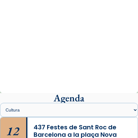
www.vaticannews.va/es/iglesia/news/2026-
07/carmina-historia-depresion-papa-viaje-
espana-testimoni...
Photo
View on Facebook
·
Share
Arquebisbat de Barcelona
1 week ago
«Avui les santes Juliana i Semproniana ens
ajuden a alçar la mirada»
Mons. Sergi Gordo, bisbe de Tortosa, ha
presidit aquest 27 de juliol la missa de Les
Agenda
Santes de Mataró.
🔗
tinyurl.com/cvu5jmbk
📸 J. Merino
12
437 Festes de Sant Roc de
Barcelona a la plaça Nova
Photo