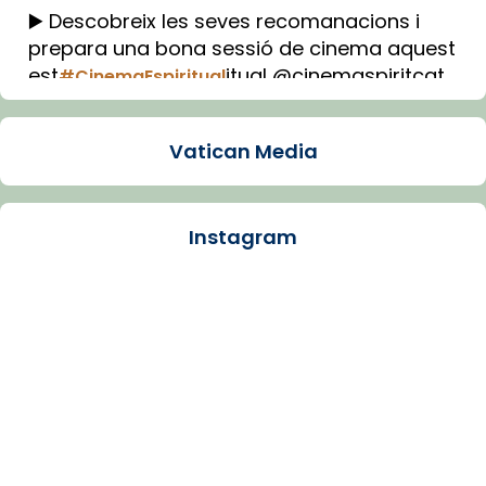
▶️ Descobreix les seves recomanacions i
prepara una bona sessió de cinema aquest
est
itual @cinemaspiritcat
#CinemaEspiritual
Imatge: Generada amb IA (OpenAI)
Video
Vatican Media
View on Facebook
·
Share
Instagram
Arquebisbat de Barcelona
1 week ago
La Carmina va patir depressió. Fa gairebé
dos mesos, a l'Estadi Lluís Companys, la
jove va fer arribar el seu testimoni al papa
Lleó XIV.
Recupera l'entrevista comp
Vatican
tican News 👇
News