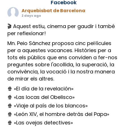
Facebook
Arquebisbat de Barcelona
2 days ago
🎬 Aquest estiu, cinema per gaudir i també
per reflexionar!
Mn. Peio Sánchez proposa cinc pel·lícules
per a aquestes vacances. Històries per a
tots els públics que ens conviden a fer-nos
preguntes sobre l'acollida, la superació, la
convivència, la vocació i la nostra manera
de mirar els altres.
🍿 «El día de la revelación»
🍿 «Las locas del Obelisco»
🍿 «Viaje al país de los blancos»
🍿 «León XIV, el hombre detrás del Papa»
🍿 «Las ovejas detectives»