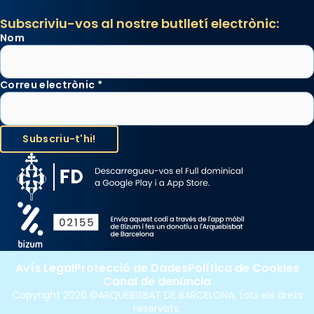
Subscriviu-vos al nostre butlletí electrònic:
Nom
Correu electrònic
*
Avís Legal
Protecció de Dades
Política de Cookies
Canal de denúncia
Copyright 2026 ©ARQUEBISBAT DE BARCELONA, tots els drets
reservats.