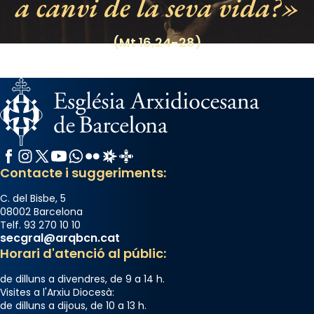
a canvi de la seva vida?
(Mt 16,24-28)
Facebook
Instagram
X / Twitter
YouTube
WhatsApp
Flickr
Radio Estel
Catalunya Cristiana
Contacte i suggeriments:
C. del Bisbe, 5
08002 Barcelona
Telf. 93 270 10 10
secgral@arqbcn.cat
Horari d'atenció al públic:
de dilluns a divendres, de 9 a 14 h.
Visites a l'Arxiu Diocesà:
de dilluns a dijous, de 10 a 13 h.