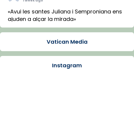
1 week ago
«Avui les santes Juliana i Semproniana ens
ajuden a alçar la mirada»
Mons. Sergi Gordo, bisbe de Tortosa, ha
presidit aquest 27 de juliol la missa de Les
Vatican Media
Santes de Mataró.
🔗
tinyurl.com/cvu5jmbk
📸 J. Merino
Instagram
Photo
View on Facebook
·
Share
Arquebisbat de Barcelona
is at Catedral
de Barcelona.
1 week ago
Aquest dilluns, 27 de juliol, ha tingut lloc la
missa d’acció de gràcies en agraïment al