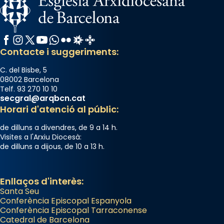
gran a Mataró.
«Si vols saber què és calor, ves per les
Santes a Mataró»🥵.
Facebook
Instagram
X / Twitter
YouTube
WhatsApp
Flickr
Radio Estel
Catalunya Cristiana
Contacte i suggeriments:
Photo
View on Facebook
·
Share
C. del Bisbe, 5
08002 Barcelona
Telf. 93 270 10 10
Arquebisbat de Barcelona
secgral@arqbcn.cat
2 weeks ago
Horari d'atenció al públic:
Jaume, fill de Zebedeu, és juntament amb el
de dilluns a divendres, de 9 a 14 h.
seu germà Joan i Pere un dels que
Visites a l'Arxiu Diocesà:
de dilluns a dijous, de 10 a 13 h.
acompanyava més de prop Jesús.
Segons el llibre dels Fets (12,2) fou el primer
apòstol màrtir, decapitat a Jerusalem per
Enllaços d'interès:
Santa Seu
Herodes Agripa (vers l'any 44).
Conferència Episcopal Espanyola
Patró de Galícia, després de les invasions
Conferència Episcopal Tarraconense
Catedral de Barcelona
musulmanes fou venerat com a patró dels