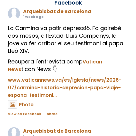
Facebook
Arquebisbat de Barcelona
1 week ago
La Carmina va patir depressió. Fa gairebé
dos mesos, a l'Estadi Lluís Companys, la
jove va fer arribar el seu testimoni al papa
Lleó XIV.
Recupera l'entrevista comp
Vatican
tican News 👇
News
www.vaticannews.va/es/iglesia/news/2026-
07/carmina-historia-depresion-papa-viaje-
espana-testimoni...
Photo
View on Facebook
·
Share
Arquebisbat de Barcelona