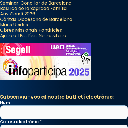
Seminari Conciliar de Barcelona
Regnes castellans i més tard de tota
Basílica de la Sagrada Família
Espanya.
Any Gaudí 2026
Càritas Diocesana de Barcelona
El seu sepulcre a Compostela fou un gran
Mans Unides
centre de peregrinacions medievals de tot
Obres Missionals Pontifícies
Ajuda a l’Església Necessitada
el món cristià, després de Roma i terra
Santa.
«A Raïms de Sant Jaume, raïms aigualits;
raïms de setembre te'n llepes els dits»,
segons una dita popular.
Photo
View on Facebook
·
Share
Subscriviu-vos al nostre butlletí electrònic:
Nom
Correu electrònic
*