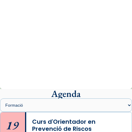
comitè organitzador de la visita apostòlica
del Sant Pare Lleó XIV a Barcelona, i als
col·laboradors, a la Catedral de Barcelona.
L’arquebisbe de Barcelona, el cardenal Joan
Josep Omella, ha presidit la missa i l’ha
concelebrat el bisbe auxiliar de Barcelona,
Mons. David Abadías.
📸 Dr. G. Simón
Photo
View on Facebook
·
Share
Agenda
Arquebisbat de Barcelona
1 week ago
Memòria de les santes Juliana i
Semproniana, verges i màrtirs.
19
Curs d'Orientador en
Prevenció de Riscos
Acompanyant la història de sant Cugat, a