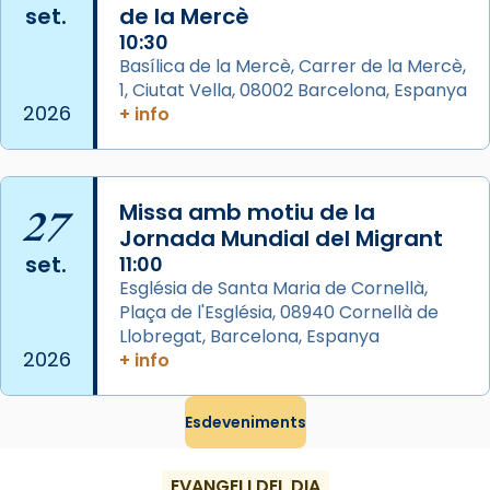
View on Facebook
·
Share
set.
de la Mercè
10:30
Arquebisbat de Barcelona
Basílica de la Mercè, Carrer de la Mercè,
2 weeks ago
1, Ciutat Vella, 08002 Barcelona, Espanya
2026
+ info
Memòria de les santes Juliana i
Semproniana, verges i màrtirs.
Acompanyant la història de sant Cugat, a
27
Missa amb motiu de la
partir de l’Edat Mitjana sorgeix la tradició
Jornada Mundial del Migrant
que les santes Juliana (“relatiu a Júlia”) i
set.
11:00
Semproniana (“relatiu a Semprònia =
Església de Santa Maria de Cornellà,
eterna”) són deixebles seves. I l’any 1667, el
Plaça de l'Església, 08940 Cornellà de
frare Joan Gaspar Roig, afirma en una obra
Llobregat, Barcelona, Espanya
que les santes són filles de l’antiga Iluro.
2026
+ info
Mataró en reivindicarà les relíquies fins que
les aconseguirà el 1772. L’ofici que es canta
Esdeveniments
a la “Missa de les Santes” (“Missa de
Glòria”) fou composta el 1848 per Mn.
EVANGELI DEL DIA