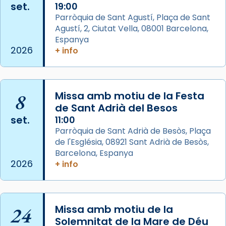
set.
19:00
View on Facebook
·
Share
Parròquia de Sant Agustí, Plaça de Sant
Agustí, 2, Ciutat Vella, 08001 Barcelona,
Arquebisbat de Barcelona
is at Catedral
Espanya
de Barcelona.
2026
+ info
2 weeks ago
Aquest dilluns, 27 de juliol, ha tingut lloc la
missa d’acció de gràcies en agraïment al
8
Missa amb motiu de la Festa
comitè organitzador de la visita apostòlica
de Sant Adrià del Besos
del Sant Pare Lleó XIV a Barcelona, i als
set.
11:00
col·laboradors, a la Catedral de Barcelona.
Parròquia de Sant Adrià de Besòs, Plaça
L’arquebisbe de Barcelona, el cardenal Joan
de l'Església, 08921 Sant Adrià de Besòs,
Josep Omella, ha presidit la missa i l’ha
Barcelona, Espanya
2026
+ info
concelebrat el bisbe auxiliar de Barcelona,
Mons. David Abadías.
📸 Dr. G. Simón
24
Missa amb motiu de la
Photo
Solemnitat de la Mare de Déu