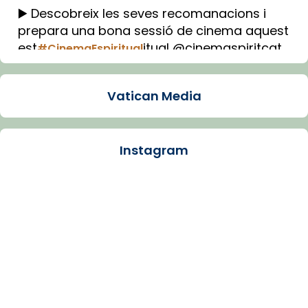
▶️ Descobreix les seves recomanacions i
prepara una bona sessió de cinema aquest
est
itual @cinemaspiritcat
#CinemaEspiritual
Imatge: Generada amb IA (OpenAI)
Video
Vatican Media
View on Facebook
·
Share
Instagram
Arquebisbat de Barcelona
2 weeks ago
La Carmina va patir depressió. Fa gairebé
dos mesos, a l'Estadi Lluís Companys, la
jove va fer arribar el seu testimoni al papa
Lleó XIV.
Recupera l'entrevista comp
Vatican
tican News 👇
News