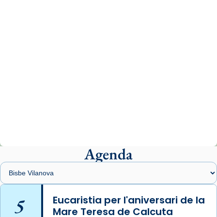
www.vaticannews.va/es/iglesia/news/2026-
07/carmina-historia-depresion-papa-viaje-
espana-testimoni...
Photo
View on Facebook
·
Share
Arquebisbat de Barcelona
2 weeks ago
«Avui les santes Juliana i Semproniana ens
ajuden a alçar la mirada»
Mons. Sergi Gordo, bisbe de Tortosa, ha
presidit aquest 27 de juliol la missa de Les
Agenda
Santes de Mataró.
🔗
tinyurl.com/cvu5jmbk
📸 J. Merino
5
Eucaristia per l'aniversari de la
Mare Teresa de Calcuta
Photo