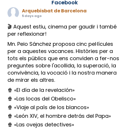
Facebook
Arquebisbat de Barcelona
5 days ago
🎬 Aquest estiu, cinema per gaudir i també
per reflexionar!
Mn. Peio Sánchez proposa cinc pel·lícules
per a aquestes vacances. Històries per a
tots els públics que ens conviden a fer-nos
preguntes sobre l'acollida, la superació, la
convivència, la vocació i la nostra manera
de mirar els altres.
🍿 «El día de la revelación»
🍿 «Las locas del Obelisco»
🍿 «Viaje al país de los blancos»
🍿 «León XIV, el hombre detrás del Papa»
🍿 «Las ovejas detectives»