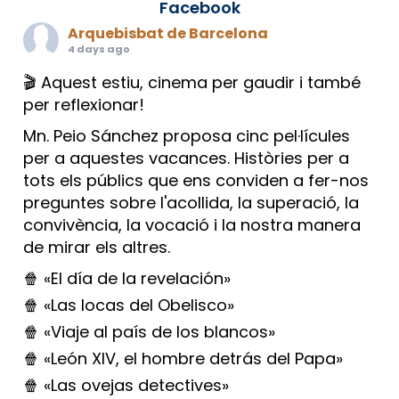
Facebook
Arquebisbat de Barcelona
4 days ago
🎬 Aquest estiu, cinema per gaudir i també
per reflexionar!
Mn. Peio Sánchez proposa cinc pel·lícules
per a aquestes vacances. Històries per a
tots els públics que ens conviden a fer-nos
preguntes sobre l'acollida, la superació, la
convivència, la vocació i la nostra manera
de mirar els altres.
🍿 «El día de la revelación»
🍿 «Las locas del Obelisco»
🍿 «Viaje al país de los blancos»
🍿 «León XIV, el hombre detrás del Papa»
🍿 «Las ovejas detectives»