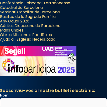
Manuel Blanch, amb aire d’òpera
Conferència Episcopal Tarraconense
italianitzant; s’interpreta per privilegi
Catedral de Barcelona
pontifici, amb orquestra i cor, i té una
Seminari Conciliar de Barcelona
Basílica de la Sagrada Família
duració aproximada de tres hores. Després,
Any Gaudí 2026
processó (recuperada el 1972) al voltant
Càritas Diocesana de Barcelona
del temple amb les relíquies de les santes.
Mans Unides
Obres Missionals Pontifícies
Des de 1985 hi participa també un grup de
Ajuda a l’Església Necessitada
diablesses amb música i ball propis. Festa
gran a Mataró.
«Si vols saber què és calor, ves per les
Santes a Mataró»🥵.
Photo
View on Facebook
·
Share
Subscriviu-vos al nostre butlletí electrònic:
Nom