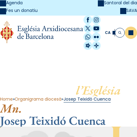
Agenda
Santoral del dia
SAVA
Fes un donatiu
Facebook
Instagram
X / Twitter
YouTube
CA
Me
Cerca
WhatsApp
Flickr
Radio Estel
Catalunya Cristi
Al servei de
l’Església
Home
Organigrama diocesà
Josep Teixidó Cuenca
Mn.
Josep Teixidó Cuenca