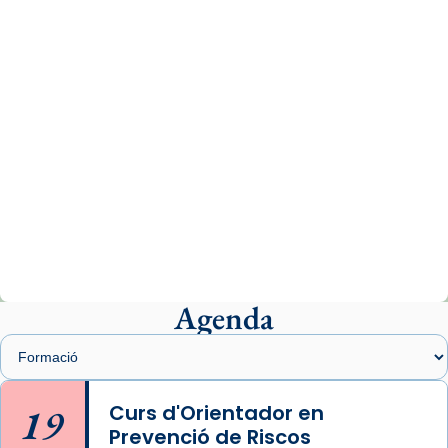
www.vaticannews.va/es/iglesia/news/2026-
07/carmina-historia-depresion-papa-viaje-
espana-testimoni...
Photo
View on Facebook
·
Share
Arquebisbat de Barcelona
2 weeks ago
«Avui les santes Juliana i Semproniana ens
ajuden a alçar la mirada»
Mons. Sergi Gordo, bisbe de Tortosa, ha
presidit aquest 27 de juliol la missa de Les
Agenda
Santes de Mataró.
🔗
tinyurl.com/cvu5jmbk
📸 J. Merino
19
Curs d'Orientador en
Prevenció de Riscos
Photo