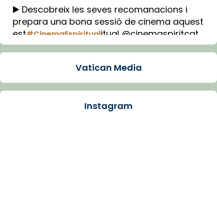
▶️ Descobreix les seves recomanacions i
prepara una bona sessió de cinema aquest
est
itual @cinemaspiritcat
#CinemaEspiritual
Imatge: Generada amb IA (OpenAI)
Video
Vatican Media
View on Facebook
·
Share
Instagram
Arquebisbat de Barcelona
1 week ago
La Carmina va patir depressió. Fa gairebé
dos mesos, a l'Estadi Lluís Companys, la
jove va fer arribar el seu testimoni al papa
Lleó XIV.
Recupera l'entrevista comp
Vatican
tican News 👇
News