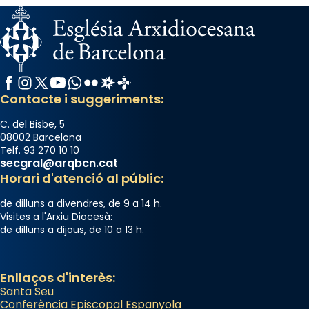
View on Facebook
·
Share
Arquebisbat de Barcelona
2 weeks ago
Memòria de les santes Juliana i
Facebook
Instagram
X / Twitter
YouTube
WhatsApp
Flickr
Radio Estel
Catalunya Cristiana
Semproniana, verges i màrtirs.
Contacte i suggeriments:
Acompanyant la història de sant Cugat, a
C. del Bisbe, 5
partir de l’Edat Mitjana sorgeix la tradició
08002 Barcelona
Telf. 93 270 10 10
que les santes Juliana (“relatiu a Júlia”) i
secgral@arqbcn.cat
Semproniana (“relatiu a Semprònia =
Horari d'atenció al públic:
eterna”) són deixebles seves. I l’any 1667, el
de dilluns a divendres, de 9 a 14 h.
frare Joan Gaspar Roig, afirma en una obra
Visites a l'Arxiu Diocesà:
que les santes són filles de l’antiga Iluro.
de dilluns a dijous, de 10 a 13 h.
Mataró en reivindicarà les relíquies fins que
les aconseguirà el 1772. L’ofici que es canta
a la “Missa de les Santes” (“Missa de
Enllaços d'interès:
Santa Seu
Glòria”) fou composta el 1848 per Mn.
Conferència Episcopal Espanyola