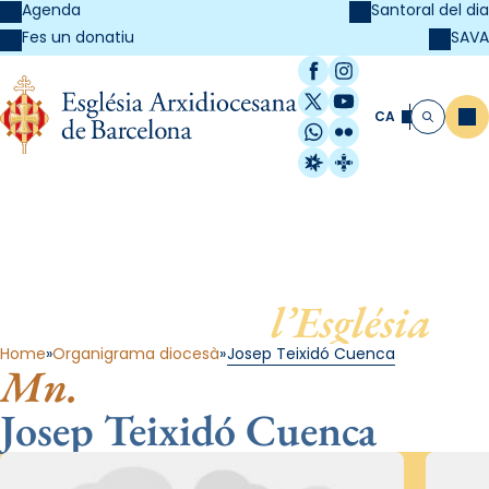
Agenda
Santoral del dia
SAVA
Fes un donatiu
Facebook
Instagram
X / Twitter
YouTube
CA
Me
Cerca
WhatsApp
Flickr
Radio Estel
Catalunya Cristi
Al servei de
l’Església
Home
Organigrama diocesà
Josep Teixidó Cuenca
Mn.
Josep Teixidó Cuenca