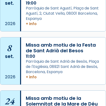
set.
19:00
View on Facebook
·
Share
Parròquia de Sant Agustí, Plaça de Sant
Agustí, 2, Ciutat Vella, 08001 Barcelona,
Arquebisbat de Barcelona
is at Catedral
Espanya
de Barcelona.
2026
+ info
2 weeks ago
Aquest dilluns, 27 de juliol, ha tingut lloc la
missa d’acció de gràcies en agraïment al
8
Missa amb motiu de la Festa
comitè organitzador de la visita apostòlica
de Sant Adrià del Besos
del Sant Pare Lleó XIV a Barcelona, i als
set.
11:00
col·laboradors, a la Catedral de Barcelona.
Parròquia de Sant Adrià de Besòs, Plaça
L’arquebisbe de Barcelona, el cardenal Joan
de l'Església, 08921 Sant Adrià de Besòs,
Josep Omella, ha presidit la missa i l’ha
Barcelona, Espanya
2026
+ info
concelebrat el bisbe auxiliar de Barcelona,
Mons. David Abadías.
📸 Dr. G. Simón
24
Missa amb motiu de la
Photo
Solemnitat de la Mare de Déu