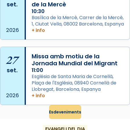
View on Facebook
·
Share
set.
de la Mercè
10:30
Arquebisbat de Barcelona
Basílica de la Mercè, Carrer de la Mercè,
2 weeks ago
1, Ciutat Vella, 08002 Barcelona, Espanya
2026
+ info
Memòria de les santes Juliana i
Semproniana, verges i màrtirs.
Acompanyant la història de sant Cugat, a
27
Missa amb motiu de la
partir de l’Edat Mitjana sorgeix la tradició
Jornada Mundial del Migrant
que les santes Juliana (“relatiu a Júlia”) i
set.
11:00
Semproniana (“relatiu a Semprònia =
Església de Santa Maria de Cornellà,
eterna”) són deixebles seves. I l’any 1667, el
Plaça de l'Església, 08940 Cornellà de
frare Joan Gaspar Roig, afirma en una obra
Llobregat, Barcelona, Espanya
que les santes són filles de l’antiga Iluro.
2026
+ info
Mataró en reivindicarà les relíquies fins que
les aconseguirà el 1772. L’ofici que es canta
Esdeveniments
a la “Missa de les Santes” (“Missa de
Glòria”) fou composta el 1848 per Mn.
EVANGELI DEL DIA