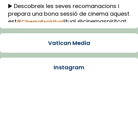
▶️ Descobreix les seves recomanacions i
prepara una bona sessió de cinema aquest
est
itual @cinemaspiritcat
#CinemaEspiritual
Imatge: Generada amb IA (OpenAI)
Video
Vatican Media
View on Facebook
·
Share
Instagram
Arquebisbat de Barcelona
1 week ago
La Carmina va patir depressió. Fa gairebé
dos mesos, a l'Estadi Lluís Companys, la
jove va fer arribar el seu testimoni al papa
Lleó XIV.
Recupera l'entrevista comp
Vatican
tican News 👇
News