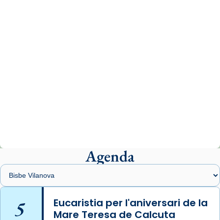
www.vaticannews.va/es/iglesia/news/2026-
07/carmina-historia-depresion-papa-viaje-
espana-testimoni...
Photo
View on Facebook
·
Share
Arquebisbat de Barcelona
2 weeks ago
«Avui les santes Juliana i Semproniana ens
ajuden a alçar la mirada»
Mons. Sergi Gordo, bisbe de Tortosa, ha
presidit aquest 27 de juliol la missa de Les
Agenda
Santes de Mataró.
🔗
tinyurl.com/cvu5jmbk
📸 J. Merino
5
Eucaristia per l'aniversari de la
Mare Teresa de Calcuta
Photo