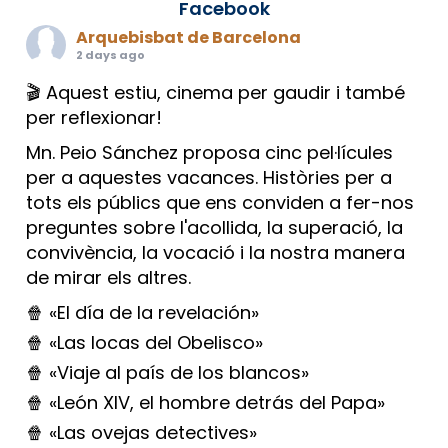
Facebook
Arquebisbat de Barcelona
2 days ago
🎬 Aquest estiu, cinema per gaudir i també
per reflexionar!
Mn. Peio Sánchez proposa cinc pel·lícules
per a aquestes vacances. Històries per a
tots els públics que ens conviden a fer-nos
preguntes sobre l'acollida, la superació, la
convivència, la vocació i la nostra manera
de mirar els altres.
🍿 «El día de la revelación»
🍿 «Las locas del Obelisco»
🍿 «Viaje al país de los blancos»
🍿 «León XIV, el hombre detrás del Papa»
🍿 «Las ovejas detectives»