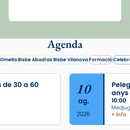
Agenda
 Omella
Bisbe Abadías
Bisbe Vilanova
Formació
Celebr
s de 30 a 60
10
Peleg
anys
ag.
10:00
Medjugo
2026
+ info