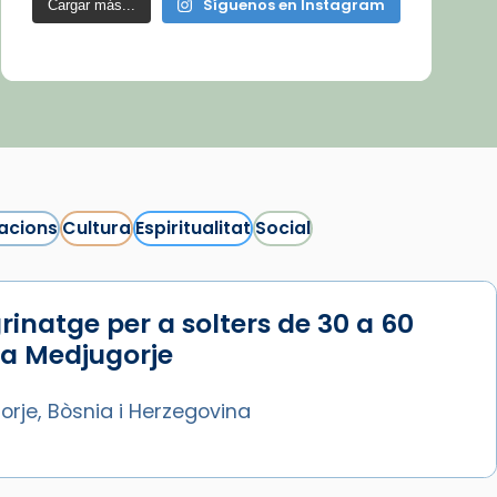
Síguenos en Instagram
Cargar más...
acions
Cultura
Espiritualitat
Social
rinatge per a solters de 30 a 60
 a Medjugorje
rje, Bòsnia i Herzegovina