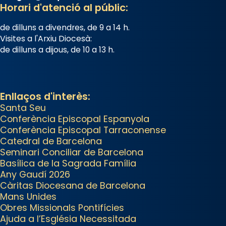
tingut lloc la missa d’acció de
Horari d'atenció al públic:
gràcies en agraïment al comitè
de dilluns a divendres, de 9 a 14 h.
organitzador de la visita
Visites a l'Arxiu Diocesà:
apostòlica del Sant Pare Lleó XIV
de dilluns a dijous, de 10 a 13 h.
a Barcelona, i als col·laboradors,
a la Catedral de Barcelona.
L’arquebisbe de Barcelona, el
Enllaços d'interès:
cardenal Joan Josep Omella, ha
Santa Seu
Conferència Episcopal Espanyola
presidit la missa i l’ha
Conferència Episcopal Tarraconense
concelebrat el bisbe auxiliar de
Catedral de Barcelona
Barcelona, Mons. David Abadías.
Seminari Conciliar de Barcelona
Basílica de la Sagrada Família
📸 Dr. G. Simón
Any Gaudí 2026
Photo
Càritas Diocesana de Barcelona
Mans Unides
View on Facebook
·
Share
Obres Missionals Pontifícies
Ajuda a l’Església Necessitada