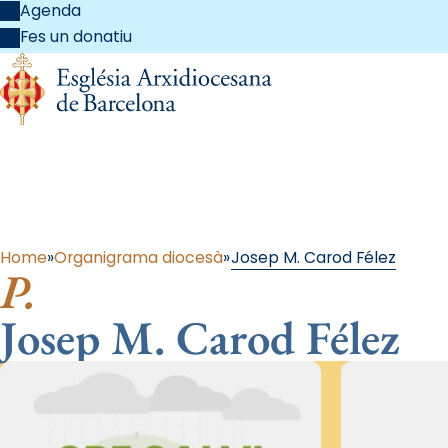
Agenda
Fes un donatiu
Al
Home
Organigrama diocesà
Josep M. Carod Félez
P.
Josep M. Carod Félez