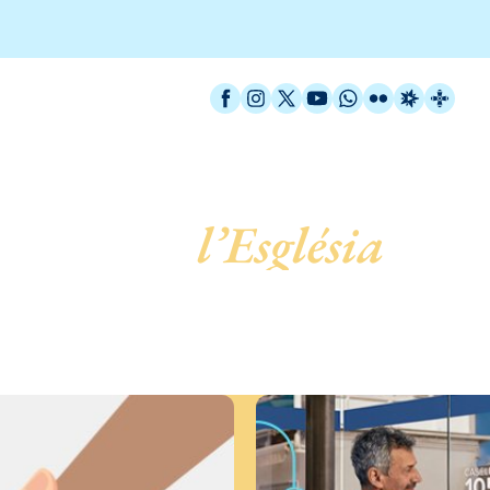
Facebook
Instagram
X / Twitter
YouTube
WhatsApp
Flickr
Radio Est
Catal
 servei de
l’Església