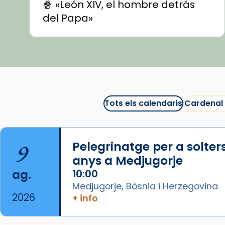
🍿 «León XIV, el hombre detrás
del Papa»
🍿 «Las ovejas detectives»
▶️ Descobreix les seves
recomanacions i prepara una
bona sessió de cinema aquest
est
itual
#CinemaEspiritual
Tots els calendaris
Cardenal
@cinemaspiritcat
Imatge: Generada amb IA
(OpenAI)
9
Pelegrinatge per a solter
Video
anys a Medjugorje
ag.
10:00
View on Facebook
·
Share
Medjugorje, Bòsnia i Herzegovina
2026
+ info
Arquebisbat de Barcelona
1 week ago