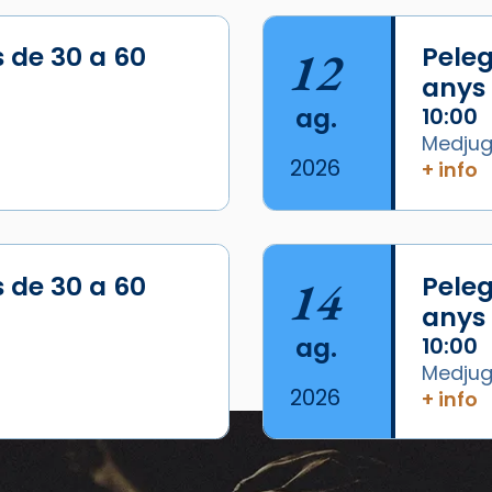
s de 30 a 60
12
Peleg
anys
ag.
10:00
Medjugo
2026
+ info
/2026-
s de 30 a 60
14
Peleg
anys
ag.
10:00
Medjugo
2026
+ info
Esdeveniments