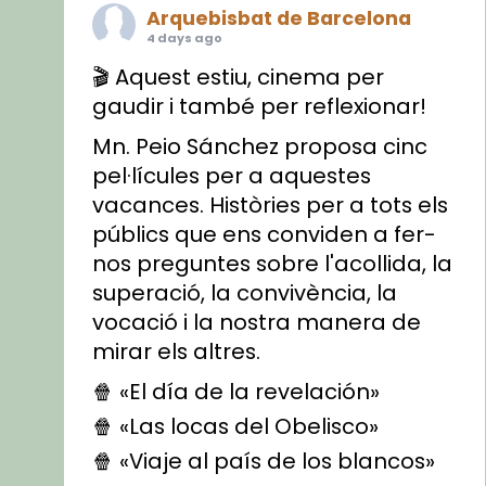
Arquebisbat de Barcelona
4 days ago
🎬 Aquest estiu, cinema per
gaudir i també per reflexionar!
Mn. Peio Sánchez proposa cinc
pel·lícules per a aquestes
vacances. Històries per a tots els
públics que ens conviden a fer-
nos preguntes sobre l'acollida, la
superació, la convivència, la
vocació i la nostra manera de
mirar els altres.
🍿 «El día de la revelación»
🍿 «Las locas del Obelisco»
🍿 «Viaje al país de los blancos»