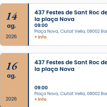
Catedral de Barcelona.
1 week ago
14
437 Festes de Sant Roc d
Aquest dilluns, 27 de juliol, ha
la plaça Nova
tingut lloc la missa d’acció de
ag.
09:00
gràcies en agraïment al comitè
Plaça Nova, Ciutat Vella, 08002 B
organitzador de la visita
2026
+ info
apostòlica del Sant Pare Lleó XIV
a Barcelona, i als col·laboradors,
a la Catedral de Barcelona.
L’arquebisbe de Barcelona, el
16
437 Festes de Sant Roc d
cardenal Joan Josep Omella, ha
la plaça Nova
presidit la missa i l’ha
ag.
concelebrat el bisbe auxiliar de
Barcelona, Mons. David Abadías.
09:00
Plaça Nova, Ciutat Vella, 08002 B
📸 Dr. G. Simón
2026
+ info
Photo