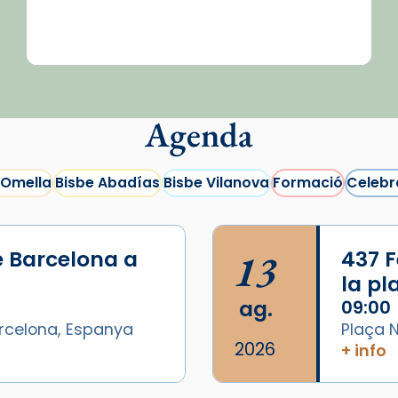
Agenda
 Omella
Bisbe Abadías
Bisbe Vilanova
Formació
Celebr
e Barcelona a
13
437 F
la p
ag.
09:00
arcelona, Espanya
Plaça N
2026
+ info