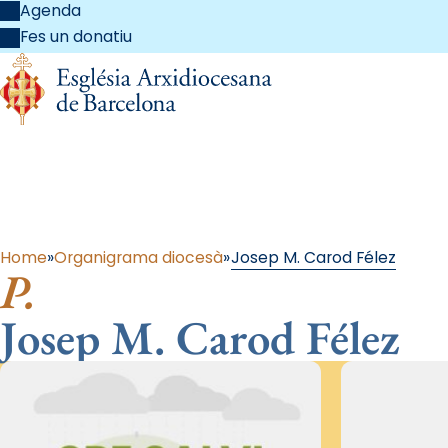
Agenda
Fes un donatiu
Al
Home
Organigrama diocesà
Josep M. Carod Félez
P.
Josep M. Carod Félez