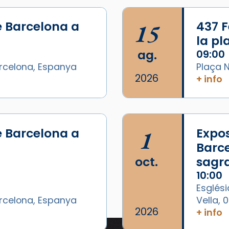
e Barcelona a
15
437 F
la p
ag.
09:00
arcelona, Espanya
Plaça N
2026
+ info
e Barcelona a
1
Expos
Barce
oct.
sagr
10:00
Esglési
arcelona, Espanya
Vella,
2026
+ info