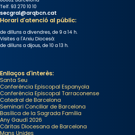
reivindicarà les relíquies fins que
Telf. 93 270 10 10
les aconseguirà el 1772. L’ofici que
secgral@arqbcn.cat
es canta a la “Missa de les
Horari d'atenció al públic:
Santes” (“Missa de Glòria”) fou
de dilluns a divendres, de 9 a 14 h.
composta el 1848 per Mn.
Visites a l'Arxiu Diocesà:
Manuel Blanch, amb aire
de dilluns a dijous, de 10 a 13 h.
d’òpera italianitzant; s’interpreta
per privilegi pontifici, amb
orquestra i cor, i té una duració
Enllaços d'interès:
aproximada de tres hores.
Santa Seu
Després, processó (recuperada
Conferència Episcopal Espanyola
el 1972) al voltant del temple
Conferència Episcopal Tarraconense
Catedral de Barcelona
amb les relíquies de les santes.
Seminari Conciliar de Barcelona
Des de 1985 hi participa també
Basílica de la Sagrada Família
un grup de diablesses amb
Any Gaudí 2026
música i ball propis. Festa gran a
Càritas Diocesana de Barcelona
Mans Unides
Mataró.