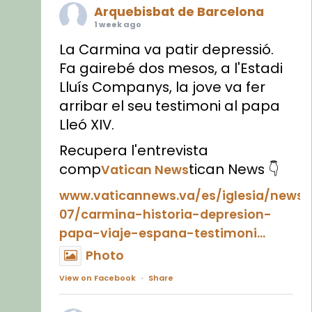
Arquebisbat de Barcelona
1 week ago
La Carmina va patir depressió.
Fa gairebé dos mesos, a l'Estadi
Lluís Companys, la jove va fer
arribar el seu testimoni al papa
Lleó XIV.
Recupera l'entrevista
comp
tican News 👇
Vatican News
www.vaticannews.va/es/iglesia/news
07/carmina-historia-depresion-
papa-viaje-espana-testimoni...
Photo
View on Facebook
·
Share