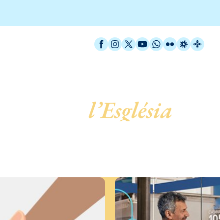
Facebook
Instagram
X / Twitter
YouTube
WhatsApp
Flickr
Radio Est
Catal
 servei de
l’Església