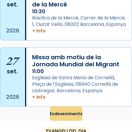
set.
de la Mercè
gran a Mataró.
10:30
«Si vols saber què és calor, ves per les
Basílica de la Mercè, Carrer de la Mercè,
Santes a Mataró»🥵.
1, Ciutat Vella, 08002 Barcelona, Espanya
2026
+ info
Photo
View on Facebook
·
Share
27
Missa amb motiu de la
Arquebisbat de Barcelona
2 weeks ago
Jornada Mundial del Migrant
set.
11:00
Jaume, fill de Zebedeu, és juntament amb el
Església de Santa Maria de Cornellà,
seu germà Joan i Pere un dels que
Plaça de l'Església, 08940 Cornellà de
acompanyava més de prop Jesús.
Llobregat, Barcelona, Espanya
2026
+ info
Segons el llibre dels Fets (12,2) fou el primer
apòstol màrtir, decapitat a Jerusalem per
Herodes Agripa (vers l'any 44).
Esdeveniments
Patró de Galícia, després de les invasions
musulmanes fou venerat com a patró dels
EVANGELI DEL DIA