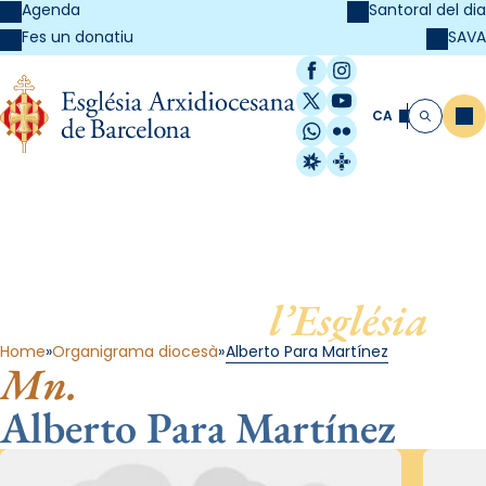
Agenda
Santoral del dia
SAVA
Fes un donatiu
Facebook
Instagram
X / Twitter
YouTube
CA
Me
Cerca
WhatsApp
Flickr
Radio Estel
Catalunya Cristi
Al servei de
l’Església
Home
Organigrama diocesà
Alberto Para Martínez
Mn.
Alberto Para Martínez