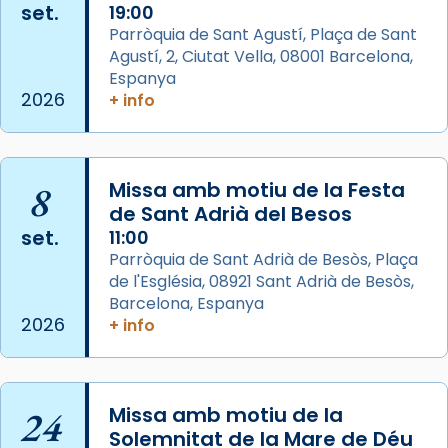
set.
19:00
partir de l’Edat Mitjana sorgeix la tradició
Parròquia de Sant Agustí, Plaça de Sant
que les santes Juliana (“relatiu a Júlia”) i
Agustí, 2, Ciutat Vella, 08001 Barcelona,
Semproniana (“relatiu a Semprònia =
Espanya
eterna”) són deixebles seves. I l’any 1667, el
2026
+ info
frare Joan Gaspar Roig, afirma en una obra
que les santes són filles de l’antiga Iluro.
Mataró en reivindicarà les relíquies fins que
les aconseguirà el 1772. L’ofici que es canta
8
Missa amb motiu de la Festa
de Sant Adrià del Besos
a la “Missa de les Santes” (“Missa de
set.
11:00
Glòria”) fou composta el 1848 per Mn.
Parròquia de Sant Adrià de Besòs, Plaça
Manuel Blanch, amb aire d’òpera
de l'Església, 08921 Sant Adrià de Besòs,
italianitzant; s’interpreta per privilegi
Barcelona, Espanya
pontifici, amb orquestra i cor, i té una
2026
+ info
duració aproximada de tres hores. Després,
processó (recuperada el 1972) al voltant
del temple amb les relíquies de les santes.
24
Des de 1985 hi participa també un grup de
Missa amb motiu de la
Solemnitat de la Mare de Déu
diablesses amb música i ball propis. Festa