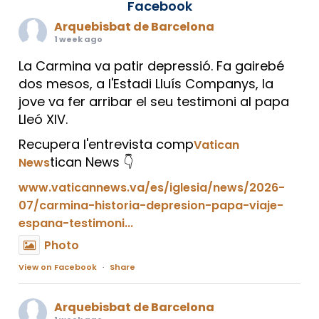
Facebook
Arquebisbat de Barcelona
1 week ago
La Carmina va patir depressió. Fa gairebé
dos mesos, a l'Estadi Lluís Companys, la
jove va fer arribar el seu testimoni al papa
Lleó XIV.
Recupera l'entrevista comp
Vatican
tican News 👇
News
www.vaticannews.va/es/iglesia/news/2026-
07/carmina-historia-depresion-papa-viaje-
espana-testimoni...
Photo
View on Facebook
·
Share
Arquebisbat de Barcelona