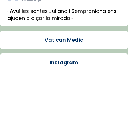
1 week ago
«Avui les santes Juliana i Semproniana ens
ajuden a alçar la mirada»
Mons. Sergi Gordo, bisbe de Tortosa, ha
presidit aquest 27 de juliol la missa de Les
Vatican Media
Santes de Mataró.
🔗
tinyurl.com/cvu5jmbk
📸 J. Merino
Instagram
Photo
View on Facebook
·
Share
Arquebisbat de Barcelona
is at Catedral
de Barcelona.
1 week ago
Aquest dilluns, 27 de juliol, ha tingut lloc la
missa d’acció de gràcies en agraïment al