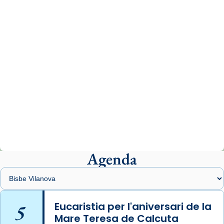
comitè organitzador de la visita apostòlica
del Sant Pare Lleó XIV a Barcelona, i als
col·laboradors, a la Catedral de Barcelona.
L’arquebisbe de Barcelona, el cardenal Joan
Josep Omella, ha presidit la missa i l’ha
concelebrat el bisbe auxiliar de Barcelona,
Mons. David Abadías.
📸 Dr. G. Simón
Photo
View on Facebook
·
Share
Agenda
Arquebisbat de Barcelona
2 weeks ago
Memòria de les santes Juliana i
Semproniana, verges i màrtirs.
5
Eucaristia per l'aniversari de la
Mare Teresa de Calcuta
Acompanyant la història de sant Cugat, a