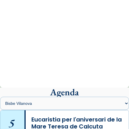
www.vaticannews.va/es/iglesia/news/2026-
07/carmina-historia-depresion-papa-viaje-
espana-testimoni...
Photo
View on Facebook
·
Share
Arquebisbat de Barcelona
1 week ago
«Avui les santes Juliana i Semproniana ens
ajuden a alçar la mirada»
Mons. Sergi Gordo, bisbe de Tortosa, ha
presidit aquest 27 de juliol la missa de Les
Agenda
Santes de Mataró.
🔗
tinyurl.com/cvu5jmbk
📸 J. Merino
5
Eucaristia per l'aniversari de la
Mare Teresa de Calcuta
Photo