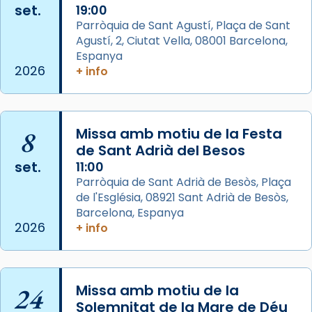
set.
19:00
View on Facebook
·
Share
Parròquia de Sant Agustí, Plaça de Sant
Agustí, 2, Ciutat Vella, 08001 Barcelona,
Arquebisbat de Barcelona
is at Catedral
Espanya
de Barcelona.
2026
+ info
2 weeks ago
Aquest dilluns, 27 de juliol, ha tingut lloc la
missa d’acció de gràcies en agraïment al
8
Missa amb motiu de la Festa
comitè organitzador de la visita apostòlica
de Sant Adrià del Besos
del Sant Pare Lleó XIV a Barcelona, i als
set.
11:00
col·laboradors, a la Catedral de Barcelona.
Parròquia de Sant Adrià de Besòs, Plaça
L’arquebisbe de Barcelona, el cardenal Joan
de l'Església, 08921 Sant Adrià de Besòs,
Josep Omella, ha presidit la missa i l’ha
Barcelona, Espanya
2026
+ info
concelebrat el bisbe auxiliar de Barcelona,
Mons. David Abadías.
📸 Dr. G. Simón
24
Missa amb motiu de la
Photo
Solemnitat de la Mare de Déu