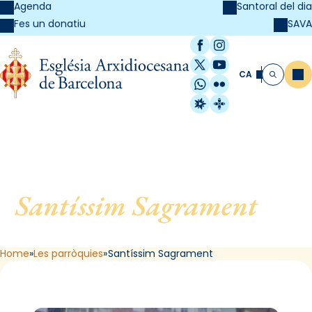
Agenda
Santoral del dia
SAVA
Fes un donatiu
Facebook
Instagram
X / Twitter
YouTube
CA
Me
Cerca
WhatsApp
Flickr
Radio Estel
Catalunya Cristi
Santíssim Sagrament
, de
Barcelona
Home
Les parròquies
Santíssim Sagrament