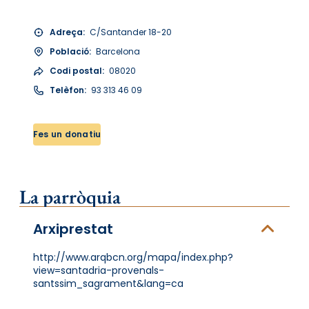
Adreça:
C/Santander 18-20
Població:
Barcelona
Codi postal:
08020
Telèfon:
93 313 46 09
Fes un donatiu
La parròquia
Arxiprestat
http://www.arqbcn.org/mapa/index.php?
view=santadria-provenals-
santssim_sagrament&lang=ca