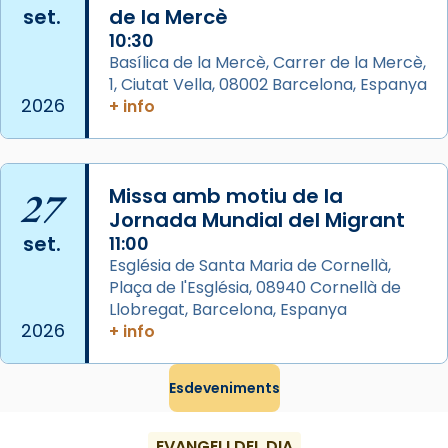
View on Facebook
·
Share
set.
de la Mercè
10:30
Arquebisbat de Barcelona
Basílica de la Mercè, Carrer de la Mercè,
2 weeks ago
1, Ciutat Vella, 08002 Barcelona, Espanya
2026
+ info
Memòria de les santes Juliana i
Semproniana, verges i màrtirs.
Acompanyant la història de sant Cugat, a
27
Missa amb motiu de la
partir de l’Edat Mitjana sorgeix la tradició
Jornada Mundial del Migrant
que les santes Juliana (“relatiu a Júlia”) i
set.
11:00
Semproniana (“relatiu a Semprònia =
Església de Santa Maria de Cornellà,
eterna”) són deixebles seves. I l’any 1667, el
Plaça de l'Església, 08940 Cornellà de
frare Joan Gaspar Roig, afirma en una obra
Llobregat, Barcelona, Espanya
que les santes són filles de l’antiga Iluro.
2026
+ info
Mataró en reivindicarà les relíquies fins que
les aconseguirà el 1772. L’ofici que es canta
Esdeveniments
a la “Missa de les Santes” (“Missa de
Glòria”) fou composta el 1848 per Mn.
EVANGELI DEL DIA