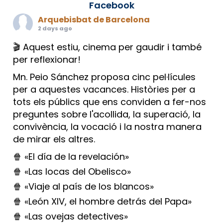
Facebook
Arquebisbat de Barcelona
2 days ago
🎬 Aquest estiu, cinema per gaudir i també
per reflexionar!
Mn. Peio Sánchez proposa cinc pel·lícules
per a aquestes vacances. Històries per a
tots els públics que ens conviden a fer-nos
preguntes sobre l'acollida, la superació, la
convivència, la vocació i la nostra manera
de mirar els altres.
🍿 «El día de la revelación»
🍿 «Las locas del Obelisco»
🍿 «Viaje al país de los blancos»
🍿 «León XIV, el hombre detrás del Papa»
🍿 «Las ovejas detectives»