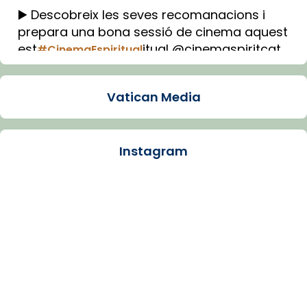
▶️ Descobreix les seves recomanacions i
prepara una bona sessió de cinema aquest
est
itual @cinemaspiritcat
#CinemaEspiritual
Imatge: Generada amb IA (OpenAI)
Video
Vatican Media
View on Facebook
·
Share
Instagram
Arquebisbat de Barcelona
1 week ago
La Carmina va patir depressió. Fa gairebé
dos mesos, a l'Estadi Lluís Companys, la
jove va fer arribar el seu testimoni al papa
Lleó XIV.
Recupera l'entrevista comp
Vatican
tican News 👇
News