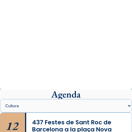
www.vaticannews.va/es/iglesia/news/2026-
07/carmina-historia-depresion-papa-viaje-
espana-testimoni...
Photo
View on Facebook
·
Share
Arquebisbat de Barcelona
1 week ago
«Avui les santes Juliana i Semproniana ens
ajuden a alçar la mirada»
Mons. Sergi Gordo, bisbe de Tortosa, ha
presidit aquest 27 de juliol la missa de Les
Agenda
Santes de Mataró.
🔗
tinyurl.com/cvu5jmbk
📸 J. Merino
12
437 Festes de Sant Roc de
Barcelona a la plaça Nova
Photo