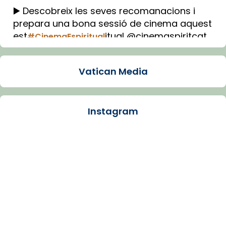
▶️ Descobreix les seves recomanacions i
prepara una bona sessió de cinema aquest
est
itual @cinemaspiritcat
#CinemaEspiritual
Imatge: Generada amb IA (OpenAI)
Video
Vatican Media
View on Facebook
·
Share
Instagram
Arquebisbat de Barcelona
1 week ago
La Carmina va patir depressió. Fa gairebé
dos mesos, a l'Estadi Lluís Companys, la
jove va fer arribar el seu testimoni al papa
Lleó XIV.
Recupera l'entrevista comp
Vatican
tican News 👇
News