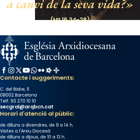
a canvi de la seva vida?
(Mt 16,24-28)
Facebook
Instagram
X / Twitter
YouTube
WhatsApp
Flickr
Radio Estel
Catalunya Cristiana
Contacte i suggeriments:
C. del Bisbe, 5
08002 Barcelona
Telf. 93 270 10 10
secgral@arqbcn.cat
Horari d'atenció al públic:
de dilluns a divendres, de 9 a 14 h.
Visites a l'Arxiu Diocesà:
de dilluns a dijous, de 10 a 13 h.