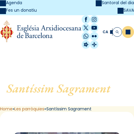
Agenda
Santoral del dia
SAVA
Fes un donatiu
Facebook
Instagram
X / Twitter
YouTube
CA
Me
Cerca
WhatsApp
Flickr
Radio Estel
Catalunya Cristi
Santíssim Sagrament
, de
Barcelona
Home
Les parròquies
Santíssim Sagrament