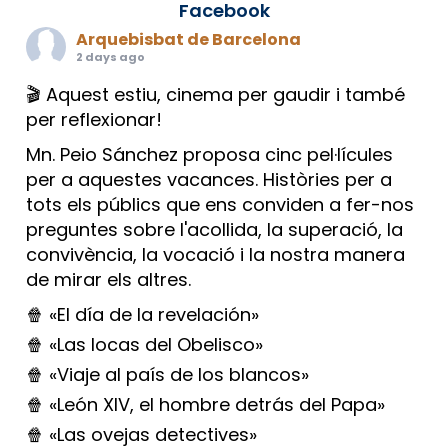
Facebook
Arquebisbat de Barcelona
2 days ago
🎬 Aquest estiu, cinema per gaudir i també
per reflexionar!
Mn. Peio Sánchez proposa cinc pel·lícules
per a aquestes vacances. Històries per a
tots els públics que ens conviden a fer-nos
preguntes sobre l'acollida, la superació, la
convivència, la vocació i la nostra manera
de mirar els altres.
🍿 «El día de la revelación»
🍿 «Las locas del Obelisco»
🍿 «Viaje al país de los blancos»
🍿 «León XIV, el hombre detrás del Papa»
🍿 «Las ovejas detectives»