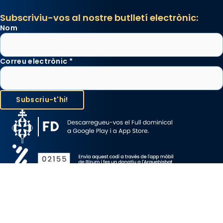
Subscriviu-vos al nostre butlletí electrònic:
Nom
Correu electrònic
*
Avís Legal
Protecció de Dades
Política de Cookies
Canal de denúncia
Copyright 2026 ©ARQUEBISBAT DE BARCELONA, tots els drets
reservats.