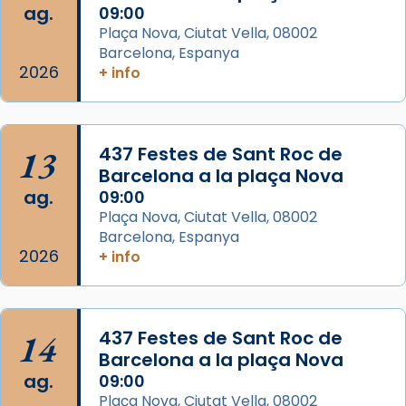
ag.
09:00
View on Facebook
·
Share
Plaça Nova, Ciutat Vella, 08002
Barcelona, Espanya
Arquebisbat de Barcelona
2026
is at Catedral
+ info
de Barcelona.
2 weeks ago
Aquest dilluns, 27 de juliol, ha tingut lloc la
13
437 Festes de Sant Roc de
missa d’acció de gràcies en agraïment al
Barcelona a la plaça Nova
comitè organitzador de la visita apostòlica
ag.
09:00
del Sant Pare Lleó XIV a Barcelona, i als
Plaça Nova, Ciutat Vella, 08002
col·laboradors, a la Catedral de Barcelona.
Barcelona, Espanya
L’arquebisbe de Barcelona, el cardenal Joan
2026
+ info
Josep Omella, ha presidit la missa i l’ha
concelebrat el bisbe auxiliar de Barcelona,
Mons. David Abadías.
14
437 Festes de Sant Roc de
📸 Dr. G. Simón
Barcelona a la plaça Nova
ag.
09:00
Photo
Plaça Nova, Ciutat Vella, 08002