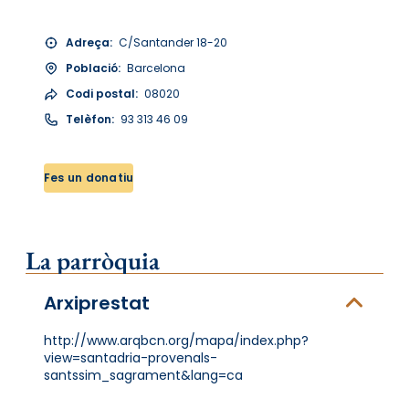
Adreça:
C/Santander 18-20
Població:
Barcelona
Codi postal:
08020
Telèfon:
93 313 46 09
Fes un donatiu
La parròquia
Arxiprestat
http://www.arqbcn.org/mapa/index.php?
view=santadria-provenals-
santssim_sagrament&lang=ca