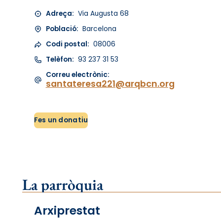
Adreça:
Via Augusta 68
Població:
Barcelona
Codi postal:
08006
Telèfon:
93 237 31 53
Correu electrònic:
santateresa221@arqbcn.org
Fes un donatiu
La parròquia
Arxiprestat