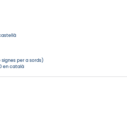
castellà
 signes per a sords)
20 en català