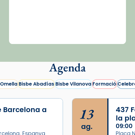
Agenda
 Omella
Bisbe Abadías
Bisbe Vilanova
Formació
Celebr
e Barcelona a
13
437 F
la p
ag.
09:00
arcelona, Espanya
Plaça N