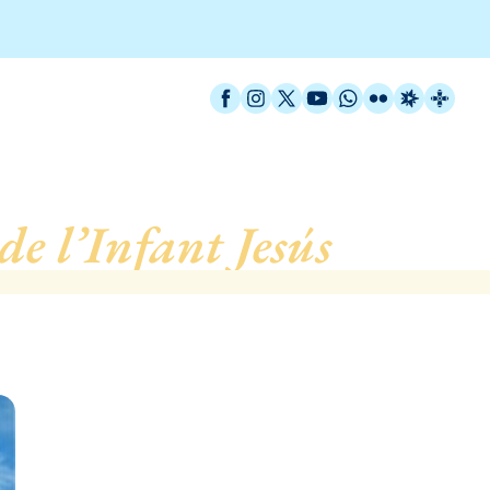
Facebook
Instagram
X / Twitter
YouTube
WhatsApp
Flickr
Radio Est
Catal
de l’Infant Jesús
, de Ba