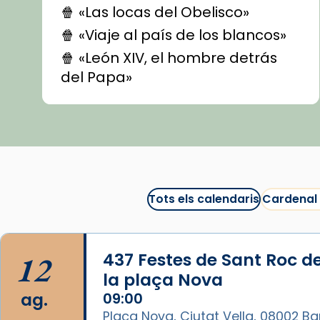
🍿 «Las locas del Obelisco»
🍿 «Viaje al país de los blancos»
🍿 «León XIV, el hombre detrás
del Papa»
🍿 «Las ovejas detectives»
▶️ Descobreix les seves
recomanacions i prepara una
bona sessió de cinema aquest
est
itual
#CinemaEspiritual
Tots els calendaris
Cardenal
@cinemaspiritcat
Imatge: Generada amb IA
(OpenAI)
12
437 Festes de Sant Roc d
Video
la plaça Nova
ag.
09:00
View on Facebook
·
Share
Plaça Nova, Ciutat Vella, 08002 B