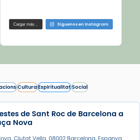
Síguenos en Instagram
Cargar más...
acions
Cultura
Espiritualitat
Social
estes de Sant Roc de Barcelona a
laça Nova
ova, Ciutat Vella, 08002 Barcelona, Espanya