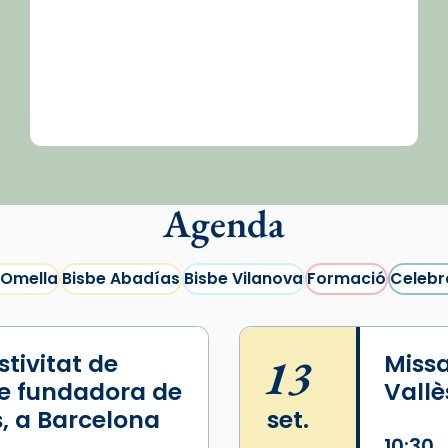
Agenda
 Omella
Bisbe Abadías
Bisbe Vilanova
Formació
Celebr
tivitat de
13
Missa
e fundadora de
Vallè
, a Barcelona
set.
10:30