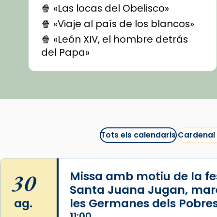
🍿 «Las locas del Obelisco»
🍿 «Viaje al país de los blancos»
🍿 «León XIV, el hombre detrás
del Papa»
🍿 «Las ovejas detectives»
▶️ Descobreix les seves
recomanacions i prepara una
bona sessió de cinema aquest
est
itual
#CinemaEspiritual
Tots els calendaris
Cardenal
@cinemaspiritcat
Imatge: Generada amb IA
(OpenAI)
30
Missa amb motiu de la fes
Video
Santa Juana Jugan, mar
ag.
les Germanes dels Pobres
View on Facebook
·
Share
11:00