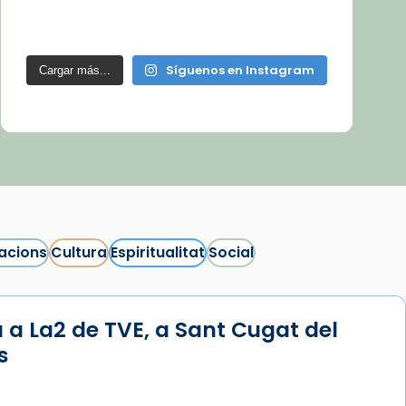
Síguenos en Instagram
Cargar más...
acions
Cultura
Espiritualitat
Social
 a La2 de TVE, a Sant Cugat del
s