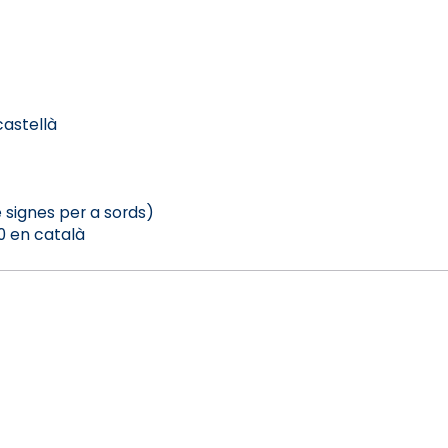
castellà
 signes per a sords)
20 en català