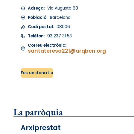
Adreça:
Via Augusta 68
Població:
Barcelona
Codi postal:
08006
Telèfon:
93 237 31 53
Correu electrònic:
santateresa221@arqbcn.org
Fes un donatiu
La parròquia
Arxiprestat