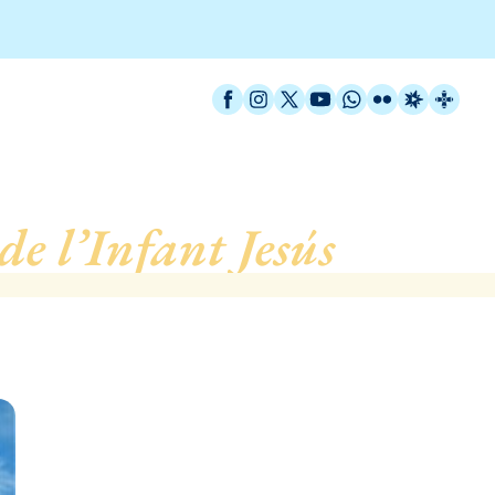
Facebook
Instagram
X / Twitter
YouTube
WhatsApp
Flickr
Radio Est
Catal
de l’Infant Jesús
, de Ba