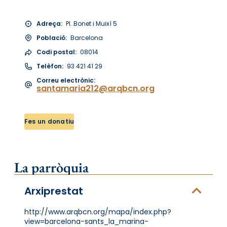
Adreça:
Pl. Bonet i Muixí 5
Població:
Barcelona
Codi postal:
08014
Telèfon:
93 421 41 29
Correu electrònic:
santamaria212@arqbcn.org
Fes un donatiu
La parròquia
Arxiprestat
http://www.arqbcn.org/mapa/index.php?
view=barcelona-sants_la_marina-