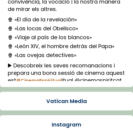
convivència, la vocació i la nostra manera
de mirar els altres.
🍿 «El día de la revelación»
🍿 «Las locas del Obelisco»
🍿 «Viaje al país de los blancos»
🍿 «León XIV, el hombre detrás del Papa»
🍿 «Las ovejas detectives»
▶️ Descobreix les seves recomanacions i
prepara una bona sessió de cinema aquest
est
itual @cinemaspiritcat
#CinemaEspiritual
Imatge: Generada amb IA (OpenAI)
Video
Vatican Media
View on Facebook
·
Share
Instagram
Arquebisbat de Barcelona
1 week ago