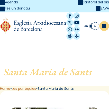
Agenda
Santoral del dia
SAVA
Fes un donatiu
Facebook
Instagram
X / Twitter
YouTube
CA
Me
Cerca
WhatsApp
Flickr
Radio Estel
Catalunya Cristi
Santa Maria de Sants
, de
Barcelona
Home
Les parròquies
Santa Maria de Sants