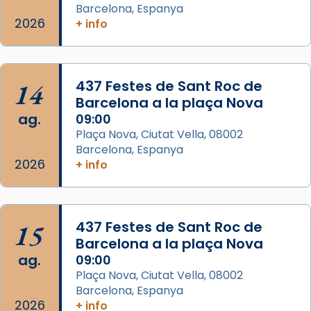
Barcelona, Espanya
L’arquebisbe de Barcelona, el cardenal Joan
2026
+ info
Josep Omella, ha presidit la missa i l’ha
concelebrat el bisbe auxiliar de Barcelona,
Mons. David Abadías.
14
437 Festes de Sant Roc de
📸 Dr. G. Simón
Barcelona a la plaça Nova
ag.
09:00
Photo
Plaça Nova, Ciutat Vella, 08002
View on Facebook
·
Share
Barcelona, Espanya
2026
+ info
Arquebisbat de Barcelona
2 weeks ago
Memòria de les santes Juliana i
15
437 Festes de Sant Roc de
Semproniana, verges i màrtirs.
Barcelona a la plaça Nova
ag.
09:00
Acompanyant la història de sant Cugat, a
Plaça Nova, Ciutat Vella, 08002
partir de l’Edat Mitjana sorgeix la tradició
Barcelona, Espanya
que les santes Juliana (“relatiu a Júlia”) i
2026
+ info