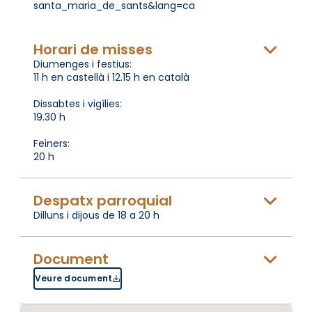
santa_maria_de_sants&lang=ca
Horari de misses
Diumenges i festius:
11 h en castellà i 12.15 h en català
Dissabtes i vigílies:
19.30 h
Feiners:
20 h
Despatx parroquial
Dilluns i dijous de 18 a 20 h
Document
Veure document