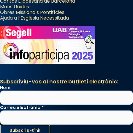
Càritas Diocesana de Barcelona
Mans Unides
Obres Missionals Pontifícies
Ajuda a l’Església Necessitada
Subscriviu-vos al nostre butlletí electrònic:
Nom
Correu electrònic
*