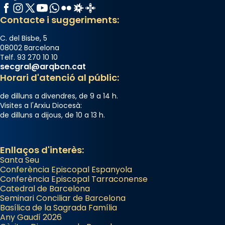
Facebook
Instagram
X / Twitter
YouTube
WhatsApp
Flickr
Radio Estel
Catalunya Cristiana
Contacte i suggeriments:
C. del Bisbe, 5
08002 Barcelona
Telf. 93 270 10 10
secgral@arqbcn.cat
Horari d'atenció al públic:
de dilluns a divendres, de 9 a 14 h.
Visites a l'Arxiu Diocesà:
de dilluns a dijous, de 10 a 13 h.
Enllaços d'interès:
Santa Seu
Conferència Episcopal Espanyola
Conferència Episcopal Tarraconense
Catedral de Barcelona
Seminari Conciliar de Barcelona
Basílica de la Sagrada Família
Any Gaudí 2026