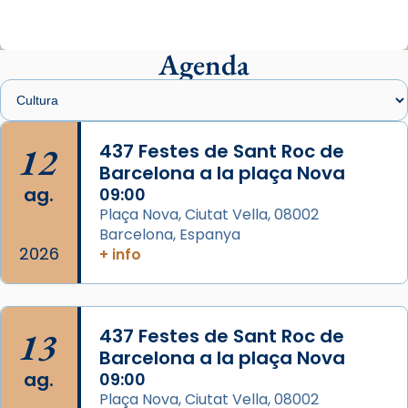
ajuden a alçar la mirada»
Mons. Sergi Gordo, bisbe de Tortosa, ha
presidit aquest 27 de juliol la missa de Les
Agenda
Santes de Mataró.
🔗
tinyurl.com/cvu5jmbk
📸 J. Merino
12
437 Festes de Sant Roc de
Barcelona a la plaça Nova
Photo
ag.
09:00
View on Facebook
·
Share
Plaça Nova, Ciutat Vella, 08002
Barcelona, Espanya
Arquebisbat de Barcelona
2026
is at Catedral
+ info
de Barcelona.
2 weeks ago
Aquest dilluns, 27 de juliol, ha tingut lloc la
13
437 Festes de Sant Roc de
missa d’acció de gràcies en agraïment al
Barcelona a la plaça Nova
comitè organitzador de la visita apostòlica
ag.
09:00
del Sant Pare Lleó XIV a Barcelona, i als
Plaça Nova, Ciutat Vella, 08002
col·laboradors, a la Catedral de Barcelona.