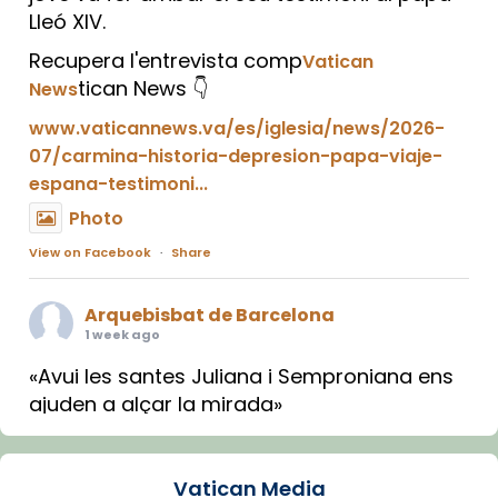
Lleó XIV.
Recupera l'entrevista comp
Vatican
tican News 👇
News
www.vaticannews.va/es/iglesia/news/2026-
07/carmina-historia-depresion-papa-viaje-
espana-testimoni...
Photo
View on Facebook
·
Share
Arquebisbat de Barcelona
1 week ago
«Avui les santes Juliana i Semproniana ens
ajuden a alçar la mirada»
Mons. Sergi Gordo, bisbe de Tortosa, ha
presidit aquest 27 de juliol la missa de Les
Vatican Media