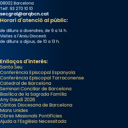
08002 Barcelona
Telf. 93 270 10 10
Arquebisbat de Barcelona
secgral@arqbcn.cat
2 weeks ago
Horari d'atenció al públic:
Jaume, fill de Zebedeu, és juntament amb el
de dilluns a divendres, de 9 a 14 h.
seu germà Joan i Pere un dels que
Visites a l'Arxiu Diocesà:
de dilluns a dijous, de 10 a 13 h.
acompanyava més de prop Jesús.
Segons el llibre dels Fets (12,2) fou el primer
apòstol màrtir, decapitat a Jerusalem per
Enllaços d'interès:
Santa Seu
Herodes Agripa (vers l'any 44).
Conferència Episcopal Espanyola
Patró de Galícia, després de les invasions
Conferència Episcopal Tarraconense
Catedral de Barcelona
musulmanes fou venerat com a patró dels
Seminari Conciliar de Barcelona
Regnes castellans i més tard de tota
Basílica de la Sagrada Família
Espanya.
Any Gaudí 2026
Càritas Diocesana de Barcelona
El seu sepulcre a Compostela fou un gran
Mans Unides
centre de peregrinacions medievals de tot
Obres Missionals Pontifícies
Ajuda a l’Església Necessitada
el món cristià, després de Roma i terra