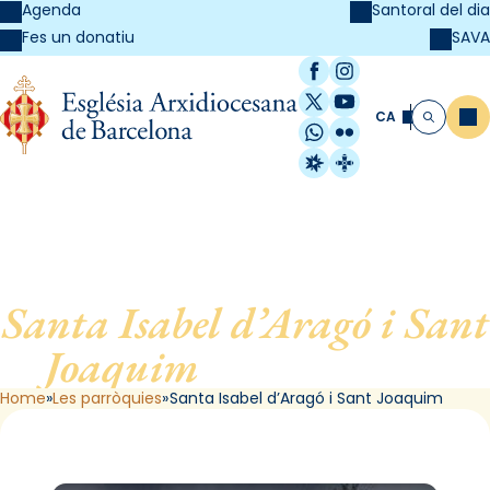
Agenda
Santoral del dia
SAVA
Fes un donatiu
Facebook
Instagram
X / Twitter
YouTube
CA
Me
Cerca
WhatsApp
Flickr
Radio Estel
Catalunya Cristi
Santa Isabel d’Aragó i Sant
Joaquim
, de Barcelona
Home
Les parròquies
Santa Isabel d’Aragó i Sant Joaquim