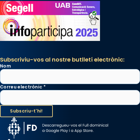
Santa.
«A Raïms de Sant Jaume, raïms aigualits;
raïms de setembre te'n llepes els dits»,
segons una dita popular.
Photo
View on Facebook
·
Share
Subscriviu-vos al nostre butlletí electrònic:
Nom
Correu electrònic
*