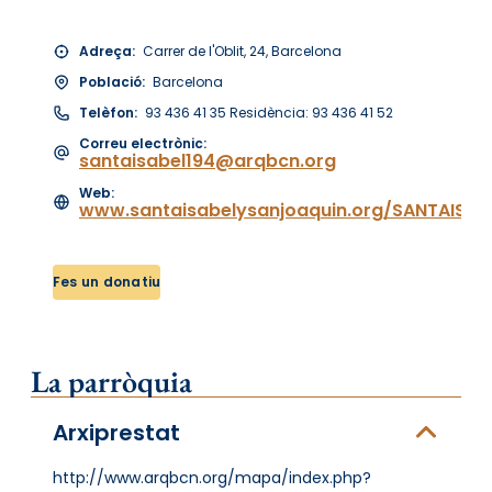
Adreça:
Carrer de l'Oblit, 24, Barcelona
Població:
Barcelona
Telèfon:
93 436 41 35 Residència: 93 436 41 52
Correu electrònic:
santaisabel194@arqbcn.org
Web:
www.santaisabelysanjoaquin.org/SANTAISA
Fes un donatiu
La parròquia
Arxiprestat
http://www.arqbcn.org/mapa/index.php?