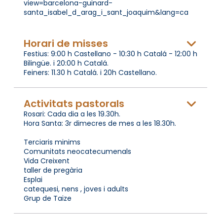
view=barcelona-guinard-
santa_isabel_d_arag_i_sant_joaquim&lang=ca
Horari de misses
Festius: 9:00 h Castellano - 10:30 h Catalá - 12:00 h
Bilingüe. i 20:00 h Catalá.
Feiners: 11.30 h Catalá. i 20h Castellano.
Activitats pastorals
Rosari: Cada dia a les 19.30h.
Hora Santa: 3r dimecres de mes a les 18.30h.
Terciaris minims
Comunitats neocatecumenals
Vida Creixent
taller de pregària
Esplai
catequesi, nens , joves i adults
Grup de Taize