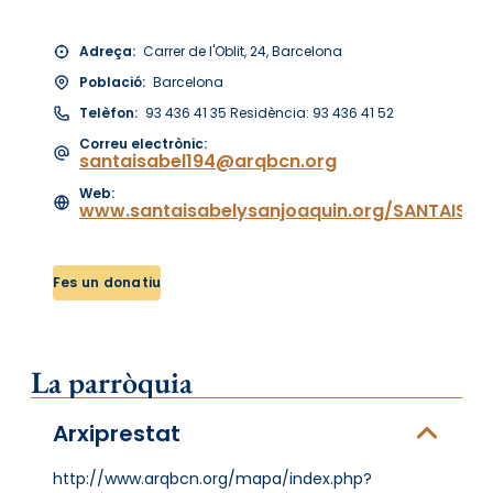
Adreça:
Carrer de l'Oblit, 24, Barcelona
Població:
Barcelona
Telèfon:
93 436 41 35 Residència: 93 436 41 52
Correu electrònic:
santaisabel194@arqbcn.org
Web:
www.santaisabelysanjoaquin.org/SANTAISA
Fes un donatiu
La parròquia
Arxiprestat
http://www.arqbcn.org/mapa/index.php?