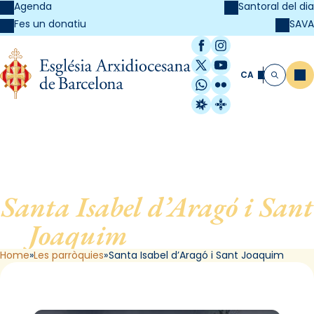
Agenda
Santoral del dia
SAVA
Fes un donatiu
Facebook
Instagram
X / Twitter
YouTube
CA
Me
Cerca
WhatsApp
Flickr
Radio Estel
Catalunya Cristi
Santa Isabel d’Aragó i Sant
Joaquim
, de Barcelona
Home
Les parròquies
Santa Isabel d’Aragó i Sant Joaquim