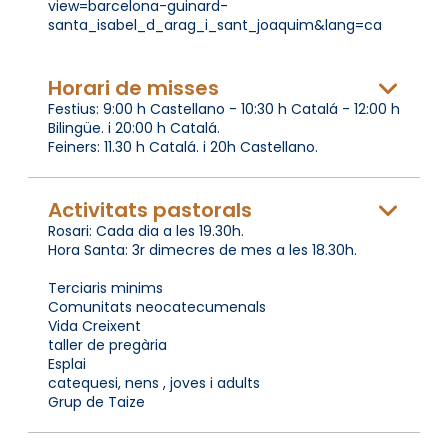
view=barcelona-guinard-
santa_isabel_d_arag_i_sant_joaquim&lang=ca
Horari de misses
Festius: 9:00 h Castellano - 10:30 h Catalá - 12:00 h
Bilingüe. i 20:00 h Catalá.
Feiners: 11.30 h Catalá. i 20h Castellano.
Activitats pastorals
Rosari: Cada dia a les 19.30h.
Hora Santa: 3r dimecres de mes a les 18.30h.
Terciaris minims
Comunitats neocatecumenals
Vida Creixent
taller de pregària
Esplai
catequesi, nens , joves i adults
Grup de Taize