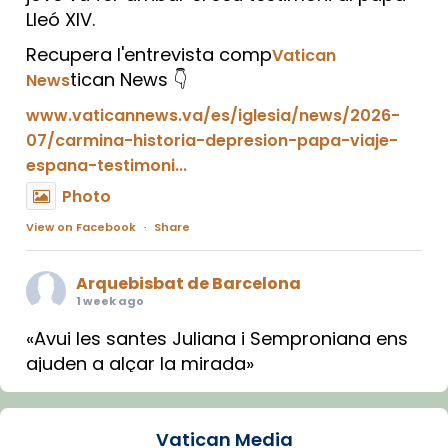
Lleó XIV.
Recupera l'entrevista comp
Vatican
tican News 👇
News
www.vaticannews.va/es/iglesia/news/2026-
07/carmina-historia-depresion-papa-viaje-
espana-testimoni...
Photo
View on Facebook
·
Share
Arquebisbat de Barcelona
1 week ago
«Avui les santes Juliana i Semproniana ens
ajuden a alçar la mirada»
Mons. Sergi Gordo, bisbe de Tortosa, ha
presidit aquest 27 de juliol la missa de Les
Vatican Media