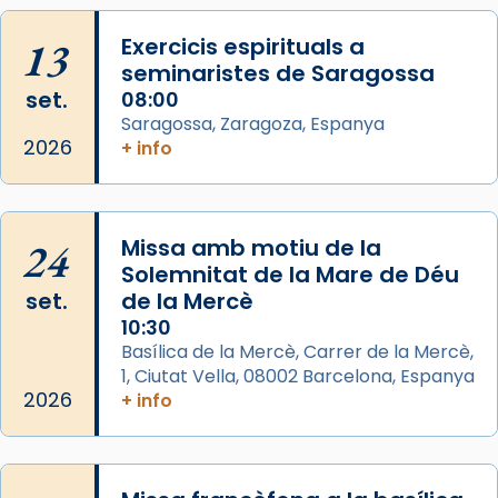
Mataró en reivindicarà les relíquies fins que
13
les aconseguirà el 1772. L’ofici que es canta
Exercicis espirituals a
seminaristes de Saragossa
a la “Missa de les Santes” (“Missa de
set.
08:00
Glòria”) fou composta el 1848 per Mn.
Saragossa, Zaragoza, Espanya
Manuel Blanch, amb aire d’òpera
2026
+ info
italianitzant; s’interpreta per privilegi
pontifici, amb orquestra i cor, i té una
duració aproximada de tres hores. Després,
processó (recuperada el 1972) al voltant
24
Missa amb motiu de la
del temple amb les relíquies de les santes.
Solemnitat de la Mare de Déu
Des de 1985 hi participa també un grup de
set.
de la Mercè
diablesses amb música i ball propis. Festa
10:30
gran a Mataró.
Basílica de la Mercè, Carrer de la Mercè,
1, Ciutat Vella, 08002 Barcelona, Espanya
«Si vols saber què és calor, ves per les
2026
+ info
Santes a Mataró»🥵.
Photo
View on Facebook
·
Share