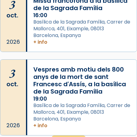
3
Missa francòfona a la basílica
de la Sagrada Família
Arquebisbat de Barcelona
oct.
16:00
2 weeks ago
Basílica de la Sagrada Família, Carrer de
Mallorca, 401, Eixample, 08013
Jaume, fill de Zebedeu, és juntament amb el
Barcelona, Espanya
seu germà Joan i Pere un dels que
2026
+ info
acompanyava més de prop Jesús.
Segons el llibre dels Fets (12,2) fou el primer
apòstol màrtir, decapitat a Jerusalem per
3
Vespres amb motiu dels 800
Herodes Agripa (vers l'any 44).
anys de la mort de sant
Patró de Galícia, després de les invasions
oct.
Francesc d'Assís, a la basílica
musulmanes fou venerat com a patró dels
de la Sagrada Família
Regnes castellans i més tard de tota
19:00
Basílica de la Sagrada Família, Carrer de
Espanya.
Mallorca, 401, Eixample, 08013
El seu sepulcre a Compostela fou un gran
Barcelona, Espanya
centre de peregrinacions medievals de tot
2026
+ info
el món cristià, després de Roma i terra