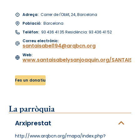
Adreça:
Carrer de l'Oblit, 24, Barcelona
Població:
Barcelona
Telèfon:
93 436 41 35 Residència: 93 436 41 52
Correu electrònic:
santaisabel194@arqbcn.org
Web:
www.santaisabelysanjoaquin.org/SANTAISA
Fes un donatiu
La parròquia
Arxiprestat
http://www.arqbcn.org/mapa/index.php?