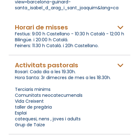
view=barcelona-guinard-
santa_isabel_d_arag_i_sant_joaquim&lang=ca
Horari de misses
Festius: 9:00 h Castellano - 10:30 h Catalá - 12:00 h
Bilingüe. i 20:00 h Catalá.
Feiners: 11.30 h Catalá. i 20h Castellano.
Activitats pastorals
Rosari: Cada dia a les 19.30h.
Hora Santa: 3r dimecres de mes a les 18.30h.
Terciaris minims
Comunitats neocatecumenals
Vida Creixent
taller de pregària
Esplai
catequesi, nens , joves i adults
Grup de Taize