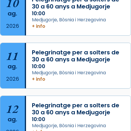
10
missa d’acció de gràcies en agraïment al
30 a 60 anys a Medjugorje
ag.
comitè organitzador de la visita apostòlica
10:00
Medjugorje, Bòsnia i Herzegovina
del Sant Pare Lleó XIV a Barcelona, i als
2026
+ info
col·laboradors, a la Catedral de Barcelona.
L’arquebisbe de Barcelona, el cardenal Joan
Josep Omella, ha presidit la missa i l’ha
11
Pelegrinatge per a solters de
concelebrat el bisbe auxiliar de Barcelona,
30 a 60 anys a Medjugorje
Mons. David Abadías.
ag.
10:00
📸 Dr. G. Simón
Medjugorje, Bòsnia i Herzegovina
2026
+ info
Photo
View on Facebook
·
Share
12
Pelegrinatge per a solters de
Arquebisbat de Barcelona
2 weeks ago
30 a 60 anys a Medjugorje
ag.
10:00
Memòria de les santes Juliana i
Medjugorje, Bòsnia i Herzegovina
Semproniana, verges i màrtirs.