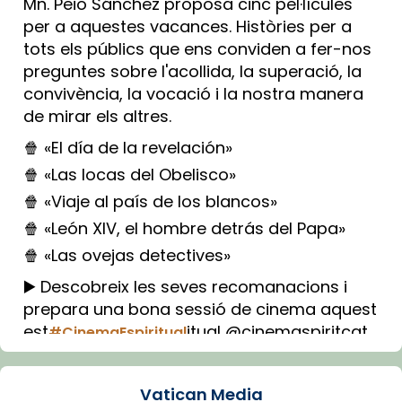
Mn. Peio Sánchez proposa cinc pel·lícules
per a aquestes vacances. Històries per a
tots els públics que ens conviden a fer-nos
preguntes sobre l'acollida, la superació, la
convivència, la vocació i la nostra manera
de mirar els altres.
🍿 «El día de la revelación»
🍿 «Las locas del Obelisco»
🍿 «Viaje al país de los blancos»
🍿 «León XIV, el hombre detrás del Papa»
🍿 «Las ovejas detectives»
▶️ Descobreix les seves recomanacions i
prepara una bona sessió de cinema aquest
est
itual @cinemaspiritcat
#CinemaEspiritual
Imatge: Generada amb IA (OpenAI)
Video
Vatican Media