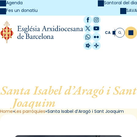
Agenda
Santoral del dia
SAVA
Fes un donatiu
Facebook
Instagram
X / Twitter
YouTube
CA
Me
Cerca
WhatsApp
Flickr
Radio Estel
Catalunya Cristi
Santa Isabel d’Aragó i Sant
Joaquim
, de Barcelona
Home
Les parròquies
Santa Isabel d’Aragó i Sant Joaquim