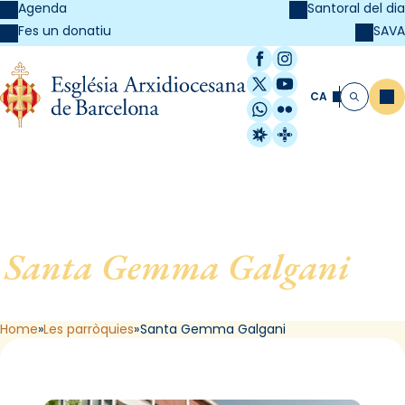
Agenda
Santoral del dia
SAVA
Fes un donatiu
Facebook
Instagram
X / Twitter
YouTube
CA
Me
Cerca
WhatsApp
Flickr
Radio Estel
Catalunya Cristi
Santa Gemma Galgani
, de
L´Hospitalet de Llobregat
Home
Les parròquies
Santa Gemma Galgani