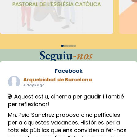
Seguiu
-nos
Facebook
Arquebisbat de Barcelona
4 days ago
🎬 Aquest estiu, cinema per gaudir i també
per reflexionar!
Mn. Peio Sánchez proposa cinc pel·lícules
per a aquestes vacances. Històries per a
tots els públics que ens conviden a fer-nos