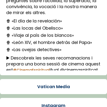
preguntes sobre l'acollida, la superació, la
convivència, la vocació i la nostra manera
de mirar els altres.
🍿 «El día de la revelación»
🍿 «Las locas del Obelisco»
🍿 «Viaje al país de los blancos»
🍿 «León XIV, el hombre detrás del Papa»
🍿 «Las ovejas detectives»
▶️ Descobreix les seves recomanacions i
prepara una bona sessió de cinema aquest
est
itual @cinemaspiritcat
#CinemaEspiritual
Imatge: Generada amb IA (OpenAI)
Video
Vatican Media
View on Facebook
·
Share
Instagram
Arquebisbat de Barcelona