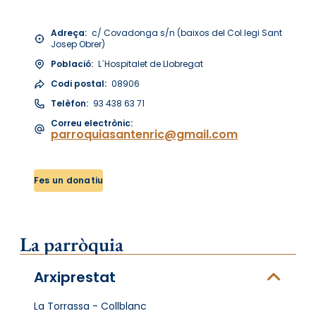
Adreça:
c/ Covadonga s/n (baixos del Col.legi Sant
Josep Obrer)
Població:
L´Hospitalet de Llobregat
Codi postal:
08906
Telèfon:
93 438 63 71
Correu electrònic:
parroquiasantenric@gmail.com
Fes un donatiu
La parròquia
Arxiprestat
La Torrassa - Collblanc