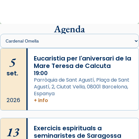
ajuden a alçar la mirada»
Mons. Sergi Gordo, bisbe de Tortosa, ha
presidit aquest 27 de juliol la missa de Les
Agenda
Santes de Mataró.
🔗
tinyurl.com/cvu5jmbk
📸 J. Merino
5
Eucaristia per l'aniversari de la
Mare Teresa de Calcuta
Photo
set.
19:00
View on Facebook
·
Share
Parròquia de Sant Agustí, Plaça de Sant
Agustí, 2, Ciutat Vella, 08001 Barcelona,
Arquebisbat de Barcelona
is at Catedral
Espanya
de Barcelona.
2026
+ info
2 weeks ago
Aquest dilluns, 27 de juliol, ha tingut lloc la
missa d’acció de gràcies en agraïment al
13
Exercicis espirituals a
comitè organitzador de la visita apostòlica
seminaristes de Saragossa
del Sant Pare Lleó XIV a Barcelona, i als