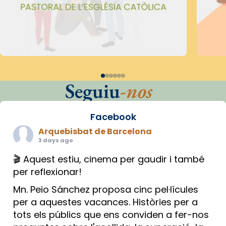
Seguiu
-nos
Facebook
Arquebisbat de Barcelona
3 days ago
🎬 Aquest estiu, cinema per gaudir i també
per reflexionar!
Mn. Peio Sánchez proposa cinc pel·lícules
per a aquestes vacances. Històries per a
tots els públics que ens conviden a fer-nos