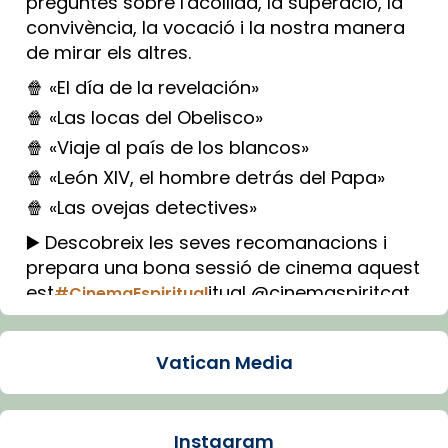
preguntes sobre l'acollida, la superació, la
convivència, la vocació i la nostra manera
de mirar els altres.
🍿 «El día de la revelación»
🍿 «Las locas del Obelisco»
🍿 «Viaje al país de los blancos»
🍿 «León XIV, el hombre detrás del Papa»
🍿 «Las ovejas detectives»
▶️ Descobreix les seves recomanacions i
prepara una bona sessió de cinema aquest
est
itual @cinemaspiritcat
#CinemaEspiritual
Imatge: Generada amb IA (OpenAI)
Video
Vatican Media
View on Facebook
·
Share
Instagram
Arquebisbat de Barcelona