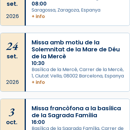
set.
08:00
col·laboradors, a la Catedral de Barcelona.
Saragossa, Zaragoza, Espanya
L’arquebisbe de Barcelona, el cardenal Joan
2026
+ info
Josep Omella, ha presidit la missa i l’ha
concelebrat el bisbe auxiliar de Barcelona,
Mons. David Abadías.
24
Missa amb motiu de la
📸 Dr. G. Simón
Solemnitat de la Mare de Déu
set.
de la Mercè
Photo
10:30
View on Facebook
·
Share
Basílica de la Mercè, Carrer de la Mercè,
1, Ciutat Vella, 08002 Barcelona, Espanya
2026
Arquebisbat de Barcelona
+ info
2 weeks ago
Memòria de les santes Juliana i
Semproniana, verges i màrtirs.
3
Missa francòfona a la basílica
de la Sagrada Família
Acompanyant la història de sant Cugat, a
oct.
16:00
partir de l’Edat Mitjana sorgeix la tradició
Basílica de la Sagrada Família, Carrer de
que les santes Juliana (“relatiu a Júlia”) i