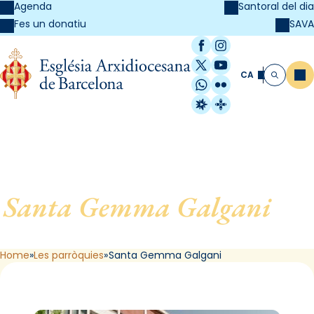
Agenda
Santoral del dia
SAVA
Fes un donatiu
Facebook
Instagram
X / Twitter
YouTube
CA
Me
Cerca
WhatsApp
Flickr
Radio Estel
Catalunya Cristi
Santa Gemma Galgani
, de
L´Hospitalet de Llobregat
Home
Les parròquies
Santa Gemma Galgani