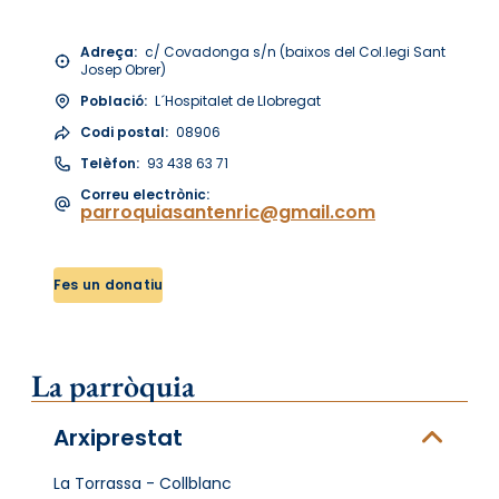
Adreça:
c/ Covadonga s/n (baixos del Col.legi Sant
Josep Obrer)
Població:
L´Hospitalet de Llobregat
Codi postal:
08906
Telèfon:
93 438 63 71
Correu electrònic:
parroquiasantenric@gmail.com
Fes un donatiu
La parròquia
Arxiprestat
La Torrassa - Collblanc